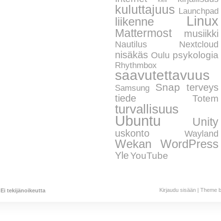
kieli
kuluttajuus
Launchpad
Linux
liikenne
Mattermost
musiikki
Nautilus
Nextcloud
nisäkäs
psykologia
Oulu
Rhythmbox
saavutettavuus
Snap
terveys
Samsung
tiede
Totem
turvallisuus
Ubuntu
Unity
uskonto
Wayland
WordPress
Wekan
Yle
YouTube
Kirjaudu sisään
| Theme b
Ei tekijänoikeutta