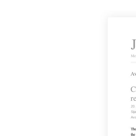
Mei
Av
C
r
20.
Sija
Ava
The
the