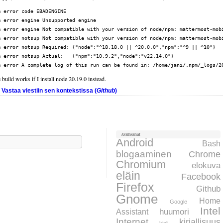
 error code EBADENGINE

 error engine Unsupported engine

m error engine Not compatible with your version of node/npm: mattermost-mobi
m error notsup Not compatible with your version of node/npm: mattermost-mobi
m error notsup Required: {"node":"^18.18.0 || ^20.0.0","npm":"^9 || ^10"}

m error notsup Actual:   {"npm":"10.9.2","node":"v22.14.0"}

 build works if I install node 20.19.0 instead.
Vastaa viestiin sen kontekstissa (
Github
)
Avainsanat
aku:
Android
Bash
blogaaminen
Chrome
Chromium
elokuva
eläin
Facebook
Firefox
Github
Gnome
Home
Google
Intel
huumori
Assistant
Internet
kirjallisuus