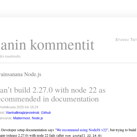
Janin kommentit
Etusivu
Tie
kä maailmalla.
ainsanana Node.js
an’t build 2.27.0 with node 22 as
ecommended in documentation
 huhtikuuta 2025 klo 18.24
inti:
Vianhallintajärjestelmät
:
Github
insanat:
Mattermost
,
Node.js
 Developer setup documentation says ”
We recommend using NodeJS v22
”, but trying to build
 app (release 2.27.0) with node 22 fails (after
):
nvm install 22.14.0