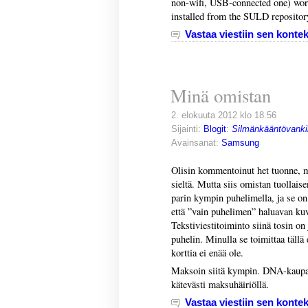
non-wifi, USB-connected one) work
installed from the SULD repositor
Vastaa viestiin sen kontek
Minä omistan
2. elokuuta 2012 klo 18.56
Sijainti:
Blogit
:
Silmänkääntövanki
Avainsanat:
Samsung
Olisin kommentoinut het tuonne, m
sieltä. Mutta siis omistan tuollais
parin kympin puhelimella, ja se on 
että ”vain puhelimen” haluavan kuv
Tekstiviestitoiminto siinä tosin o
puhelin. Minulla se toimittaa tällä
korttia ei enää ole.
Maksoin siitä kympin. DNA-kaupan 
kätevästi maksuhäiriöllä.
Vastaa viestiin sen kontek