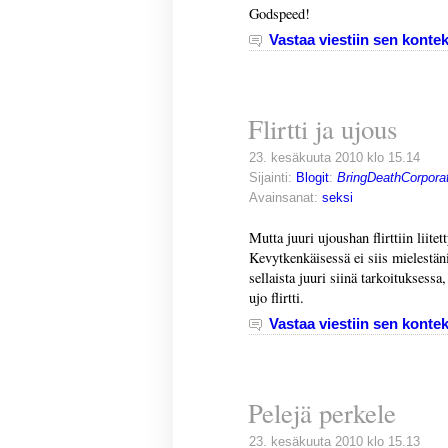
Godspeed!
Vastaa viestiin sen kontek
Flirtti ja ujous
23. kesäkuuta 2010 klo 15.14
Sijainti:
Blogit
:
BringDeathCorporat
Avainsanat:
seksi
Mutta juuri ujoushan flirttiin liite
Kevytkenkäisessä ei siis mielestäni
sellaista juuri siinä tarkoituksessa,
ujo flirtti.
Vastaa viestiin sen kontek
Pelejä perkele
23. kesäkuuta 2010 klo 15.13