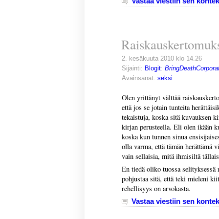
Vastaa viestiin sen kontek
Raiskauskertomuks
2. kesäkuuta 2010 klo 14.26
Sijainti:
Blogit
:
BringDeathCorporat
Avainsanat:
seksi
Olen yrittänyt välttää raiskauskert
että jos se jotain tunteita herättäis
tekaistuja, koska sitä kuvauksen k
kirjan perusteella. Eli olen ikään k
koska kun tunnen sinua ensisijaises
olla varma, että tämän herättämä vi
vain sellaisia, mitä ihmisiltä tälla
En tiedä oliko tuossa selityksessä n
pohjustaa sitä, että teki mieleni kiit
rehellisyys on arvokasta.
Vastaa viestiin sen kontek