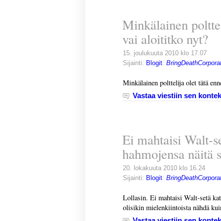
Minkälainen polttel
vai aloititko nyt?
15. joulukuuta 2010 klo 17.07
Sijainti:
Blogit
:
BringDeathCorporat
Minkälainen polttelija olet tätä enn
Vastaa viestiin sen kontek
Ei mahtaisi Walt-s
hahmojensa näitä s
20. lokakuuta 2010 klo 16.24
Sijainti:
Blogit
:
BringDeathCorporat
Lollasin. Ei mahtaisi Walt-setä kat
olisikin mielenkiintoista nähdä kuin
Vastaa viestiin sen kontek