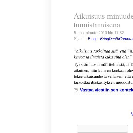
Aikuisuus minuud
tunnistamisena
5. toukokuuta 2010 klo 17.32
Sijainti:
Blogit
:
BringDeathCorporat
”aikuisuus tarkoittaa sitä, että ”i
kertoa ja ilmaista kuka sinä olet.”
Tykkään tuosta määritelmästä, sill
aikuinen, niin kuin en koekaan olev
tekee aikuisuudesta sellaisen, että 
tarkoittaa itsekäsityksen muodostu
Vastaa viestiin sen kontek
Haku: