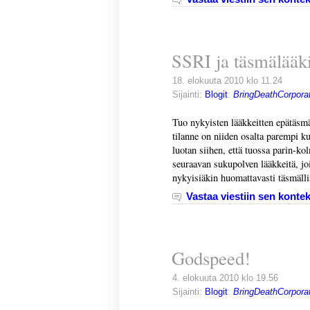
SSRI ja täsmälääki
18. elokuuta 2010 klo 11.24
Sijainti:
Blogit
:
BringDeathCorporat
Tuo nykyisten lääkkeitten epätäsmä
tilanne on niiden osalta parempi k
luotan siihen, että tuossa parin-
seuraavan sukupolven lääkkeitä, jo
nykyisiäkin huomattavasti täsmäll
Vastaa viestiin sen kontek
Godspeed!
4. elokuuta 2010 klo 19.56
Sijainti:
Blogit
:
BringDeathCorporat