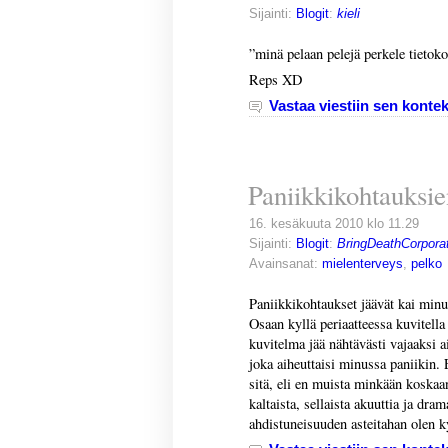
Sijainti:
Blogit
:
kieli
”minä pelaan pelejä perkele tietoko
Reps XD
Vastaa viestiin sen kontek
Paniikkikohtauksie
16. kesäkuuta 2010 klo 11.29
Sijainti:
Blogit
:
BringDeathCorporat
Avainsanat:
mielenterveys
,
pelko
Paniikkikohtaukset jäävät kai minu
Osaan kyllä periaatteessa kuvitella
kuvitelma jää nähtävästi vajaaksi a
joka aiheuttaisi minussa paniikin. 
sitä, eli en muista minkään koska
kaltaista, sellaista akuuttia ja drama
ahdistuneisuuden asteitahan olen k