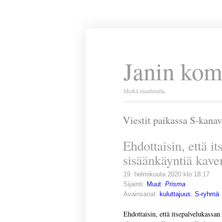
Janin kom
Meikä maailmalla.
Viestit paikassa S-kanav
Ehdottaisin, että i
sisäänkäyntiä kave
19. helmikuuta 2020 klo 18.17
Sijainti:
Muut
:
Prisma
Avainsanat:
kuluttajuus
,
S-ryhmä
Ehdottaisin, että itsepalvelukassan