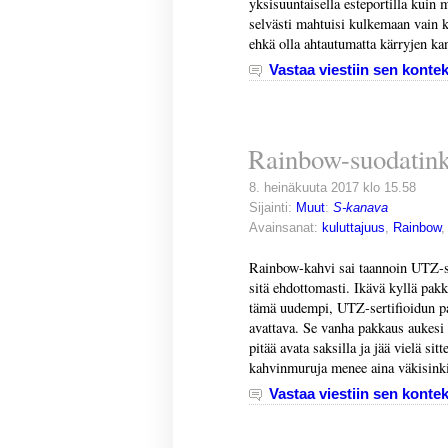
yksisuuntaisella esteportilla kuin m
selvästi mahtuisi kulkemaan vain 
ehkä olla ahtautumatta kärryjen kan
Vastaa viestiin sen kontek
Rainbow-suodatin
8. heinäkuuta 2017 klo 15.58
Sijainti:
Muut
:
S-kanava
Avainsanat:
kuluttajuus
,
Rainbow
Rainbow-kahvi sai taannoin UTZ-se
sitä ehdottomasti. Ikävä kyllä pak
tämä uudempi, UTZ-sertifioidun p
avattava. Se vanha pakkaus aukesi 
pitää avata saksilla ja jää vielä si
kahvinmuruja menee aina väkisinki
Vastaa viestiin sen kontek