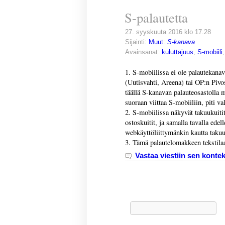
S-palautetta
27. syyskuuta 2016 klo 17.28
Sijainti:
Muut
:
S-kanava
Avainsanat:
kuluttajuus
,
S-mobiili
1. S-mobiilissa ei ole palautekanav
(Uutisvahti, Areena) tai OP:n Pivo
täällä S-kanavan palauteosastolla m
suoraan viittaa S-mobiiliin, piti va
2. S-mobiilissa näkyvät takuukuitit
ostoskuitit, ja samalla tavalla ede
webkäyttöliittymänkin kautta takuu
3. Tämä palautelomakkeen tekstilaa
Vastaa viestiin sen kontek
Haku: