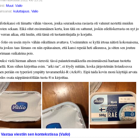
 marraskuuta 2022 klo 15.31
inti:
Muut
:
Valio
insanat:
kuluttajuus
,
Valio
ifoliokansi oli liimattu vähän vinoon, jonka seurauksena rasiasta oli valunut nestettä muiden
osten sekaan. Eikä ollut ensimmäinen kerta, kun tätä on sattunut, joskin edelliskerrasta on nyt jo
verran aikaa, että luulin, että tämä oli tuotantolinjalla jo korjattu.
 folio on usein myös vähän oikullinen avattava. Useimmiten se kyllä irtoaa nätisti kokonaisena,
ta joskus taas liimaus on niin epätasainen, että kansi repeää heti alkuunsa, ja sitten sen joutuu
rimaan suikaleina pois.
uksi vielä hieman aiheen vierestä: tässä palautelomakkeella ensimmäisenä haetaan tuotetta
ellä. Kun siihen kirjoittaa esim. ”arki rae”, ei löydy mitään, koska järjestelmän listauksessa
en perään on typerästi ympätty tavaramerkki-R (Arki®). Eipä taida kovin moni käyttäjä arvata
 edes osata näppäimistöllään tuota ®:n kirjoittaa.
Vastaa viestiin sen kontekstissa (
Valio
)