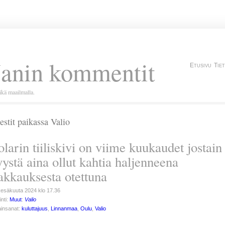
Janin kommentit
Etusivu
Tie
kä maailmalla.
estit paikassa Valio
olarin tiiliskivi on viime kuukaudet jostain
yystä aina ollut kahtia haljenneena
akkauksesta otettuna
kesäkuuta 2024 klo 17.36
inti:
Muut
:
Valio
insanat:
kuluttajuus
,
Linnanmaa
,
Oulu
,
Valio