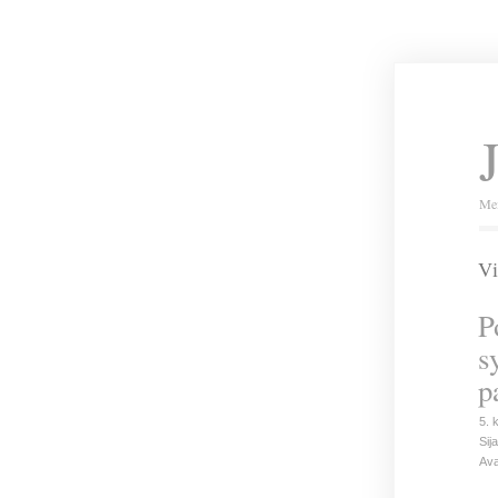
Mei
Vi
P
s
p
5. 
Sija
Ava