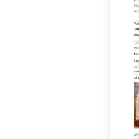
28.
Sija
Ava
Väl
ost
sen 
Tuo
mut
kuo
Lop
nim
nim
tai