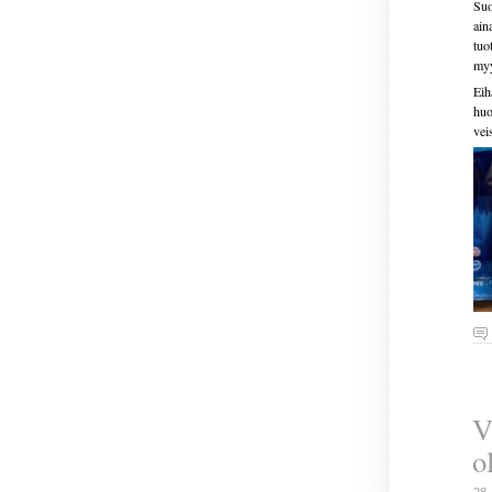
Suo
ain
tuo
myy
Eih
huo
vei
V
o