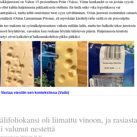
sikkijuustoni on Valion 15-prosenttinen Polar (Valsa). Viime kuukaudet se on jostain syystä
a ollut kahtia haljenneena pakkauksesta otettuna. En tiedä onko vika logistiikassa vai
tantopäässä, mutta teiltä onnistunee tuon syyn selvittäminen. Ostan juustoni useimmiten samast
mälästä (Oulun Linnanmaan Prisma), eli myöskään käsittelyvirhe siellä ei ole poissuljettu.
än tuo makuun tai syömäkelpoisuuteen vaikuta millään lailla, mutta tuo halkeilu tekee juustosta
nosti höylättävän, varsinkin kun ruukaan höylätä tiiliskiven päästä. Haljenneesta köntistä
stetyt siivut katkeilevat halkeamakohdista pikku pätkiksi.
Vastaa viestiin sen kontekstissa (
Valio
)
älifoliokansi oli liimattu vinoon, ja rasiast
li valunut nestettä