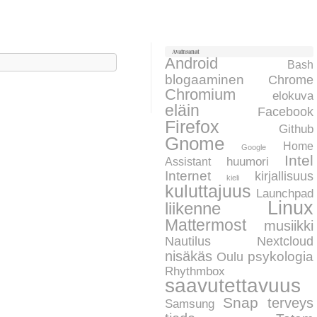
Avainsanat
aku:
Android
Bash
blogaaminen
Chrome
Chromium
elokuva
eläin
Facebook
Firefox
Github
Gnome
Home
Google
Intel
huumori
Assistant
Internet
kirjallisuus
kieli
kuluttajuus
Launchpad
Linux
liikenne
Mattermost
musiikki
Nautilus
Nextcloud
nisäkäs
psykologia
Oulu
Rhythmbox
saavutettavuus
Snap
terveys
Samsung