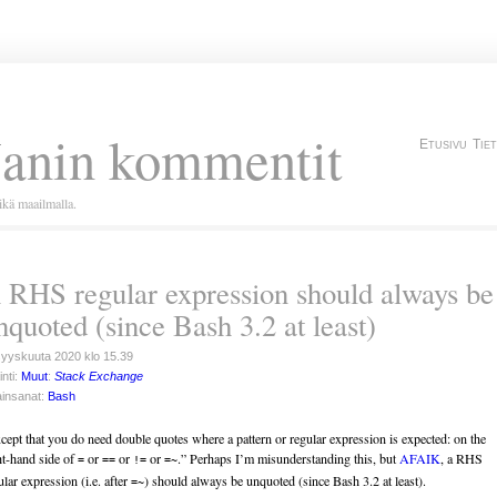
Janin kommentit
Etusivu
Tie
kä maailmalla.
 RHS regular expression should always be
nquoted (since Bash 3.2 at least)
syyskuuta 2020 klo 15.39
inti:
Muut
:
Stack Exchange
insanat:
Bash
cept that you do need double quotes where a pattern or regular expression is expected: on the
ht-hand side of
or
or
or
.” Perhaps I’m misunderstanding this, but
AFAIK
, a RHS
=
==
!=
=~
ular expression (i.e. after
) should always be unquoted (since Bash 3.2 at least).
=~