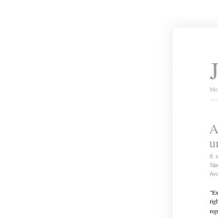
Mei
A
u
8. 
Sija
Ava
”Ex
rig
reg