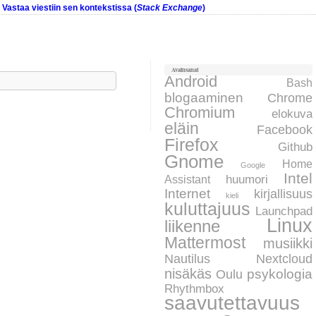
Vastaa viestiin sen kontekstissa (
Stack Exchange
)
Avainsanat
aku:
Android
Bash
blogaaminen
Chrome
Chromium
elokuva
eläin
Facebook
Firefox
Github
Gnome
Home
Google
Intel
huumori
Assistant
Internet
kirjallisuus
kieli
kuluttajuus
Launchpad
Linux
liikenne
Mattermost
musiikki
Nautilus
Nextcloud
nisäkäs
psykologia
Oulu
Rhythmbox
saavutettavuus