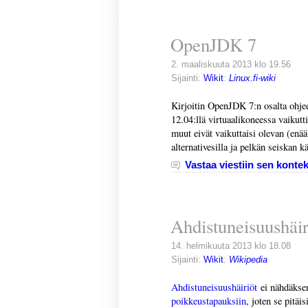
OpenJDK 7
2. maaliskuuta 2013 klo 19.56
Sijainti:
Wikit
:
Linux.fi-wiki
Kirjoitin OpenJDK 7:n osalta ohje
12.04:llä virtuaalikoneessa vaikutti
muut eivät vaikuttaisi olevan (enä
alternativesilla ja pelkän seiskan k
Vastaa viestiin sen kontek
Ahdistuneisuushäir
14. helmikuuta 2013 klo 18.08
Sijainti:
Wikit
:
Wikipedia
Ahdistuneisuushäiriöt
ei nähdäkse
poikkeustapauksiin
, joten se pitäis