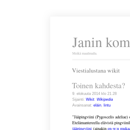
Janin kom
Meikä maailmalla.
Viestialustana wikit
Toinen kahdesta?
9. elokuuta 2014 klo 21.28
Sijainti:
Wikit
:
Wikipedia
Avainsanat:
eläin
,
lintu
”Jääpingviini (Pygoscelis adeliae) 
Etelämantereella elävistä pingviini
jääpingviini
(ainakin
en-w:n muka