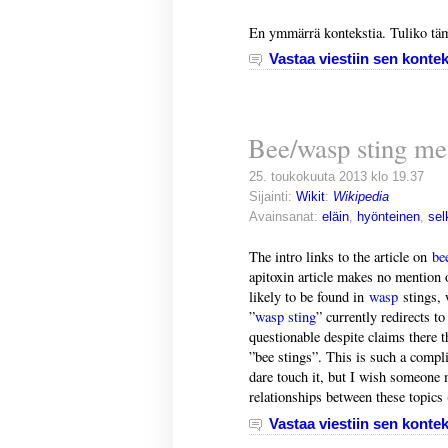
En ymmärrä kontekstia. Tuliko täm
Vastaa viestiin sen kontek
Bee/wasp sting me
25. toukokuuta 2013 klo 19.37
Sijainti:
Wikit
:
Wikipedia
Avainsanat:
eläin
,
hyönteinen
,
sel
The intro links to the article on
be
apitoxin article makes no mention 
likely to be found in
wasp
stings, 
”
wasp sting
” currently redirects t
questionable despite claims there t
”bee stings”. This is such a compli
dare touch it, but I wish someone 
relationships between these topics (
Vastaa viestiin sen kontek