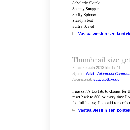
Scholarly Skunk
Snappy Snapper
Spiffy Spinner
Sturdy Stoat
Sultry Serval
Vastaa viestiin sen kontek
Thumbnail size get
7. helmikuuta 2013 klo 17.11
Sijainti:
Wikit
:
Wikimedia Commo
Avainsanat:
saavutettavuus
I guess it’s too late to change for 
reset back to 600 px every time I o
the full listing. It should remember
Vastaa viestiin sen kontek