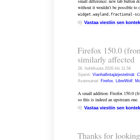
small difference: new tab button d
without it wouldn’t be possible to
widget.wayland.fractional-sc
Vastaa viestiin sen kontek
Firefox 150.0 (fro
similarly affected
26. huhtikuuta 2026 klo 11.56
Sijainti:
Vianhallintajärjestelmät
:
C
Avainsanat:
Firefox
,
LibreWolf
,
Mo
A small addition: Firefox 150.0 (f
so this is indeed an upstream one.
Vastaa viestiin sen kontek
Thanks for looking 