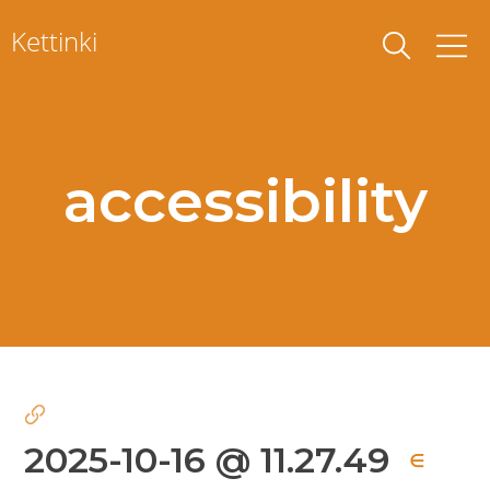
Skip
Kettinki
to
content
accessibility
2025-10-16 @ 11.27.49
∈