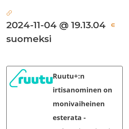
2024-11-04 @ 19.13.04
∈
suomeksi
Ruutu+:n
irtisanominen on
monivaiheinen
esterata -