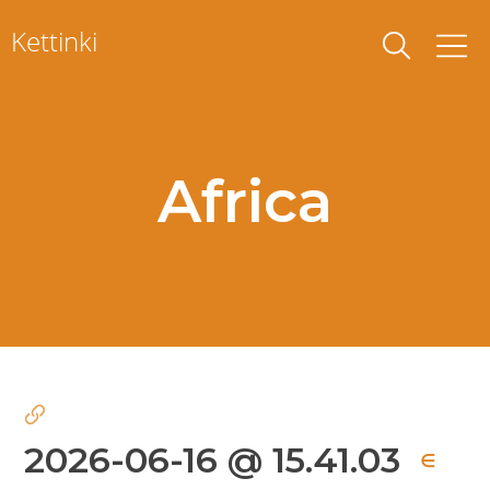
Skip
Kettinki
to
content
Africa
2026-06-16 @ 15.41.03
∈