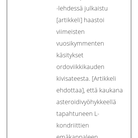
-lehdessä julkaistu
[artikkeli] haastoi
viimeisten
vuosikymmenten
käsitykset
ordoviikkikauden
kivisateesta. [Artikkeli
ehdottaa], että kaukana
asteroidivyöhykkeellä
tapahtuneen L-
kondriittien
emäkappaleen