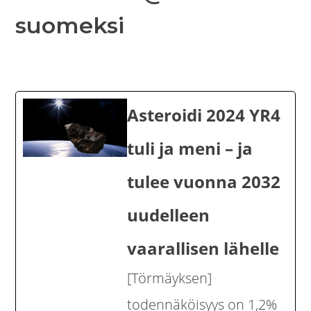
suomeksi
Asteroidi 2024 YR4
tuli ja meni – ja
tulee vuonna 2032
uudelleen
vaarallisen lähelle
[Törmäyksen]
todennäköisyys on 1,2%