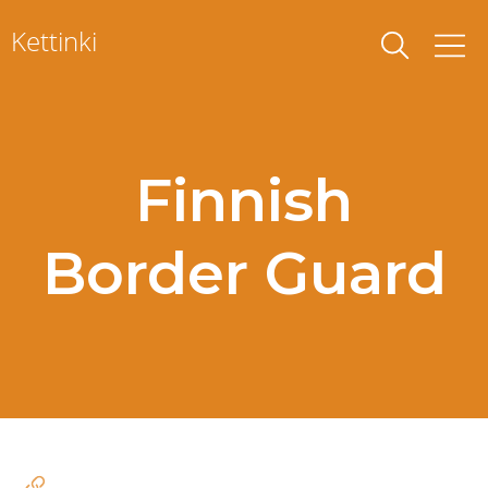
Skip
Kettinki
to
content
Finnish
Border Guard