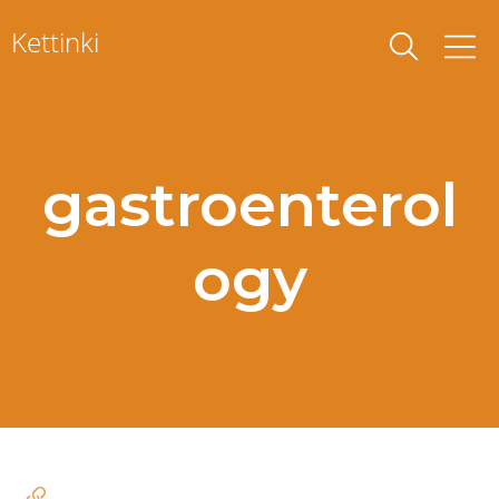
Skip
Kettinki
to
content
gastroenterol
ogy