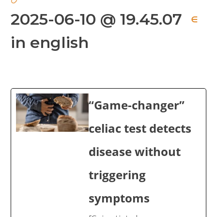
2025-06-10 @ 19.45.07
∈
in english
“Game-changer”
celiac test detects
disease without
triggering
symptoms