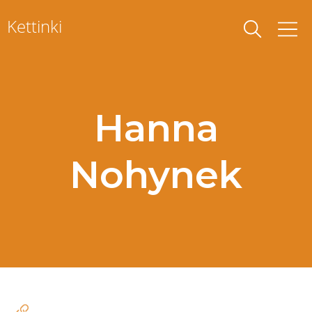
Skip
Kettinki
to
content
Hanna
Nohynek