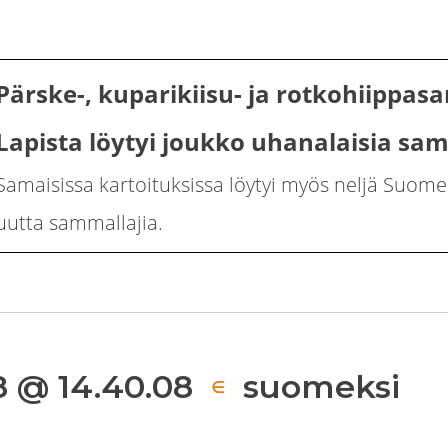
Pärske-, kuparikiisu- ja rotkohiippas
Lapista löytyi joukko uhanalaisia sa
Samaisissa kartoituksissa löytyi myös neljä Suom
uutta sammallajia.
 @ 14.40.08
suomeksi
∈