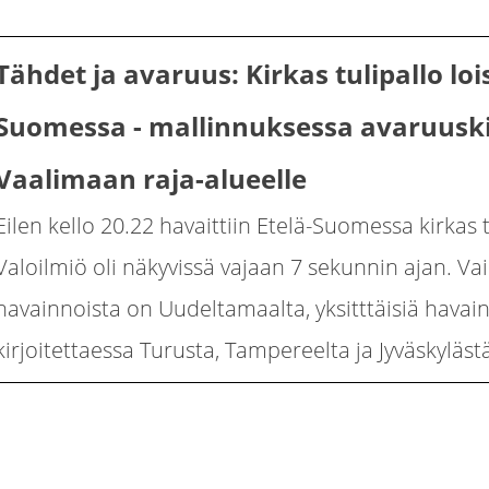
Tähdet ja avaruus: Kirkas tulipallo lois
Suomessa - mallinnuksessa avaruusk
Vaalimaan raja-alueelle
Eilen kello 20.22 havaittiin Etelä-Suomessa kirkas t
Valoilmiö oli näkyvissä vajaan 7 sekunnin ajan. Va
havainnoista on Uudeltamaalta, yksitttäisiä havaint
kirjoitettaessa Turusta, Tampereelta ja Jyväskylästä