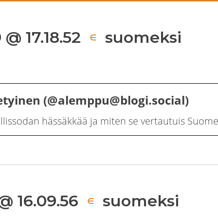
 @ 17.18.52
suomeksi
∈
tyinen (@alemppu@blogi.social)
ällissodan hässäkkää ja miten se vertautuis Suome
 @ 16.09.56
suomeksi
∈