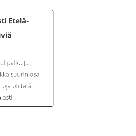
ti Etelä-
iviä
ulipallo. […]
ikka suurin osa
oja oli tätä
 asti.