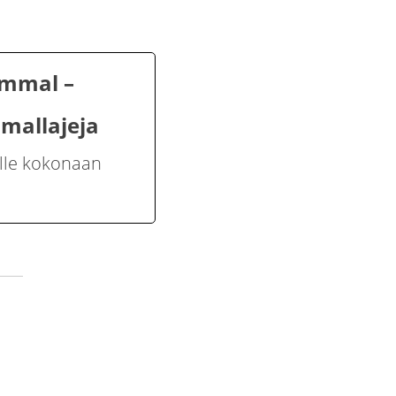
ammal –
mmallajeja
elle kokonaan