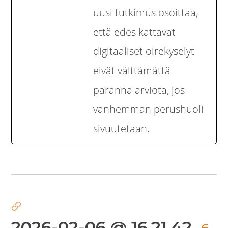
uusi tutkimus osoittaa,
että edes kattavat
digitaaliset oirekyselyt
eivät välttämättä
paranna arviota, jos
vanhemman perushuoli
sivuutetaan.
2026-02-06 @ 16.21.42
∈