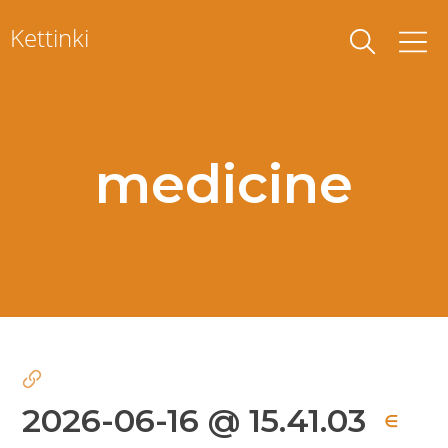
Skip
Kettinki
to
content
medicine
2026-06-16 @ 15.41.03
∈