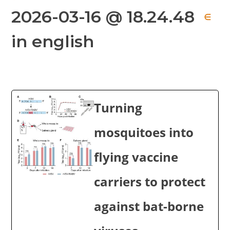
2026-03-16 @ 18.24.48
∈
in english
Turning
mosquitoes into
flying vaccine
carriers to protect
against bat-borne