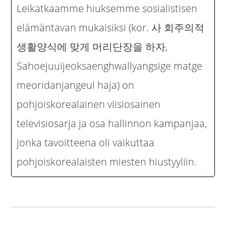
Leikatkaamme hiuksemme sosialistisen
elämäntavan mukaisiksi (kor. 사 회주의적
생활양식에 맞게 머리단장을 하자,
Sahoejuuijeoksaenghwallyangsige matge
meoridanjangeul haja) on
pohjoiskorealainen viisiosainen
televisiosarja ja osa hallinnon kampanjaa,
jonka tavoitteena oli vaikuttaa
pohjoiskorealaisten miesten hiustyyliin.