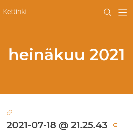
Skip
Kettinki
to
content
heinäkuu 2021
2021-07-18 @ 21.25.43
∈