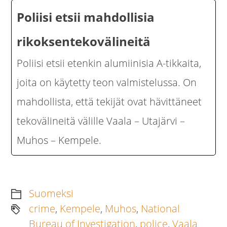
Poliisi etsii mahdollisia
rikoksentekovälineitä
Poliisi etsii etenkin alumiinisia A-tikkaita,
joita on käytetty teon valmistelussa. On
mahdollista, että tekijät ovat hävittäneet
tekovälineitä välille Vaala – Utajärvi –
Muhos – Kempele.
Suomeksi
crime
,
Kempele
,
Muhos
,
National
Bureau of Investigation
,
police
,
Vaala