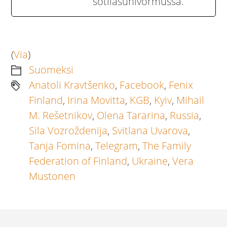
sotilasunivormussa.
(
Via
)
Suomeksi
Anatoli Kravtšenko
,
Facebook
,
Fenix
Finland
,
Irina Movitta
,
KGB
,
Kyiv
,
Mihail
M. Rešetnikov
,
Olena Tararina
,
Russia
,
Sila Vozroždenija
,
Svitlana Uvarova
,
Tanja Fomina
,
Telegram
,
The Family
Federation of Finland
,
Ukraine
,
Vera
Mustonen
Artikkelien