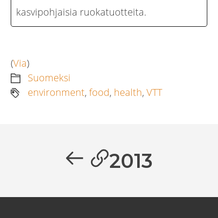
kasvipohjaisia ruokatuotteita.
(
Via
)
Suomeksi
environment
,
food
,
health
,
VTT
Artikkelien
selaus
Previous
2013
post: