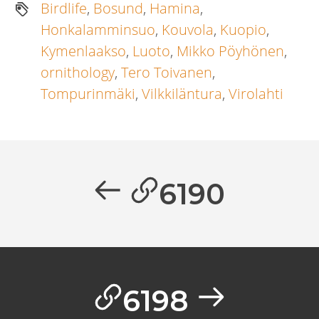
Birdlife
,
Bosund
,
Hamina
,
Honkalamminsuo
,
Kouvola
,
Kuopio
,
Kymenlaakso
,
Luoto
,
Mikko Pöyhönen
,
ornithology
,
Tero Toivanen
,
Tompurinmäki
,
Vilkkiläntura
,
Virolahti
Artikkelien
selaus
Previous
6190
post:
Next
6198
post: