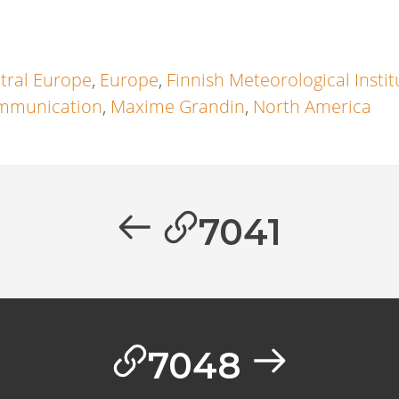
tral Europe
,
Europe
,
Finnish Meteorological Instit
mmunication
,
Maxime Grandin
,
North America
7041
7048