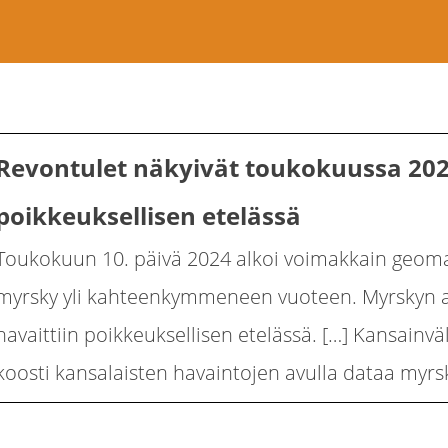
Revontulet näkyivät toukokuussa 20
poikkeuksellisen etelässä
Toukokuun 10. päivä 2024 alkoi voimakkain geom
myrsky yli kahteenkymmeneen vuoteen. Myrskyn a
havaittiin poikkeuksellisen etelässä. […] Kansainv
koosti kansalaisten havaintojen avulla dataa myrs