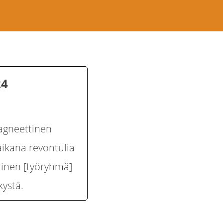
24
agneettinen
ikana revontulia
älinen [työryhmä]
kystä.