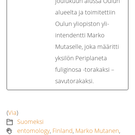
joulukuun alussa Oulun
alueelta ja toimitettiin
Oulun yliopiston yli-
intendentti Marko
Mutaselle, joka määritti
yksilön Periplaneta
fuliginosa -torakaksi –
savutorakaksi.
(
Via
)
Suomeksi
entomology
,
Finland
,
Marko Mutanen
,