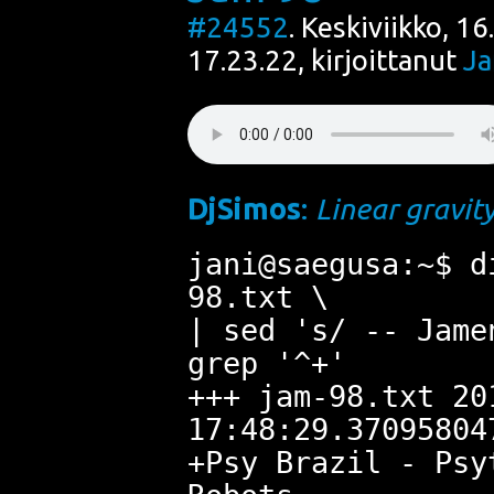
#24552
. Keskiviikko, 1
17.23.22, kirjoittanut
Ja
DjSi­mos
:
Linear gra­vi­t
jani@saegusa:~$ d
98.txt \
| sed 's/ -- Jame
grep '^+'
+++ jam-98.txt 20
17:48:29.37095804
+Psy Brazil - Psy