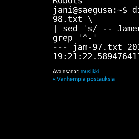
Robots
jani@saegusa:~$ d
98.txt \
| sed 's/ -- Jame
grep '^-'
--- jam-97.txt 20
Avainsanat:
musiikki
« Vanhempia postauksia