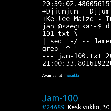
20:39:02.48605615
+Djjumjum - Djjum
+Kellee Maize - I
jani@saegusa:~$ d
101.txt \
| sed 's/ -- Jame
grep '^-'
--- jam-100.txt 2
Avainsanat:
musiikki
Jam-100
#24689
. Keskiviikko, 3