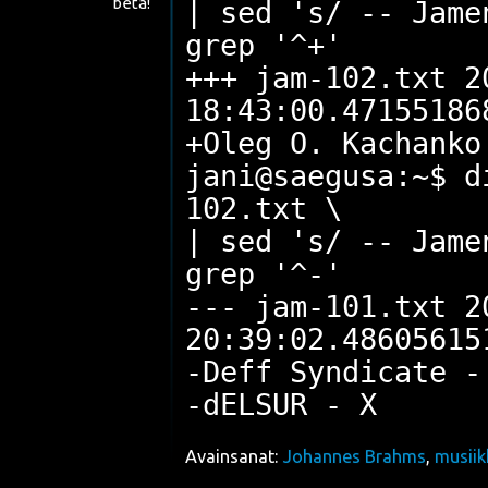
beta!
| sed 's/ -- Jame
grep '^+'
+++ jam-102.txt 2
18:43:00.47155186
+Oleg O. Kachanko
jani@saegusa:~$ d
102.txt \
| sed 's/ -- Jame
grep '^-'
--- jam-101.txt 2
20:39:02.48605615
-Deff Syndicate -
Avainsanat:
Johannes Brahms
,
musiik