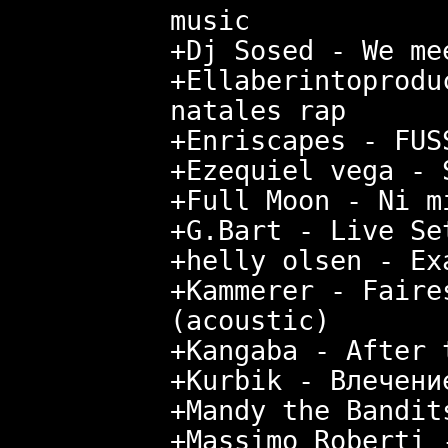
music
+Dj Sosed - We me
+Ellaberintoprodu
natales rap
+Enriscapes - FUS
+Ezequiel vega - 
+Full Moon - Ni m
+G.Bart - Live Se
+helly olsen - Ex
+Kammerer - Faire
(acoustic)
+Kangaba - After 
+Kurbik - Влечени
+Mandy the Bandit
+Massimo Roberti 