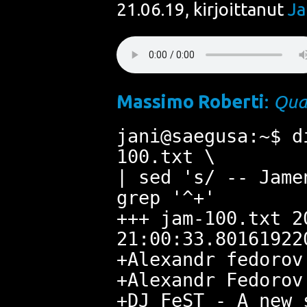
21.06.19, kirjoittanut
Ja
Mas­si­mo Rober­ti
:
Quan
jani@saegusa:~$ d
100.txt \
| sed 's/ -- Jame
grep '^+'
+++ jam-100.txt 2
21:00:33.80161922
+Alexandr fedorov
+Alexandr Fedorov
+DJ FeST - A new 