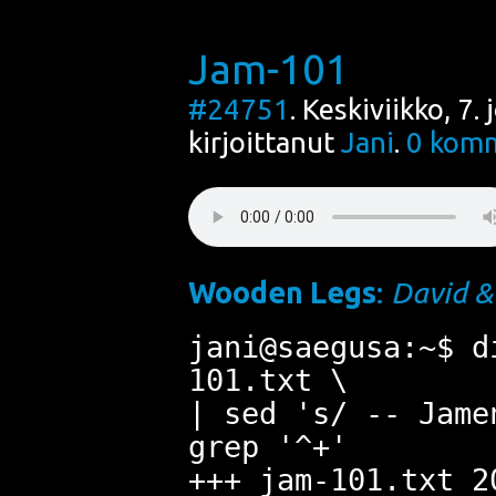
Jam-101
#24751
. Keskiviikko, 7
kirjoittanut
Jani
.
0
komm
Woo­den Legs
:
David &
jani@saegusa:~$ d
101.txt \
| sed 's/ -- Jame
grep '^+'
+++ jam-101.txt 2