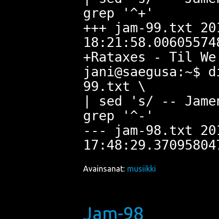
grep '^+'
+++ jam-99.txt 20
18:21:58.00605574
+Rataxes - Til We
jani@saegusa:~$ d
99.txt \
| sed 's/ -- Jame
grep '^-'
--- jam-98.txt 20
Avainsanat:
musiikki
Jam-98