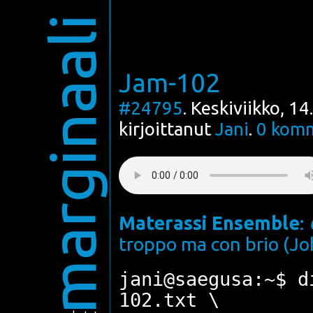
marginaali
Jam-102
#24795
. Keskiviikko, 1
kirjoittanut
Jani
.
0
komm
Mate­ras­si Ensemble
:
trop­po ma con brio (J
jani@saegusa:~$ d
102.txt \