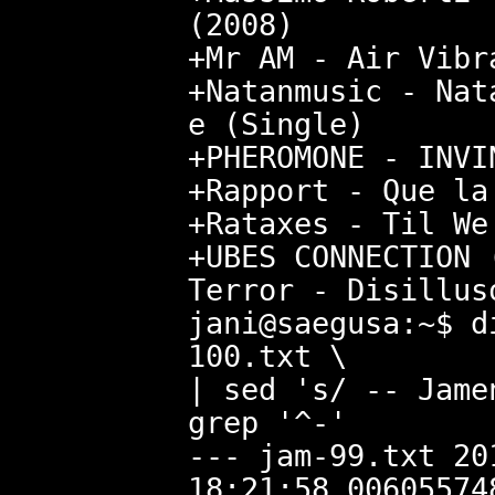
(2008)
+Mr AM - Air Vibr
+Natanmusic - Nat
e (Single)
+PHEROMONE - INVI
+Rapport - Que la
+Rataxes - Til We
+UBES CONNECTION 
Terror - Disillus
jani@saegusa:~$ d
100.txt \
| sed 's/ -- Jame
grep '^-'
--- jam-99.txt 20