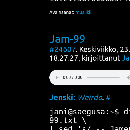
Avainsanat:
musiikki
Jam-99
#24607
. Keskiviikko, 2
18.27.27, kirjoittanut
Ja
Jens­ki
:
Weir­do
.
#
jani@saegusa:~$ d
99.txt \
| sed 's/ -- Jame