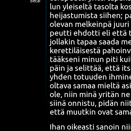
beta!
lun ylei­sel­tä tasol­ta 
hei­jas­tu­mis­ta sii­hen; 
ole­van mel­kein­pä juu­r
peut­ti ehdot­ti eli että 
jol­la­kin tapaa saa­da me
keret­ti­läi­ses­tä pahoin
tääk­se­ni minun piti kui­
päin ja selit­tää, että its
yhden totuu­den ihmi­nen
olta­va samaa miel­tä asi
ole, niin minä yri­tän ne
sii­nä onnis­tu, pidän nii­t
että muut­kin ovat saman
Ihan oikeas­ti sanoin nii