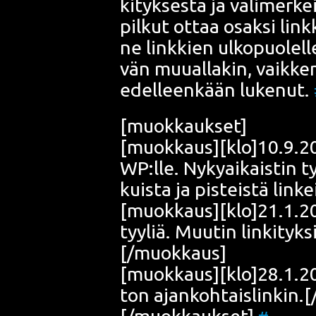
ki­tyk­ses­tä ja väli­mer­k
pil­kut ottaa osak­si li
ne link­kien ulko­puo­lel­l
vän muu­al­la­kin, vaik­ke
edel­leen­kään luke­nut.
[muok­kauk­set]
[muokkaus][klo]10.9.200
WP:lle. Nyky­ai­kais­tin tyy
kuis­ta ja pis­teis­tä li
[muokkaus][klo]21.1.200
tyy­liä. Muu­tin lin­ki­ty
[/muokkaus]
[muokkaus][klo]28.1.2009
ton ajankohtaislinkin.
[/muokkaukset]