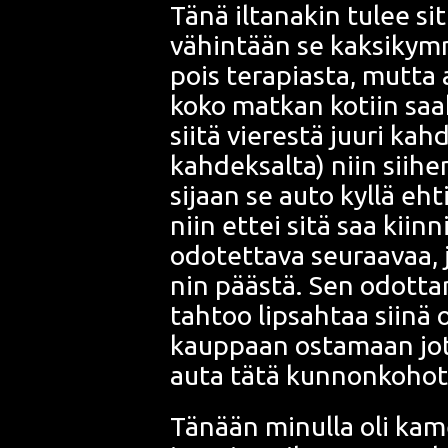
Tänä ilta­na­kin tulee sit
vähin­tään se kak­si­kym
pois tera­pias­ta, mut­ta aj
koko mat­kan kotiin saak
sii­tä vie­res­tä juu­ri ka
kah­dek­sal­ta) niin sii­
sijaan se auto kyl­lä ehti
niin ettei sitä saa kiin­n
odo­tet­ta­va seu­raa­vaa
nin pääs­tä. Sen odot­ta­
tah­too lip­sah­taa sii­nä
kaup­paan osta­maan jot
auta tätä kun­non­ko­ho­t
Tänään minul­la oli kame