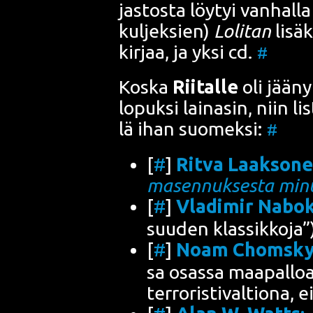
jas­tos­ta löy­tyi van­hal­la
kul­jek­sien)
Loli­tan
lisäk
kir­jaa, ja yksi cd.
#
Kos­ka
Rii­tal­le
oli jää­ny
lopuk­si lai­na­sin, niin li
lä ihan suo­mek­si:
#
[
#
]
Rit­va Laak­so­n
masen­nuk­ses­ta mi
[
#
]
Vla­di­mir Nabo­
suu­den klassikkoja”
[
#
]
Noam Choms­k
sa osas­sa maa­pal­lo
ter­ro­ris­ti­val­tio­na,