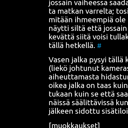
jos­sain vai­hees­sa saa­
ta mat­kan var­rel­ta; tos
mitään ihmeem­piä ole näk
näyt­ti sil­tä että jos­sa
kevät­tä sii­tä voi­si tul­l
täl­lä het­kel­lä.
#
Vasen jal­ka pysyi täl­lä
(lie­kö joh­tu­nut kame­ra
aiheut­ta­mas­ta hidas­tu­
oikea jal­ka on taas kuin
tu­kaan kuin se että saa
näis­sä sää­lit­tä­vis­sä kun
jäl­keen sidot­tu sisä­ti­loi
[muok­kauk­set]