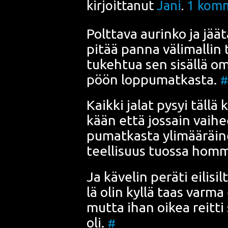
kirjoittanut
Jani
.
1
komm
Polt­ta­va aurin­ko ja jää­
pitää pan­na väli­mal­lin 
tukeh­tua sen sisäl­lä 
pöön lop­pu­mat­kas­ta.
#
Kaik­ki jalat pysyi täl­lä
kään että jos­sain vai­hee
pu­mat­kas­ta yli­mää­räi­n
teel­li­suus tuos­sa hom­
Ja käve­lin perä­ti eili­sil
lä olin kyl­lä taas var­m
mut­ta ihan oikea reit­ti 
oli.
#