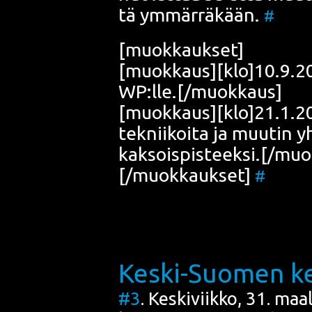
tä ymmär­rä­kään.
#
[muok­kauk­set]
[muokkaus][klo]10.9.200
WP:lle.[/muokkaus]
[muokkaus][klo]21.1.200
tek­nii­koi­ta ja muu­tin 
kaksoispisteeksi.[/mu
[/muokkaukset]
#
Keski-Suomen k
#3
. Keskiviikko, 31. ma