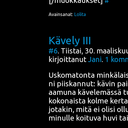
#
Avainsanat:
Lolita
Kävely III
#6
. Tiistai, 30. maalisk
kirjoittanut
Jani
.
1
komm
Usko­ma­ton­ta min­kä­lai­
ni piis­kan­nut: kävin pait­
aamu­na käve­le­mäs­sä 
koko­nais­ta kol­me ker­t
jota­kin, mitä ei oli­si ol
minul­le koi­tu­va huvi tai