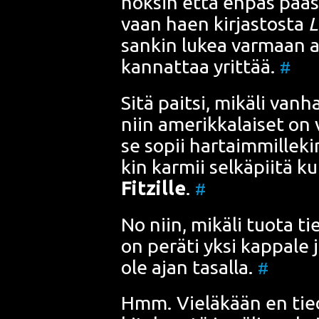
hok­sin että enpäs pääs­t
vaan haen kir­jas­tos­ta
L
san­kin lukea var­maan ai
kan­nat­taa yrit­tää.
#
Sitä pait­si, mikä­li van­
niin ame­rik­ka­lai­set on
se sopii har­taim­mil­le­kin
kin kar­mii sel­kä­pii­tä 
Fitz
ille
.
#
No niin, mikä­li tuo­ta ti
on perä­ti yksi kap­pa­le 
ole ajan tasal­la.
#
Hmm. Vie­lä­kään en tie­d