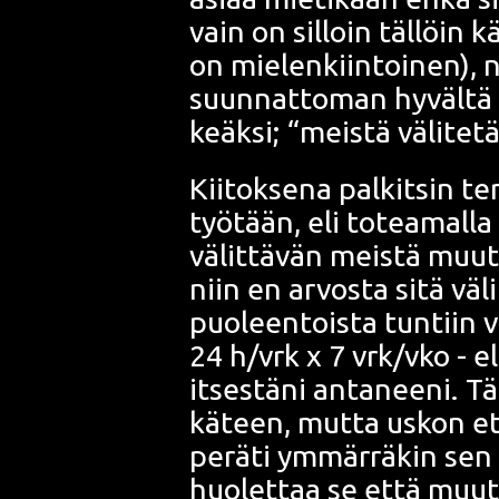
vain on sil­loin täl­löin 
on mie­len­kiin­toi­nen), 
suun­nat­to­man hyväl­tä -
keäk­si; “meis­tä väli­te­
Kii­tok­se­na pal­kit­sin 
työ­tään, eli totea­mal­l
välit­tä­vän meis­tä muu­
niin en arvos­ta sitä välit
puo­leen­tois­ta tun­tiin v
24 h/vrk x 7 vrk/vko - e
itses­tä­ni anta­nee­ni. Tä
kä­teen, mut­ta uskon ett
perä­ti ymmär­rä­kin sen n
huo­let­taa se että muut 