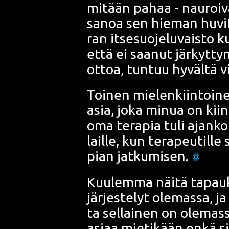
mitään pahaa - nau­roi­vat
sanoa sen hie­man huvit­ta
ran itse­suo­je­lu­vais­to 
että ei saa­nut jär­kyt­ty
ot­toa, tun­tuu hyväl­tä 
Toi­nen mie­len­kiin­toi­n
asia, joka minua on kiin
oma tera­pia tuli ajan­ko
lail­le, kun tera­peu­til­l
pian jat­ku­mi­sen.
#
Kuu­lem­ma näi­tä tapauk­
jär­jes­te­lyt ole­mas­sa,
ta sel­lai­nen on ole­mas­s
asi­aa mie­ti­kään enkä s