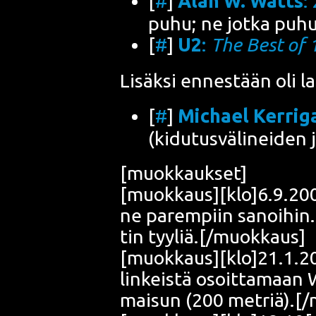
[
#
]
Alan W. Watts
:
puhu; ne jot­ka puhu­
[
#
]
U2
:
The Best of
Lisäk­si ennes­tään oli la
[
#
]
Mic­hael Ker­ri­g
(kidu­tus­vä­li­nei­den
[muok­kauk­set]
[muokkaus][klo]6.9.2005[/k
ne parem­piin sanoi­hin. 
tin tyyliä.[/muokkaus]
[muokkaus][klo]21.1.20
lin­keis­tä osoit­ta­maan 
mai­sun (200 metriä).[