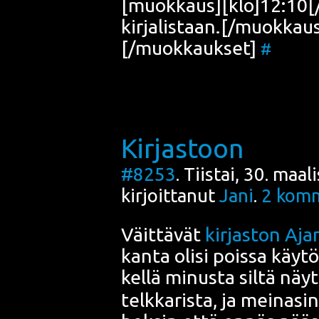
[muokkaus][klo]12:10[/klo
kirjalistaan.[/muokkau
[/muokkaukset]
#
Kirjastoon
#8253
. Tiistai, 30. maa
kirjoittanut
Jani
.
2
komm
Väit­tä­vät
kir­jas­ton Ajan
kan­ta oli­si pois­sa käy­t
kel­lä minus­ta sil­tä näy­
telk­ka­ris­ta, ja mei­na­s