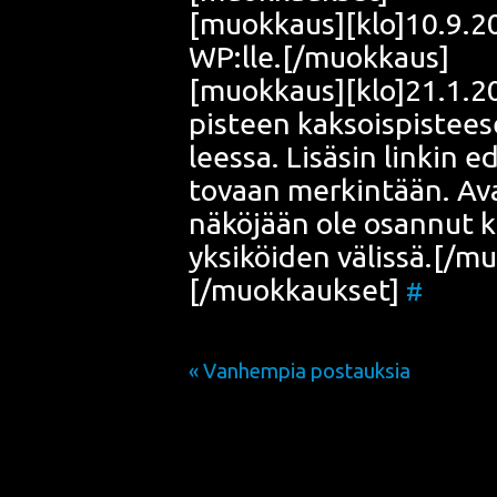
[muokkaus][klo]10.9.200
WP:lle.[/muokkaus]
[muokkaus][klo]21.1.200
pis­teen kak­sois­pis­tee
lees­sa. Lisä­sin lin­kin ed
to­vaan mer­kin­tään. Av
näkö­jään ole osan­nut kä
yksi­köi­den välissä.[/
[/muokkaukset]
#
« Vanhempia postauksia