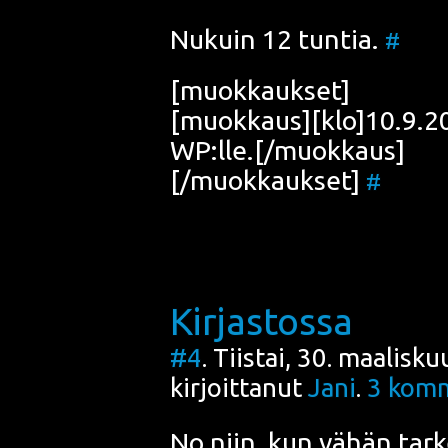
Nukuin 12 tun­tia.
#
[muok­kauk­set]
[muokkaus][klo]10.9.200
WP:lle.[/muokkaus]
[/muokkaukset]
#
Kirjastossa
#4
. Tiistai, 30. maalisk
kirjoittanut
Jani
.
3
komm
No niin, kun vähän tar­