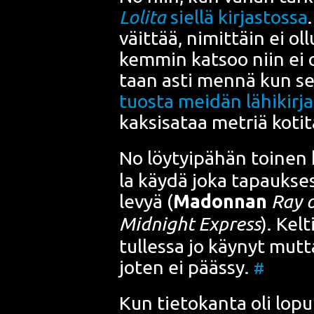
Loli­ta
siel­lä kir­jas­tos­sa
väit­tää, nimit­täin ei ollu
kem­min kat­soo niin ei ol
taan asti men­nä kun s
tuos­ta mei­dän lähi­kir­ja
kak­si­sa­taa met­riä koti­
No löy­tyi­pä­hän toi­nen k
la käy­dä joka tapauk­ses
levyä (
Madon­na
n
Ray o
Mid­night Express
). Kel­
tul­les­sa jo käy­nyt mut­
joten ei pääs­sy.
#
Kun tie­to­kan­ta oli lopul