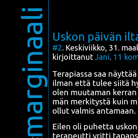
marginaali
Uskon päivän ilt
#2
. Keskiviikko, 31. ma
kirjoittanut
Jani
.
11
kom
Tera­pias­sa saa näyt­t
ilman että tulee sii­tä h
olen muu­ta­man ker­ran 
män mer­ki­tys­tä kuin mit
ollut val­mis anta­maan.
Eilen oli puhet­ta uskon­n
tera­peut­ti yrit­ti tapa