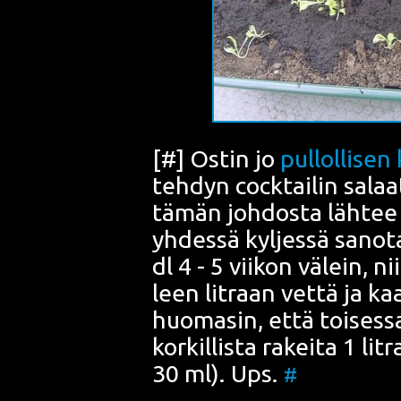
[
#
] Ostin jo
pul­lol­li­se
teh­dyn
cock­tail
in salaat
tämän joh­dos­ta läh­tee l
yhdes­sä kyl­jes­sä sano­t
dl 4 - 5 vii­kon välein, n
leen lit­raan vet­tä ja kaa
huo­ma­sin, että toi­ses­s
kor­kil­lis­ta rakei­ta 1 li
30 ml). Ups.
#