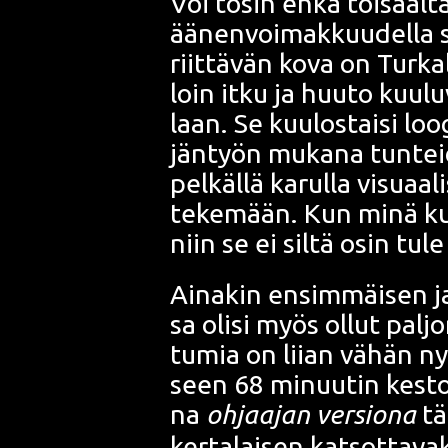
Voi tosin ehkä toi­saal­ta 
äänen­voi­mak­kuu­del­la s
riit­tä­vän kova on Tur­kal
loin itku ja huu­to kuu­lu­
laan. Se kuu­los­tai­si loo­gi
jän­työn muka­na tun­tei­
pel­käl­lä karul­la visu­aa­
teke­mään. Kun minä kui
niin se ei sil­tä osin tu
Aina­kin ensim­mäi­sen ja
sa oli­si myös ollut pal­j
tu­mia on lii­an vähän ny
seen 68 minuu­tin kes­to
na
ohjaa­jan ver­sio­na
tä
ker­ta­lai­sen kat­sot­ta­v