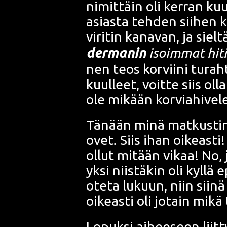
nimit­täin oli ker­ran ku
asias­ta teh­den sii­hen k
viri­tin kana­van, ja siel
der­man
in
isoim­mat hitit 
nen teos kor­vii­ni turah
kuul­leet, voit­te siis olla
ole mikään kor­via­hi­ve­
Tänään minä mat­kus­tin Pe
ovet. Siis ihan oikeas­ti! 
ollut mitään vikaa! No, j
yksi niis­tä­kin oli kyl­lä
ote­ta lukuun, niin sii­nä
oikeas­ti oli jotain mikä 
Lopuk­si aihee­seen liit­t