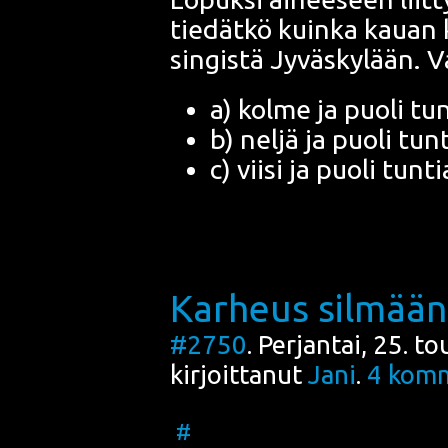
tie­dät­kö kuin­ka kau­an
sin­gis­tä Jyväs­ky­lään.
a) kol­me ja puo­li tu
b) nel­jä ja puo­li tun
c) vii­si ja puo­li tunti
Karheus silmään
#2750
. Perjantai, 25. 
kirjoittanut
Jani
.
4
komm
#