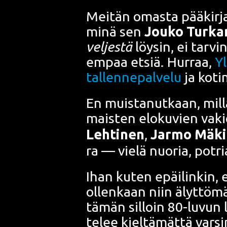
Mei­tän omas­ta pää­kir­ja
minä sen
Jou­ko Tur­ka
vel­jes­tä
löy­sin, ei tar­v
em­paa etsiä. Hur­raa,
Yl
tal­len­ne­pal­ve­lu
ja koti­
En muis­ta­nut­kaan, mil­
mais­ten elo­ku­vien vaki
Leh­ti­nen
,
Jar­mo Mäki
ra
— vie­lä nuo­ria, pot­ria 
Ihan kuten epäi­lin­kin, 
ollen­kaan niin älyt­tö­mä
tämän sil­loin 80-luvun lo
te­lee kiel­tä­mät­tä var­si