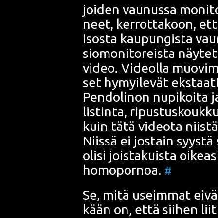
joi­den vau­nus­sa moni­to­
neet, ker­rot­ta­koon, ett
isos­ta kau­pun­gis­ta vau­n
sio­mo­ni­to­reis­ta näy­te­
video. Videol­la muo­vi­ma
set hymyi­le­vät eks­taat­t
Pen­do­li­non nupi­koi­ta 
lis­tin­ta, ripus­tus­kouk­
kuin tätä video­ta niis­tä
Niis­sä ei jos­tain syys­t
oli­si jois­ta­kuis­ta oikea
homo­por­noa.
#
Se, mitä useim­mat eivät 
kään on, että sii­hen liit