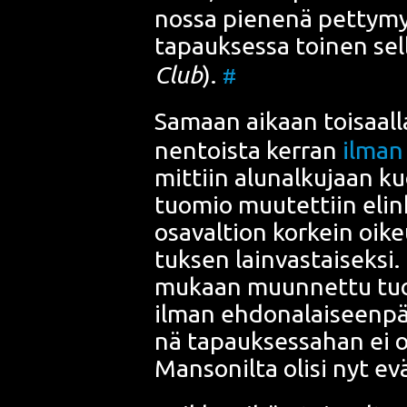
nos­sa pie­ne­nä pet­ty­myk
tapauk­ses­sa toi­nen sel
Club
).
#
Samaan aikaan toi­saal­l
nen­tois­ta ker­ran
ilman 
mit­tiin alu­nal­ku­jaan 
tuo­mio muu­tet­tiin elin­
osa­val­tion kor­kein oike
tuk­sen lain­vas­tai­sek­si
.
mukaan muun­net­tu tuo­mi
ilman ehdo­na­lai­seen­pää
nä tapauk­ses­sa­han ei ol
Man­son
ilta oli­si nyt e