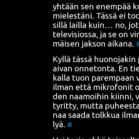
yhtään sen enem­pää kui
mie­les­tä­ni. Täs­sä ei tod
sil­lä lail­la kuin… no, jo
tele­vi­sios­sa, ja se on vi
mäi­sen jak­son aika­na.
Kyl­lä täs­sä huo­no­ja­ki
aivan onne­ton­ta. En tie­
kal­la tuon parem­paan vai
ilman että mik­ro­fo­nit oli
den naa­moi­hin kiin­ni, va
tyrit­ty, mut­ta puhees­t
naa saa­da tolk­kua ilman 
lyä.
#