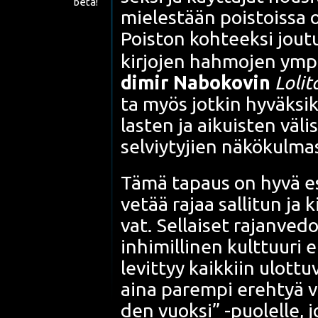
beta!
mie­les­tään pois­tois­sa o
Pois­ton koh­teek­si jou­tu
kir­jo­jen hah­mo­jen ympä­r
di­mir Nabo­kov
in
Loli­
ta myös jot­kin hyväk­si­k
las­ten ja aikuis­ten väli­s
sel­viy­ty­jien näkö­kul­ma
Tämä tapaus on hyvä esi­m
vetää rajaa sal­li­tun ja k
vat. Sel­lai­set rajan­ve­do
inhi­mil­li­nen kult­tuu­r
levit­tyy kaik­kiin ulot­tu­vu
aina parem­pi ereh­tyä v
den vuok­si” -puo­lel­le, 