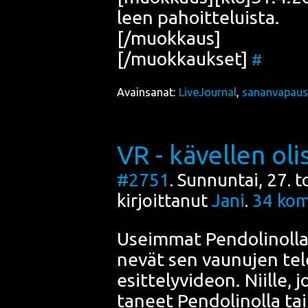
leen pahoitteluista.
[/muokkaus]
[/muokkaukset]
#
Avainsanat:
LiveJournal
,
sananvapaus
VR - kävellen olis
#2751
. Sunnuntai, 27. 
kirjoittanut
Jani
.
34
kom
Useim­mat
Pen­do­li­nol­l
ne­vät sen vau­nu­jen tele­
esit­te­ly­vi­deon. Niil­le
ta­neet Pen­do­li­nol­la t