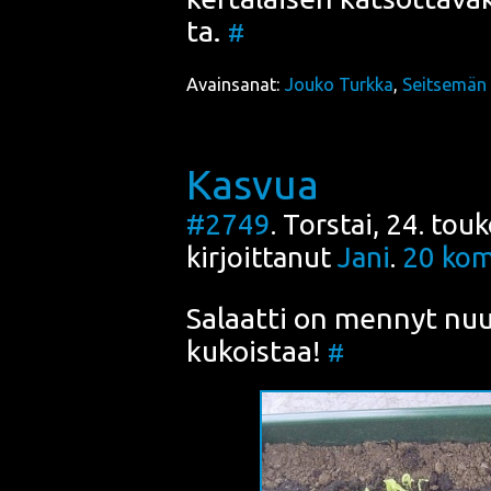
ta.
#
Avainsanat:
Jouko Turkka
,
Seitsemän 
Kasvua
#2749
. Torstai, 24. to
kirjoittanut
Jani
.
20
kom
Salaat­ti
on men­nyt nuu­
kukois­taa!
#