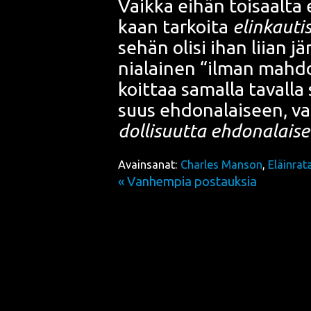
Vaik­ka eihän toi­saal­ta
kaan
tar­koi­ta
elin­kau­ti
sehän oli­si ihan lii­an j
nia­lai­nen “ilman mah­dol
koit­taa samal­la taval­la 
suus ehdo­na­lai­seen, va
dol­li­suut­ta ehdo­na­lai­s
Avainsanat:
Charles Manson
,
Eläinra
« Vanhempia postauksia