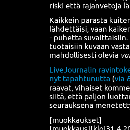
ris­ki että rajan­ve­to­ja
Kaik­kein paras­ta kui­ten­k
läh­det­täi­si, vaan kai­ken
- puhet­ta suvait­tai­siin. 
tuo­tai­siin kuvaan vas­ta
mah­dol­li­ses­ti ole­via
vai
Live­Jour­nal
in ravin­to­k
nyt tapah­tu­nut­ta
(
via
raa­vat, vihai­set kom­men
sii­tä, että pal­jon luot­
seu­rauk­se­na mene­tet­
[muok­kauk­set]
[muokkaus][klo]31.4.200