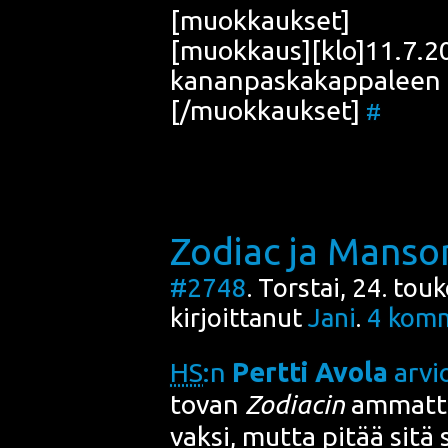
[muok­kauk­set]
[muokkaus][klo]11.7.2007
kanan­pas­ka­kap­pa­lee
[/muokkaukset]
#
Zodiac ja Manso
#2748
. Torstai, 24. to
kirjoittanut
Jani
.
4
komm
HS
:n
Pert­ti Avo­la
arvi
to­van
Zodiac
in
ammat­ti­t
vak­si, mut­ta pitää sitä s