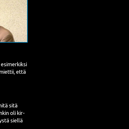
esi­mer­kik­si
iet­tii, että
mitä sitä
­kin oli kir­
s­tä siel­lä