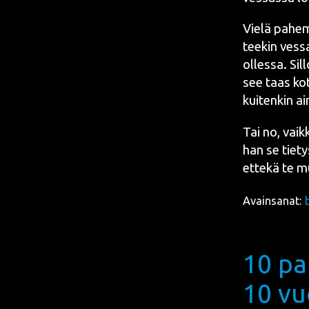
Vie­lä pahem­
tee­kin ves­s
olles­sa. Sil
see taas koti
kui­ten­kin a
Tai no, vaik­k
han se tie­ty
ette­kä te m
Avainsanat:
10 pa
10 vu