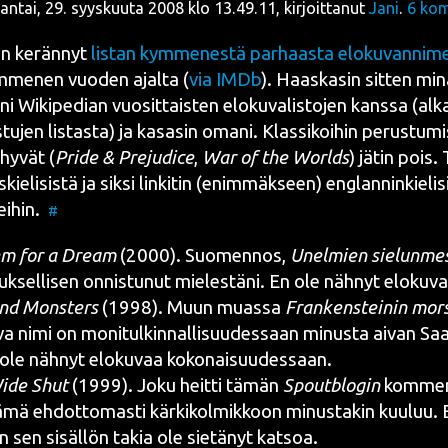
antai, 29. syyskuuta 2008 klo 13.49.11, kirjoittanut
Jani
.
6
kom
n kerän­nyt
lis­tan kym­me­nes­tä par­haas­ta elo­ku­van­ni­m
­me­nen vuo­den ajal­ta (
via IMDb
). Haas­ka­sin sit­ten min
i Wiki­pe­dian vuo­sit­tais­ten elo­ku­va­lis­to­jen kans­sa (al
tu­jen lis­tas­ta
) ja kasa­sin oma­ni. Klas­si­koi­hin perus­tu­mi
 hyvät (
Pri­de & Pre­ju­dice
,
War of the Worlds
) jätin pois. 
­kie­li­sis­tä ja sik­si lin­ki­tin (enim­mäk­seen) englan­nin­kie­li­
ei­hin.
#
em for a Dream
(2000). Suo­men­nos,
Unel­mien sie­lun­mes
uk­sel­li­sen onnis­tu­nut mie­les­tä­ni. En ole näh­nyt elokuv
nd Mons­ters
(1998). Muun muas­sa
Fran­kens­tei­nin mor
a­va nimi on moni­tul­kin­nal­li­suu­des­saan minus­ta aivan Saa
 ole näh­nyt elo­ku­vaa kokonaisuudessaan.
ide Shut
(1999). Joku heit­ti tämän
Spout­blo­gin
kom­men­
tämä ehdot­to­mas­ti kär­ki­kol­mik­koon minus­ta­kin kuu­luu. 
n sen sisäl­lön takia ole sie­tä­nyt katsoa.