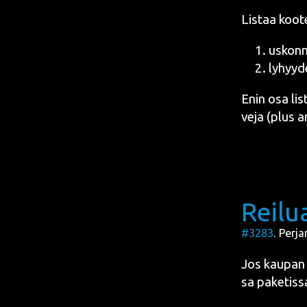
Lis­taa koo­t
uskon­no
lyhyy­de
Enin osa lis­t
ve­ja (plus ar
Reilu
#3283
. Perja
Jos kau­pan k
sa pake­tis­s