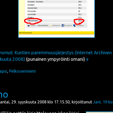
no­mat
: Kun­tien parem­muus­jär­jes­tys (Inter­net Arc­hi­ve
­kuu­ta 2008)
(punai­nen ympy­röin­ti oma­ni)
#
lapsi
,
Pelkosenniemi
mo
antai, 29. syyskuuta 2008 klo 17.15.50, kirjoittanut
Jani
.
19
ko