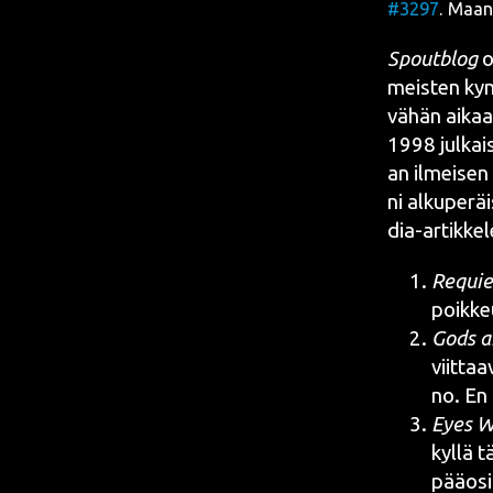
#3297
. Maan
Spout­blog
o
meis­ten kym
vähän aikaa­n
1998 jul­kais­
an ilmei­sen
ni alku­pe­räis
dia-artik­ke­l
Requi­
poik­ke
Gods a
viit­ta
no. En
Eyes W
kyl­lä 
pää­osi