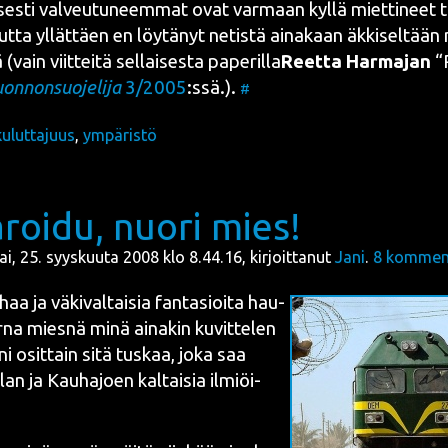
­ses­ti val­veu­tu­neem­mat ovat var­maan kyl­lä miet­ti­neet
mut­ta yllät­täen en löy­tä­nyt netis­tä aina­kaan äkki­sel­tä
(vain viit­tei­tä sel­lai­ses­ta pape­ril­la
Reet­ta Har­ma­jan
“R
on­non­suo­je­li­ja
3/2005
:ssä.).
#
kuluttajuus
,
ympäristö
roidu, nuori mies!
ai, 25. syyskuuta 2008 klo 8.44.16, kirjoittanut
Jani
.
8
komment
aa ja väki­val­tai­sia fan­t­asioi­ta hau­
­na mies­nä minä aina­kin kuvit­te­len
i osit­tain sitä tus­kaa, joka saa
an ja Kau­ha­joen kal­tai­sia ilmiöi­