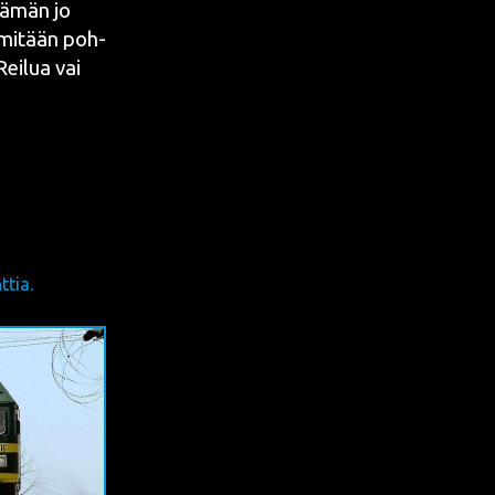
 tämän jo
än mitään poh­
ei­lua vai
tia.