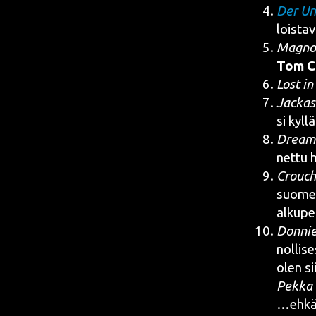
Der Un
loistav
Mag­no­
Tom Cr
Lost in 
Jac­ka
si kyllä
Dreamc
net­tu 
Crouc­h
suo­me
alkupe
Don­nie
nol­li­s
olen si
Pek­ka
…ehkä o