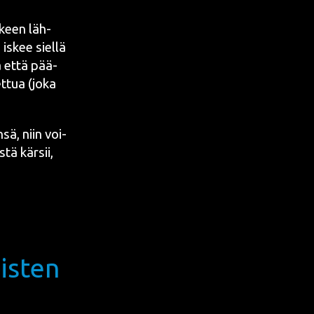
l­keen läh­
 iskee siel­lä
ka että pää­
et­tua (joka
­sä, niin voi­
tä kär­sii,
isten