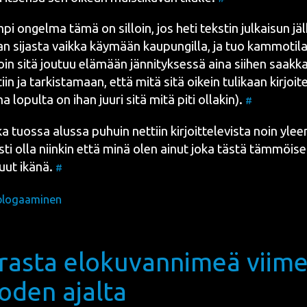
pi ongel­ma tämä on sil­loin, jos heti teks­tin jul­kai­sun jä
an sijas­ta vaik­ka käy­mään kau­pun­gil­la, ja tuo kam­mo­ti­la
­loin sitä jou­tuu elä­mään jän­ni­tyk­ses­sä aina sii­hen saak­
in ja tar­kis­ta­maan, että mitä sitä oikein tuli­kaan kir­joi­t
ina lopul­ta on ihan juu­ri sitä mitä piti olla­kin).
#
a tuos­sa alus­sa puhuin net­tiin kir­joit­te­le­vis­ta noin yleen
s­ti olla niin­kin että minä olen ainut joka täs­tä täm­möi­ses­
uut ikä­nä.
#
blogaaminen
rasta elokuvannimeä viime
oden ajalta