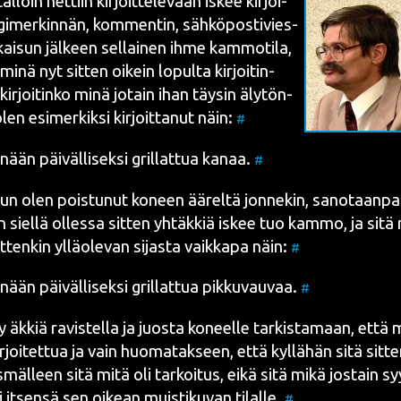
äl­löin net­tiin kir­joit­te­le­vaan iskee kir­joi­
gi­mer­kin­nän, kom­men­tin, säh­kö­pos­ti­vies­
­kai­sun jäl­keen sel­lai­nen ihme kam­mo­ti­la,
inä nyt sit­ten oikein lopul­ta kir­joi­tin­
ir­joi­tin­ko minä jotain ihan täy­sin äly­tön­
len esi­mer­kik­si kir­joit­ta­nut näin:
#
ään päi­väl­li­sek­si gril­lat­tua kanaa.
#
kun olen pois­tu­nut koneen äärel­tä jon­ne­kin, sano­taan­pa 
n siel­lä olles­sa sit­ten yhtäk­kiä iskee tuo kam­mo, ja sitä m
 sit­ten­kin yllä­ole­van sijas­ta vaik­ka­pa näin:
#
ään päi­väl­li­sek­si gril­lat­tua pik­ku­vau­vaa.
#
yy äkkiä ravis­tel­la ja juos­ta koneel­le tar­kis­ta­maan, että 
r­joi­tet­tua ja vain huo­ma­tak­seen, että kyl­lä­hän sitä sit­ten
s­mäl­leen sitä mitä oli tar­koi­tus, eikä sitä mikä jos­tain syy
i itsen­sä sen oikean muis­ti­ku­van tilal­le.
#