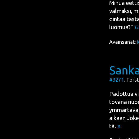
Minua eet­ti
val­miik­si, 
din­taa täs­tä 
luo­mua?”
Lu
Avainsanat:
Sanka
#3271
. Torst
Padot­tua vih
to­va­na nuor
ymmär­tä­vä­n
aikaan Joke­l
tä.
#