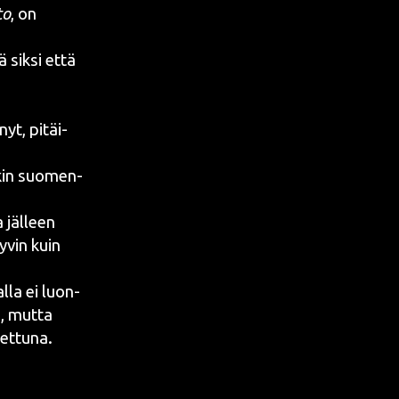
to
, on
 sik­si että
nyt, pitäi­
ekin suo­men­
a jäl­leen
yvin kuin
l­la ei luon­
), mut­ta
et­tu­na.