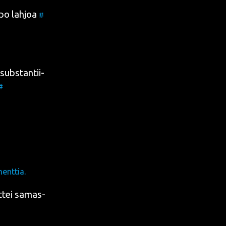
­po lah­joa
#
 subs­tan­tii­
#
enttia.
t­tei samas­