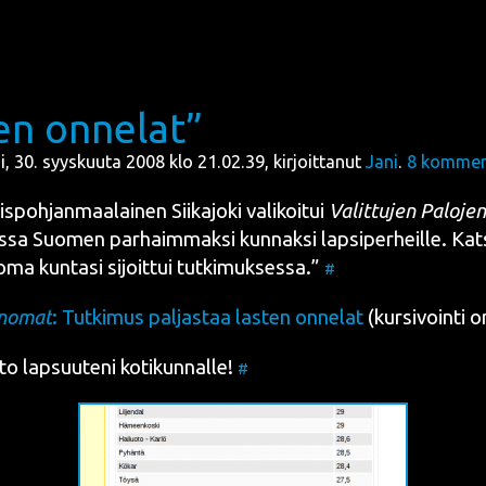
en onnelat”
ai, 30. syyskuuta 2008 klo 21.02.39, kirjoittanut
Jani
.
8
komment
s­poh­jan­maa­lai­nen Sii­ka­jo­ki vali­koi­tui
Valit­tu­jen Palo­jen
­sa Suo­men par­haim­mak­si kun­nak­si lap­si­per­heil­le. Kat
ma kun­ta­si sijoit­tui tut­ki­muk­ses­sa.”
#
no­mat
: Tut­ki­mus pal­jas­taa las­ten onne­lat
(kur­si­voin­ti 
o lap­suu­te­ni koti­kun­nal­le!
#