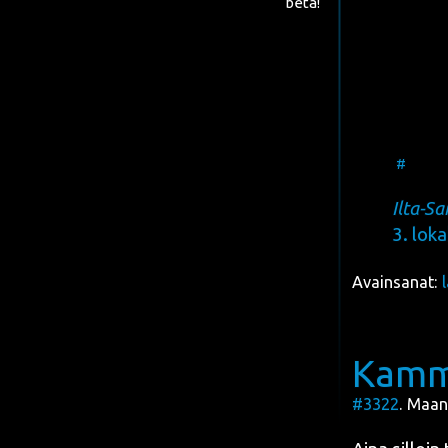
beta!
#
Ilta-Sa
3. loka
Avainsanat:
Kam
#3322
. Maan