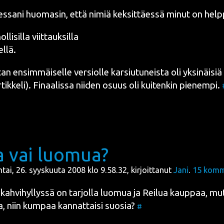
es­sa­ni huo­ma­sin, että nimiä kek­sit­täes­sä minut on help
l­li­sil­la viittauksilla
l­lä.
an ensim­mäi­sel­le ver­siol­le kar­siu­tu­neis­ta oli yksi­näi­siä
tik­ke­li). Finaa­lis­sa nii­den osuus oli kui­ten­kin pie­nem­pi.
a vai luomua?
ntai, 26. syyskuuta 2008 klo 9.58.32, kirjoittanut
Jani
.
15
komm
ah­vi­hyl­lys­sä on tar­jol­la
luo­mua
ja
Rei­lua kaup­paa
, mu
a, niin kum­paa kan­nat­tai­si suo­sia?
#