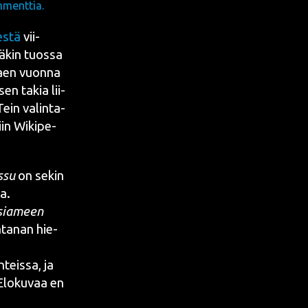
menttia.
es­tä
vii­
ä­kin tuos­sa
kaen
vuon­na
­sen takia lii­
Tein valin­ta­
siin Wiki­pe­
­su
on sekin
aa.
­sia­meen
­ta­nan hie­
teis­sa, ja
Elo­ku­vaa en