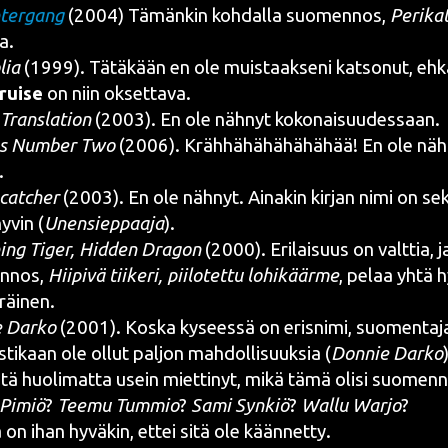
ter­gang
(2004) Tämän­kin koh­dal­la suo­men­nos,
Peri­ka­
a.
lia
(1999). Tätä­kään en ole muis­taak­se­ni kat­so­nut, ehkä
ui­se
on niin oksettava.
Trans­la­tion
(2003). En ole näh­nyt kokonaisuudessaan.
ss Num­ber Two
(2006). Kräh­hä­hä­hä­hä­hä­hää! En ole näh­
.
atc­her
(2003). En ole näh­nyt. Aina­kin kir­jan nimi on s
hyvin (
Unen­siep­paa­ja
).
ing Tiger, Hid­den Dra­gon
(2000). Eri­lai­suus on valt­tia, j
n­nos,
Hii­pi­vä tii­ke­ri, pii­lo­tet­tu lohi­käär­me
, pelaa yhtä h
räinen.
 Dar­ko
(2001). Kos­ka kysees­sä on eris­ni­mi, suo­men­ta­ja
es­ti­kaan ole ollut pal­jon mah­dol­li­suuk­sia (
Don­nie Dar­ko
i­tä huo­li­mat­ta usein miet­ti­nyt, mikä tämä oli­si suo­men­n
 Pimiö
?
Tee­mu Tum­mio
?
Sami Syn­kiö
?
Wal­lu War­jo
?
n ihan hyvä­kin, ettei sitä ole käännetty.