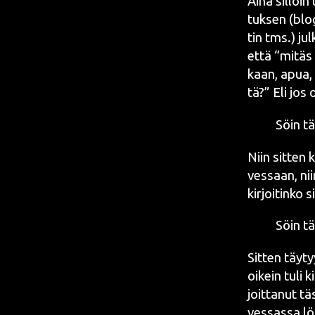
Aina sil­loin t
tuk­sen (blo­
tin tms.) jul
että “mitäs m
kaan, apua, k
tä?” Eli jos o
Söin tän
Niin sit­ten 
ves­saan, nii
kir­joi­tin­ko
Söin tän
Sit­ten täy­t
oikein tuli ki
joit­ta­nut tä
ves­sas­sa lö