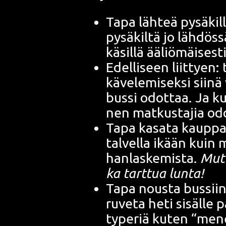
Tapa läh­teä pysä­kil­l
pysä­kil­tä jo läh­dös­
käsil­lä ääliö­mäi­ses
Edel­li­seen liit­tyen
käve­le­mi­sek­si sii­
bus­si odot­taa. Ja kus
nen mat­kus­ta­jia od
Tapa kasa­ta kaup­pa­ka
tal­vel­la ikään kuin m
han­las­ke­mis­ta.
Mut­
ka tart­tua lunta!
Tapa nous­ta bus­siin
ruve­ta heti sisäl­le 
type­riä kuten “menee