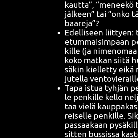
kaut­ta”, “menee­kö t
jäl­keen” tai “onko tä
baareja”?
Edel­li­seen liit­tyen
etum­mai­sim­paan penk
kil­le (ja nime­no­ma
koko mat­kan sii­tä hu
sä­kin kiel­let­ty eikä
jutel­la ventovieraill
Tapa istua tyh­jän pen
le pen­kil­le kel­lo ne
taa vie­lä kaup­pa­kas­si
rei­sel­le pen­kil­le. Si
pas­saa­kaan pysä­kil­
sit­ten bus­sis­sa kas­