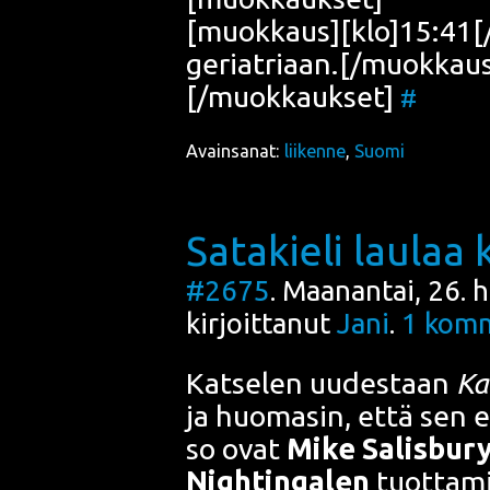
[muokkaus][klo]15:41[/k
geriatriaan.[/muokkau
[/muokkaukset]
#
Avainsanat:
liikenne
,
Suomi
Satakieli laulaa 
#2675
. Maanantai, 26. 
kirjoittanut
Jani
.
1
komm
Kat­se­len uudes­taan
Ka
ja huo­ma­sin, että sen e
so ovat
Mike Salis­bu­r
Nigh­tin­ga­le
n
tuot­ta­m