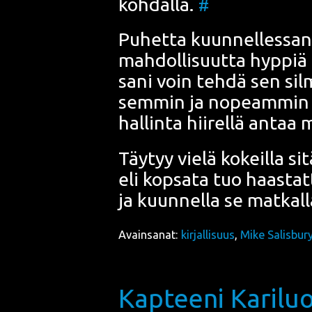
koh­dal­la.
#
Puhet­ta kuun­nel­les­sa­n
mah­dol­li­suut­ta hyp­pi
sa­ni voin teh­dä sen sil­mi
sem­min ja nopeam­min 
hal­lin­ta hii­rel­lä antaa
Täy­tyy vie­lä kokeil­la si
eli kop­sa­ta tuo haas­tat­
ja kuun­nel­la se mat­kal­
Avainsanat:
kirjallisuus
,
Mike Salisbur
Kapteeni Kariluo