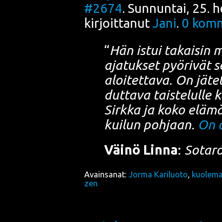
#2674
. Sunnuntai, 25. 
kirjoittanut
Jani
.
0
komm
“
Hän istui takai­sin m
aja­tuk­set pyö­ri­vät
aloi­tet­ta­va. On jät
dut­ta­va tais­te­lul­l
Sirk­ka ja koko elä­mä
kui­lun poh­jaan.
On o
Väi­nö Lin­na
:
Sota­r
Avainsanat:
Jorma Kariluoto
,
kuolem
zen