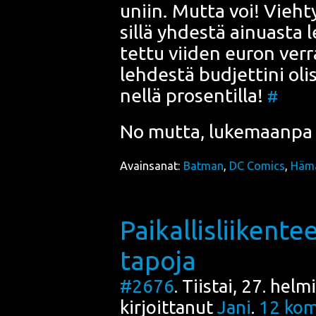
uniin. Mut­ta voi! Vieh­ty
sil­lä yhdes­tä ainuas­ta 
tet­tu vii­den euron ver­r
leh­des­tä bud­jet­ti­ni oli­
nel­lä pro­sen­til­la!
#
No mut­ta, luke­maan­pa 
Avainsanat:
Batman
,
DC Comics
,
Hämä
Paikallisliikente
tapoja
#2676
. Tiistai, 27. hel
kirjoittanut
Jani
.
12
kom