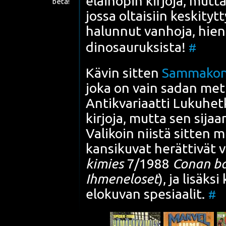
eläi­no­pin kir­jo­ja, mut­t
beta!
jos­sa oltai­siin kes­ki­tyt
halun­nut van­ho­ja, hie­no
din­osau­ruk­sis­ta!
#
Kävin sit­ten
Sam­ma­kon 
joka on vain sadan met­ri
Anti­kva­ri­aat­ti Luku­het­
kir­jo­ja, mut­ta sen sijaan 
Vali­koin niis­tä sit­ten m
kan­si­ku­vat herät­ti­vät 
ki­mies
7/1988
Conan bar
Ihme­ne­lo­set
), ja lisäk­
elo­ku­van spe­si­aa­lit.
#