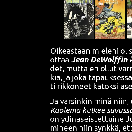
Oikeas­taan mie­le­ni oli­
ottaa
Jean DeWolff
in
k
det, mut­ta en ollut var­m
kia, ja joka tapauk­ses­sa­
ti rik­ko­neet katok­si as
Ja var­sin­kin minä niin,
Kuo­le­ma kul­kee suvus­s
on ydin­a­seis­tet­tui­ne 
mi­neen niin synk­kä, että