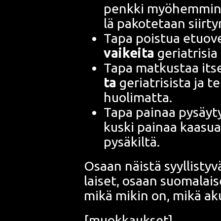
penk­ki myö­hem­min o
lä pako­te­taan siir
Tapa pois­tua etuo­ve
vai­kei­ta
geriat­ri­sia 
Tapa mat­kus­taa itse­p
ta
geriat­ri­sis­ta ja te
huolimatta.
Tapa pai­naa pysäy­ty
kus­ki pai­naa kaa­sua 
pysäkiltä.
Osaan näis­tä syyl­lis­ty
lai­set, osaan suo­ma­lai
mikä mikin on, mikä a
[muok­kauk­set]