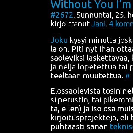
Without You I’m
#2672
. Sunnuntai, 25. 
kirjoittanut
Jani
.
4
komm
Joku
kysyi minul­ta jos­
la on
. Piti nyt ihan ottaa
sao­le­vik­si las­ket­ta­vaa
ja nel­jä lope­tet­tua tai
teel­taan muu­tet­tua.
#
Elos­sao­le­vis­ta tosin nel
si perus­tin, tai pikem­m
ta, eilen) ja iso osa muis
kir­joi­tus­pro­jek­te­ja, el
puh­taas­ti sanan
tek­ni­