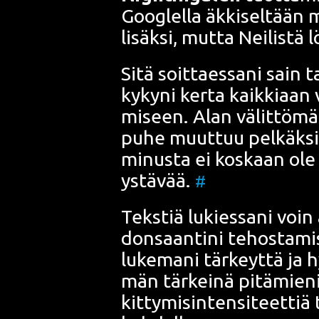
Google
lla äkki­sel­tään
lisäk­si, mut­ta
Neil
istä l
Sitä soit­taes­sa­ni sain t
ky­ky­ni ker­ta kaik­ki­aan
mi­seen. Alan välit­tö­mäs­t
puhe muut­tuu pel­käk­si t
minus­ta ei kos­kaan ole
ystä­vää.
#
Teks­tiä lukies­sa­ni voin a
don­saan­ti­ni tehos­ta­mi­s
luke­ma­ni tär­keyt­tä ja
män tär­kei­nä pitä­mie­ni
kit­ty­mi­sin­ten­si­teet­ti