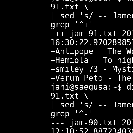
91.txt \
| sed 's/ -- Jame
grep '^+'
+++ jam-91.txt 20
16:30:22.97028985
+Antipope - The W
+Hemiola - To nig
+smiley 73 - Myst
+Verum Peto - The
jani@saegusa:~$ d
91.txt \
| sed 's/ -- Jame
grep '^-'
--- jam-90.txt 20