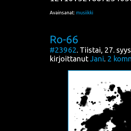
Avainsanat:
musiikki
Ro-66
#23962
. Tiistai, 27. s
kirjoittanut
Jani
.
2
komm