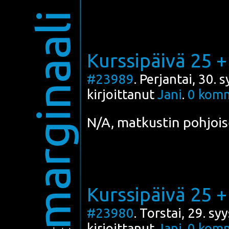
marginaali
Kurssipäivä 25 +
#23989
. Perjantai, 30.
kirjoittanut
Jani
.
0
komm
N/A, mat­kus­tin poh­joi
Kurssipäivä 25 +
#23980
. Torstai, 29. s
kirjoittanut
Jani
.
0
komm