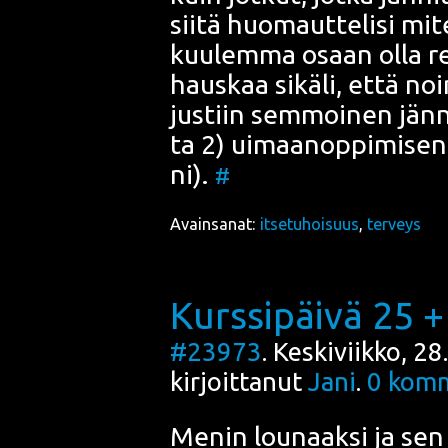
sii­tä huo­maut­te­li­si 
kuu­lem­ma osaan olla re
haus­kaa sikä­li, että no
jus­tiin sem­moi­nen jän­n
ta 2) uimaa­nop­pi­mi­sen e
ni).
#
Avainsanat:
itsetuhoisuus
,
terveys
Kurssipäivä 25 +
#23973
. Keskiviikko, 2
kirjoittanut
Jani
.
0
komm
Menin lou­naak­si ja sen 