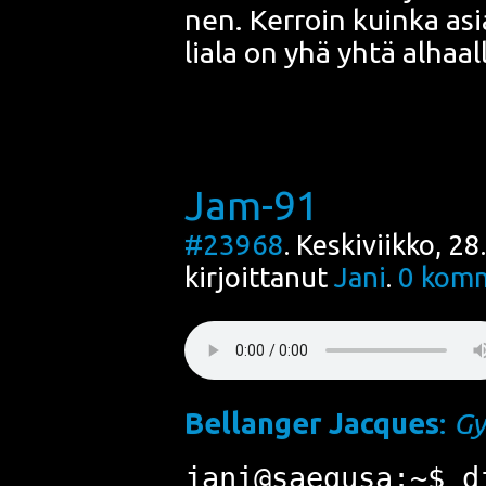
nen. Ker­roin kuin­ka as
lia­la on yhä yhtä alhaal­l
Jam-91
#23968
. Keskiviikko, 2
kirjoittanut
Jani
.
0
komm
Bel­lan­ger Jacques
:
Gy
jani@saegusa:~$ d