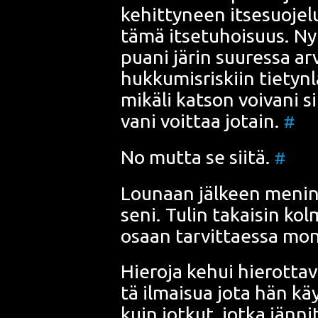
ke­hit­ty­neen itse­suo­je­l
tä­mä itse­tu­hoi­suus. N
pua­ni järin suu­res­sa a
huk­ku­mis­ris­kiin tie­tyn­l
mikä­li kat­son voi­va­ni sii
va­ni voit­taa jotain.
#
No mut­ta se sii­tä.
#
Lou­naan jäl­keen menin
se­ni. Tulin takai­sin kol­
osaan tar­vit­taes­sa mon
Hie­ro­ja kehui hie­rot­ta­
tä ilmai­sua jota hän käy
kuin jot­kut, jot­ka jän­nit