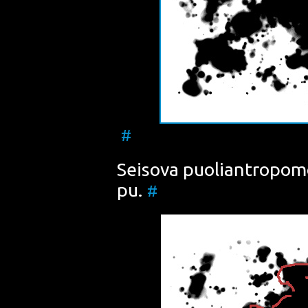
#
Sei­so­va puo­liant­ro­po­m
pu.
#