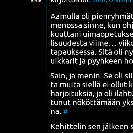
beta!
Aamul­la oli pien­ryh­mä­
menos­sa sin­ne, kun ohjaa­
kuut­ta­ni uimao­pe­tuk­se
li­suu­des­ta vii­me… vii­k
tapauk­ses­sa. Sitä oli nyt
uik­ka­rit ja pyyh­keen hoi­
Sain, ja menin. Se oli sii
ta mui­ta siel­lä ei ollut
har­joi­tuk­sia, ja oli ilah
tu­nut nököt­tä­mään yksi­
na.
#
Kehit­te­lin sen jäl­keen 