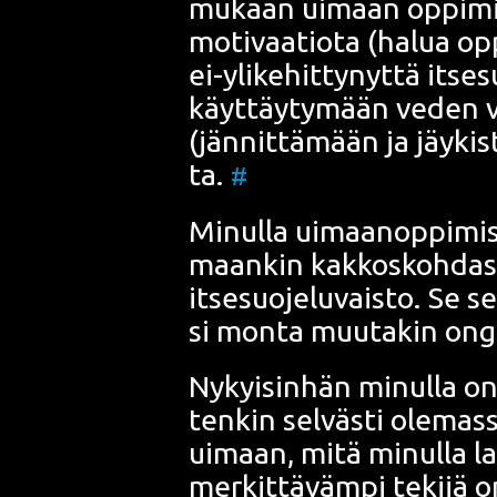
mukaan uimaan oppi­mi­n
moti­vaa­tio­ta (halua op
ei-yli­ke­hit­ty­nyt­tä itse
käyt­täy­ty­mään veden var
(jän­nit­tä­mään ja jäy­kis
ta.
#
Minul­la uimaa­nop­pi­mi­
maan­kin kak­kos­koh­das­sa
itse­suo­je­lu­vais­to. Se 
si mon­ta muu­ta­kin ong
Nykyi­sin­hän minul­la on 
ten­kin sel­väs­ti ole­mas
uimaan, mitä minul­la lap
mer­kit­tä­väm­pi teki­jä 