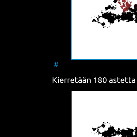
#
Kier­re­tään 180 astet­