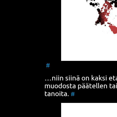
#
…niin sii­nä on kak­si et
muo­dos­ta pää­tel­len tai
ta­noi­ta.
#