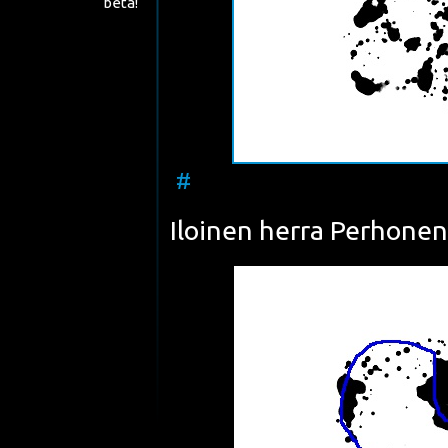
beta!
#
Iloi­nen her­ra Per­ho­ne