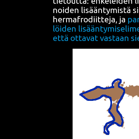
tie­tout­ta:
enke­lei­den
l
noi­den
lisään­ty­mis­tä s
her­mafro­diit­te­ja, ja
par
löi­den lisään­ty­mi­se­li­
että otta­vat vas­taan si