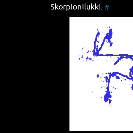
Skor­pio­ni­luk­ki
.
#