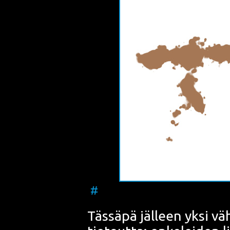
#
Täs­sä­pä jäl­leen yksi vä