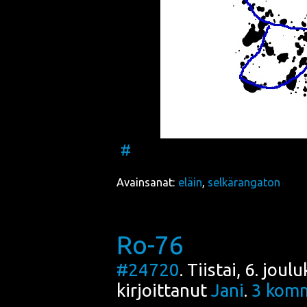
#
Avainsanat:
eläin
,
selkärangaton
Ro-76
#24720
. Tiistai, 6. jou
kirjoittanut
Jani
.
3
komm