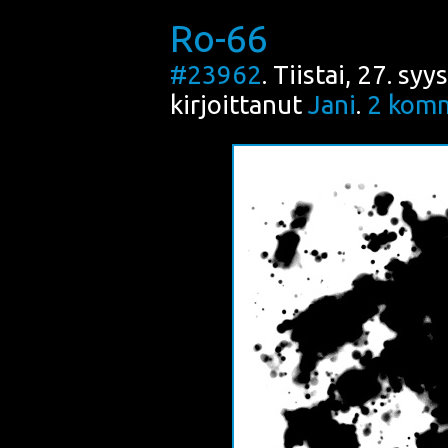
Ro-66
#23962
. Tiistai, 27. s
kirjoittanut
Jani
.
2
komm