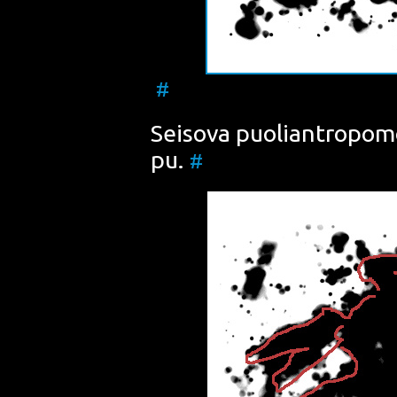
#
Sei­so­va puo­liant­ro­po­m
pu.
#