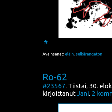
#
Avainsanat:
eläin
,
selkärangaton
Ro-62
#23567
. Tiistai, 30. el
kirjoittanut
Jani
.
2
komm