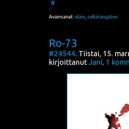
#
Avainsanat:
eläin
,
selkärangaton
Ro-73
#24544
. Tiistai, 15. m
kirjoittanut
Jani
.
1
komm