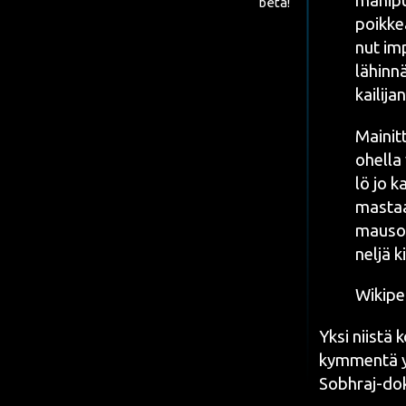
mani­pu
beta!
poik­ke
nut impu
lähin­n
kai­li­j
Mai­nit­
ohel­la 
lö
jo ka
mas­taa
mausoi­
nel­jä k
Wiki­pe
Yksi niis­tä 
kym­men­tä yl
Sobh­raj
-dok