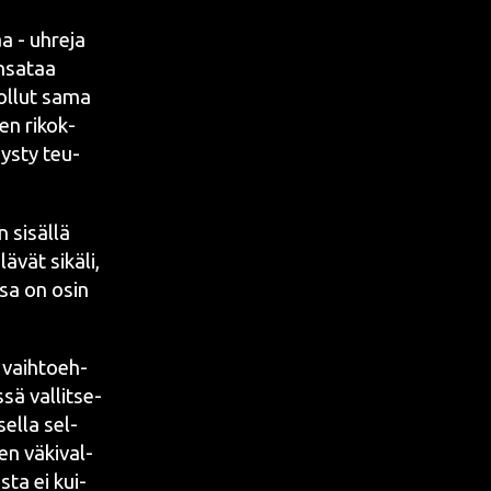
a - uhre­ja
n­sa­taa
i ollut sama
en rikok­
ys­ty teu­
n sisäl­lä
ä­vät sikä­li,
n­sa on osin
a vaih­toeh­
sä val­lit­se­
sel­la sel­
uten
väki­val­
is­ta ei kui­