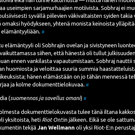
­loi­va eikä hän tun­ne katu­mus­ta — mut­ta hänen motii­vi
­aa useim­pien sar­ja­mur­haa­jien motii­vis­ta. Sobh­raj ei mu
l­sii­vi­ses­ti syväl­lä pii­le­vien väki­val­tais­ten syi­den taki
ä omak­si hyö­dyk­seen, yhte­nä monis­ta kei­nois­ta yllä­pi­t
an elä­män­tyy­li­ään.
#
tu elä­män­tyy­li oli
Sobh­raj
in ove­lan ja sivis­ty­neen luon­t
vai­kut­ta­mas­sa sii­hen, että hänes­tä oli tul­lut
jul­ki­suu­de
u­an ennen van­ki­las­ta vapau­tu­mis­taan.
Sobh­raj
naut­tii
n huo­mios­ta ja veloit­taa suu­ria sum­mia haas­tat­te­luis­ta
keuk­sis­ta; hänen elä­mäs­tään on jo tähän men­nes­sä teh
ir­jaa ja kol­me
doku­ment­tie­lo­ku­vaa
.
#
­dia
(
suo­men­nos ja sovel­lus oma­ni
)
#
kol­mes­ta doku­ment­tie­lo­ku­vas­ta tulee tänä ilta­na kak­ko­s
i yksi­tois­ta, heti
Riot On!
:in jäl­keen. Eikä se ole sat­tu­ma
u­men­tin teki­jä
Jan Well­mann
oli yksi
Riot-E
:n perus­ta­