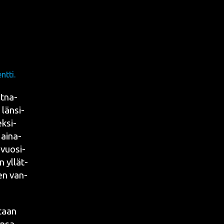
tti.
t­na­
 län­si­
k­si­
i aina­
vuo­si­
en yllät­
een van­
taan