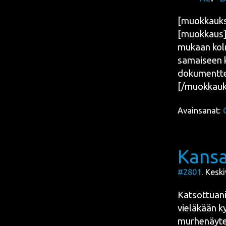
[muok­kauk­
[muokkaus][k
mukaan kol­me
samai­seen k
dokumentte
[/muokkauk
Avainsanat:
Kansa
#2801
. Kesk
Kat­sot­tua­
vie­lä­kään k
mur­he­näy­t