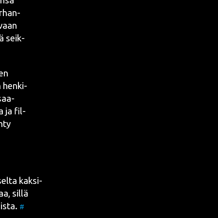
n­sa
r­han­
a vaan
ää seik­
een
n hen­ki­
 saa­
 ja fil­
­ty
el­ta kak­si­
a, sil­lä
jis­ta.
#