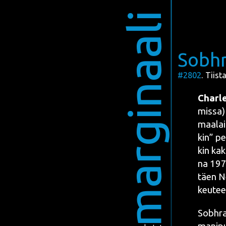
marginaali
Sobhr
#2802
. Tiist
Char­l
mis­sa
)
maa­lai
kin” pet
kin kak­
na
19
täen
N
keu­te
Sobh­ra­