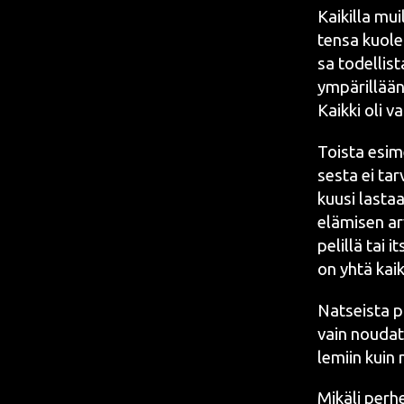
Kai­kil­la mui
ten­sa kuo­le
sa todel­lis­
ympä­ril­lään 
Kaik­ki oli v
Tois­ta esi­m
ses­ta ei tar
kuusi las­ta
elä­mi­sen ar
pe­lil­lä tai 
on yhtä kaik­k
Nat­seis­ta p
vain nou­dat
le­miin kuin 
Mikä­li per­he