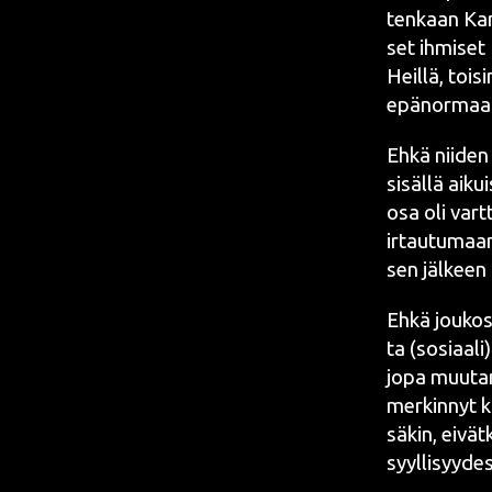
ten­kaan Kan
set ihmi­set
Heil­lä, toi­
epä­nor­maa­l
Ehkä nii­den k
sisäl­lä aikui
osa oli vart­
irtau­tu­maan
sen jäl­keen
Ehkä jou­kos­s
ta (sosiaali)
jopa muu­ta­mi
mer­kin­nyt k
sä­kin, eivät
syyl­li­syy­de