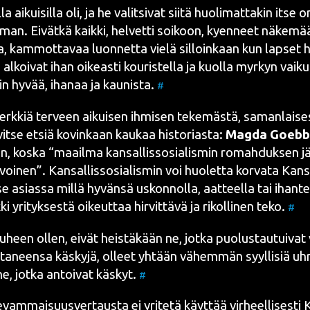
l­la aikui­sil­la oli, ja he valit­si­vat sii­tä huo­li­mat­ta­kin its
­man. Eivät­kä kaik­ki, hel­vet­ti soi­koon, kyen­neet näke­mä
ta, kam­mot­ta­vaa luon­net­ta vie­lä sil­loin­kaan kun lap­set 
alkoi­vat ihan oikeas­ti kou­ris­tel­la ja kuol­la myr­kyn vai­ku
ain hyvää, iha­naa ja kau­nis­ta.
#
erk­kiä ter­veen aikui­sen ihmi­sen teke­mäs­tä, saman­lai­se
­vit­se etsiä kovin­kaan kau­kaa his­to­rias­ta:
Mag­da Goeb­b
an
, kos­ka “maa­il­ma kan­sal­lis­so­sia­lis­min romah­duk­sen j
voi­nen”. Kan­sal­lis­so­sia­lis­min voi huo­let­ta kor­va­ta K
itse asias­sa mil­lä hyvän­sä uskon­nol­la, aat­teel­la tai ihan­t
i yri­tyk­ses­tä oikeut­taa hir­vit­tä­vä ja rikol­li­nen teko.
#
uheen ollen, eivät heis­tä­kään ne, jot­ka puo­lus­tau­tui­vat v
­ta­neen­sa käs­ky­jä, olleet yhtään vähem­män syyl­li­siä uh
ne, jot­ka antoi­vat käs­kyt.
#
­vam­mai­suus­ver­taus­ta ei yri­te­tä käyt­tää vir­heel­li­ses­ti