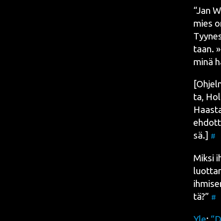
“Jan We
mies on
Tyy­nes
taan. »E
minä ha
[Ohjel­m
ta, Hol­
Haas­ta
ehdot­t
sä.]
#
Mik­si i
luot­ta
ihmi­se
tä?”
#
Yle
:
“D