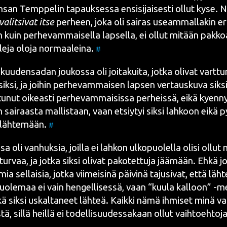
­san Temp­pe­lin tapauk­ses­sa ensi­si­jai­ses­ti ollut kyse.
valit­si­vat itse
per­heen, joka oli sai­ras useam­mal­la­kin eri
sin kuin per­he­vam­mai­sel­la lap­sel­la, ei ollut mitään pak­
e­ja olo­ja nor­maa­lei­na.
#
uu­den­sa­dan jou­kos­sa oli joi­ta­kui­ta, jot­ka oli­vat vart­t
­sik­si, ja joi­hin per­he­vam­mai­sen lap­sen ver­taus­ku­va sik­
tu­nut oikeas­ti per­he­vam­mai­sis­sa per­heis­sä, eikä kyen­ny
 sai­raas­ta mal­lis­taan, vaan etsiy­tyi sik­si lah­koon eikä pys
 läh­te­mään.
#
a oli van­huk­sia, joil­la ei lah­kon ulko­puo­lel­la oli­si ollut
turvaa, ja jot­ka sik­si oli­vat pako­tet­tu­ja jää­mään. Ehkä jo
a sel­lai­sia, jot­ka vii­mei­si­nä päi­vi­nä tajusi­vat, että läh­t
uo­le­maa ei vain hen­gel­li­ses­sä, vaan “kuu­la kal­loon” -me
­kä sik­si uskal­ta­neet läh­teä. Kaik­ki nämä ihmi­set minä va
s­tä, sil­lä heil­lä ei todel­li­suu­des­sa­kaan ollut vaih­toeh­to­j