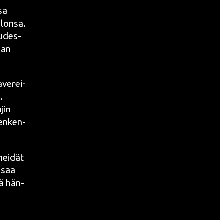
­sa
­lon­sa.
uu­des­
vaan
a­ve­rei­
.
aj
in
hen­ken­
hei­dät
ä saa
ää hän­