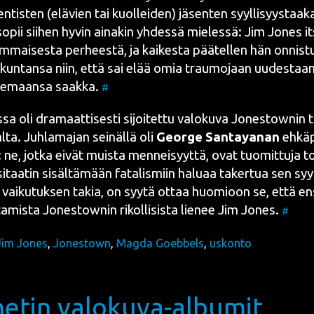
ntis­ten (elä­vien tai kuol­lei­den) jäsen­ten syyl­li­syys­taa­k
opii sii­hen hyvin aina­kin yhdes­sä mie­les­sä:
Jim Jones
it
m­mai­ses­ta per­hees­tä, ja kai­kes­ta pää­tel­len hän onnis­tui
kun­tan­sa niin, että sai elää omia trau­mo­jaan uudes­taa
le­maan­sa saak­ka.
#
sa oli dra­maat­ti­ses­ti sijoi­tet­tu valo­ku­va
Jones­town
in t
al­ta. Juh­la­ma­jan sei­näl­lä oli
Geor­ge San­tay­ana
n
ehkä­p
i: ne, jot­ka eivät muis­ta men­nei­syyt­tä, ovat tuo­mit­tu­ja 
sitaa­tin sisäl­tä­mään fata­lis­miin halu­aa taker­tua sen syyl­
 vai­ku­tuk­sen takia, on syy­tä ottaa huo­mioon se, että e
a­mis­ta
Jones­town
in rikol­li­sis­ta lie­nee
Jim Jones
.
#
Jim Jones
,
Jonestown
,
Magda Goebbels
,
uskonto
netin valokuva-albumit,