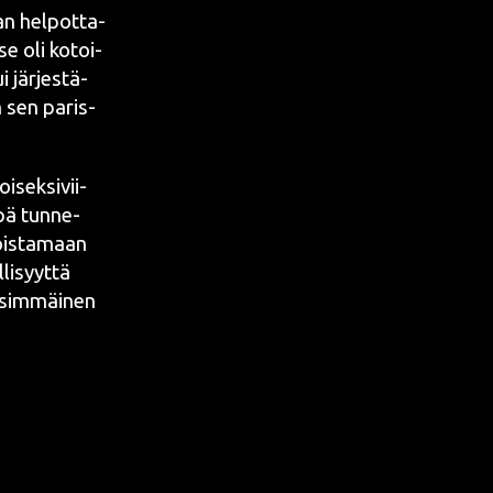
an hel­pot­ta­
se oli kotoi­
 jär­jes­tä­
n sen paris­
oi­sek­si­vii­
ä tun­ne­
tois­ta­maan
li­syyt­tä
nsim­mäi­nen