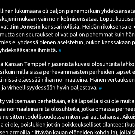
li­nen luku­mää­rä oli pal­jon pie­nem­pi kuin yhdek­sän­sa­ta
­ku­je­ni mukaan vain noin kol­mi­sen­sa­taa. Loput kuu­ti­se
i­vat
Jim Jones
in
kans­sa­ri­kol­li­sia. Hei­dän rikok­sen­sa e
mut­ta sen seu­rauk­set oli­vat pal­jon pahem­mat kuin hän
 mies ei yhdes­sä pie­nen aseis­te­tun jou­kon kans­sa­kaan p
yhdek­sää­sa­taa ihmis­tä.
#
­tä
Kan­san Temp­pe­lin
jäse­nis­tä kuva­si olo­suh­tei­ta lah­ko
si kuin mil­lai­sis­sa
per­he­vam­mais­ten per­hei­den
lap­set el
iti niis­sä eläes­sään ihan nor­maa­lei­na. Hänen ver­tauk­se
n, ja vir­heel­li­syy­des­sään hyvin pal­jas­ta­va.
#
­ty valit­se­maan per­het­tään, eikä lap­sel­la sik­si ole mui­t
ää nor­maa­lei­na nii­tä olo­suh­tei­ta, jot­ka omas­sa per­hees­
pa ne sit­ten todel­li­suu­des­sa miten sai­raat tahan­sa. Aikui­
a ei ole, pois­lu­kien jot­kin poik­keuk­sel­li­set tilan­teet (k
i­sen armoil­la riit­tä­vän kau­an elä­nei­den
koh­dal­la), jol­lai­s