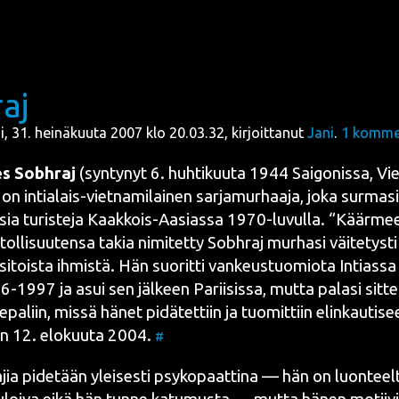
aj
ai, 31. heinäkuuta 2007 klo 20.03.32, kirjoittanut
Jani
.
1
kommen
es Sobh­raj
(syn­ty­nyt
6. huh­ti­kuu­ta
1944
Sai­go­nis­sa
,
Vie
 on intia­lais-viet­na­mi­lai­nen
sar­ja­mur­haa­ja
, joka sur­ma­si
­sia
turis­te­ja
Kaak­kois-Aasias­sa
1970-luvul­la
. “Käär­mee
ol­li­suu­ten­sa takia nimi­tet­ty
Sobh­raj
mur­ha­si
väi­te­tys­t
si­tois­ta ihmis­tä. Hän suo­rit­ti van­keus­tuo­mio­ta
Intias­sa
76
-
1997
ja asui sen jäl­keen
Parii­sis­sa
, mut­ta pala­si sit­t
epa­liin
, mis­sä hänet pidä­tet­tiin ja tuo­mit­tiin
elin­kau­ti­s
en
12. elo­kuu­ta
2004
.
#
jia pide­tään ylei­ses­ti
psy­ko­paat­ti­na
— hän on luon­teel­