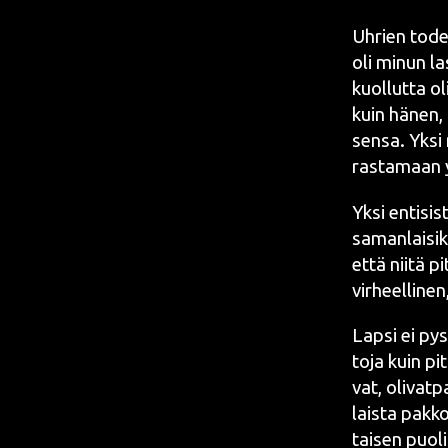
Uhrien todel­
oli minun las
kuol­lut­ta ol
kuin hänen, 
sen­sa. Yksi
ras­ta­maan 
Yksi enti­sis
saman­lai­sik­
että nii­tä p
vir­heel­li­ne
Lap­si ei pys
to­ja kuin pit
vat, oli­vat­
lais­ta pak­ko
tai­sen puo­l