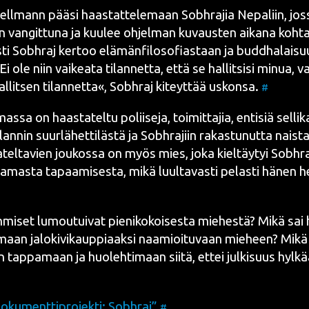
ll­mann pää­si haas­tat­te­le­maan
Sobh­raj
ia Nepa­liin, jos
 van­git­tu­na ja kuu­lee ohjel­man kuvaus­ten aika­na koh­ta
­ti
Sobh­raj
ker­too elä­män­fi­lo­so­fias­taan ja budd­ha­lai­s
i ole niin vai­kea­ta tilan­net­ta, että se hal­lit­si­si minua, 
l­lit­sen tilan­net­ta«, Sobh­raj kiteyt­tää uskon­sa.
#
as­sa on haas­ta­tel­tu polii­se­ja, toi­mit­ta­jia, enti­siä sel­li­k
lan­nin suur­lä­het­ti­läs­tä ja
Sobh­raj
iin rakas­tu­nut­ta nais­ta
­tel­ta­vien jou­kos­sa on myös mies, joka kiel­täy­tyi
Sobh­r
a­mas­ta tapaa­mi­ses­ta, mikä luul­ta­vas­ti pelas­ti hänen 
hmi­set lumou­tui­vat pie­ni­ko­koi­ses­ta mie­hes­tä? Mikä sai 
­maan jalo­ki­vi­kaup­pi­aak­si naa­mioi­tu­vaan mie­heen? Mik
n tap­pa­maan ja huo­leh­ti­maan sii­tä, ettei jul­ki­suus hyl­k
oku­ment­ti­pro­jek­ti:
Sobh­raj
”
#