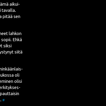
 Nämä aikui­
 taval­la.
koa pitää sen
u­neet lah­kon
si sopii. Ehkä
t sik­si
­ty­nyt sii­tä
 min­kään­lais­
u­kos­sa oli
e­mi­nen oli­si
r­ki­tyk­ses­
paut­tai­sin
a.
#