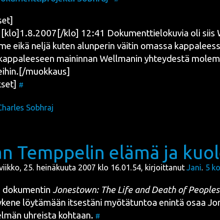
set]
lo]1.8.2007[/klo] 12:41 Doku­ment­tie­lo­ku­via oli siis W
 eikä nel­jä kuten alun­pe­rin väi­tin omas­sa kap­pa­lees­sa
ap­pa­lee­seen mai­nin­nan Well­ma­nin yhtey­des­tä molem­
ihin.[/muokkaus]
set]
#
Charles Sobhraj
n Temppelin elämä ja kuo
iviikko, 25. heinäkuuta 2007 klo 16.01.54, kirjoittanut
Jani
.
5
ko
ni doku­men­tin
Jones­town: The Life and Death of People
yke­ne löy­tä­mään itses­tä­ni myö­tä­tun­toa enin­tä osaa
Jo
el­män
uhreis­ta koh­taan.
#