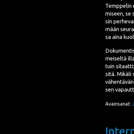
Temp­pe­lin e
mi­seen, se s
sin per­he­va
mään seu­ra­
sa aina kuo­
Doku­men­tis­
mei­sel­tä ill
tuin sitaat­t
sitä. Mikä­li 
vähen­tä­vän
sen vapaut­t
Avainsanat:
Inter