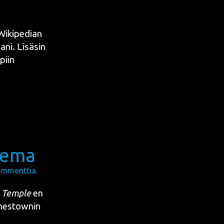
iki­pe­dian
­ni. Lisä­sin
piin
lema
mmenttia.
s Temple
en
nes­town
in