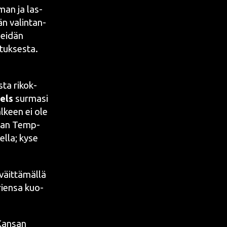
e oman ja las­
än valin­tan­
hei­dän
­tuk­ses­ta.
s­ta rikok­
els
sur­ma­si
äl­keen ei ole
an­san Temp­
eel­la; kyse
äit­tä­mäl­lä
rien­sa kuo­
 Kan­san