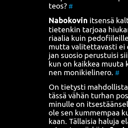
teos?
#
Nabo­ko­vin
itsen­sä kal­tai
tie­ten­kin tar­jo­aa hiu­k
ri­aa­lia kuin pedo­fii­leil
mut­ta vali­tet­ta­vas­ti e
jan suo­sio perus­tui­si si
kun on kaik­kea muu­ta
nen moni­kie­li­ne­ro.
#
On tie­tys­ti mah­dol­lis­t
täs­sä vähän tur­han posi­t
minul­le on itses­tään­sel
ole sen kum­mem­paa kui
kaan. Täl­lai­sia halu­ja e