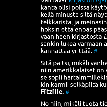
kan­ta oli­si pois­sa käy­t
kel­lä minus­ta sil­tä näy­
telk­ka­ris­ta, ja mei­na­s
hok­sin että enpäs pääs­t
vaan haen kir­jas­tos­ta
L
san­kin lukea var­maan ai
kan­nat­taa yrit­tää.
#
Sitä pait­si, mikä­li van­
niin ame­rik­ka­lai­set on
se sopii har­taim­mil­le­kin
kin kar­mii sel­kä­pii­tä 
Fitz
ille
.
#
No niin, mikä­li tuo­ta ti