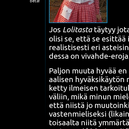
beta!
Jos
Loli­tas­ta
täy­tyy jot
oli­si se, että se esit­tä
rea­lis­ti­ses­ti eri astei­
des­sa on vivah­de-ero­ja
Pal­jon muu­ta hyvää en ki
aa­li­sen hyväk­si­käy­tön
m
ket­ty ilmei­sen tar­koi­tuk
väliin, mikä minun mie­le
että niis­tä jo muu­toin­
vas­ten­mie­li­sek­si (lika
toi­saal­ta nii­tä ymmär­