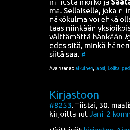
minus­ta mör­kö ja
Saa­t
mä. Sel­lai­sel­le, joka nii
näkö­kul­ma voi ehkä olla­
taas niin­kään yksioi­koi­s
vält­tä­mät­tä hän­kään
k
edes sitä, min­kä hänen s
sii­tä saa.
#
Avainsanat:
aikuinen
,
lapsi
,
Lolita
,
ped
Kirjastoon
#8253
. Tiistai, 30. maa
kirjoittanut
Jani
.
2
komm
Väit­tä­vät
kir­jas­ton Ajan