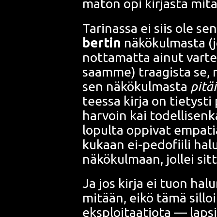
ma­ton opi kir­jas­ta mit
Tari­nas­sa ei siis ole se
ber­tin
näkö­kul­mas­ta (j
not­ta­mat­ta ainut var­te
saam­me) traa­gis­ta se, m
sen näkö­kul­mas­ta
pitäi­
tees­sa kir­ja on tie­tys­ti 
har­voin kai todel­li­sen­
lopul­ta oppi­vat empa­ti­a
kukaan ei-pedo­fii­li halua
näkö­kul­maan, jol­lei sit­t
Ja jos kir­ja ei tuon halun
mitään, eikö tämä sil­loin 
eksploi­taa­tio­ta
— lap­si