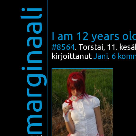
marginaali
I am 12 years ol
#8564
. Torstai, 11. ke
kirjoittanut
Jani
.
6
komm