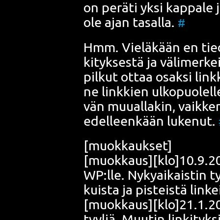
on perä­ti yksi kap­pa­le 
ole ajan tasal­la.
#
Hmm. Vie­lä­kään en tie­d
ki­tyk­ses­tä ja väli­mer­k
pil­kut ottaa osak­si li
ne link­kien ulko­puo­lel­l
vän muu­al­la­kin, vaik­ke
edel­leen­kään luke­nut.
[muok­kauk­set]
[muokkaus][klo]10.9.200
WP:lle. Nyky­ai­kais­tin tyy
kuis­ta ja pis­teis­tä li
[muokkaus][klo]21.1.200
tyy­liä. Muu­tin lin­ki­ty