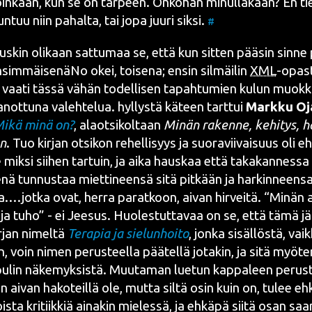
­loin­kaan, kun se on tar­peen. Onko­han minul­la­kaan? En t
tun­tuu niin pahal­ta, tai jopa juu­ri sik­si.
#
tus­kin oli­kaan sat­tu­maa se, että kun sit­ten pää­sin sin­ne 
sim­mäi­se­nä­No okei, toi­se­na; ensin sil­mäi­lin
XML
-opas­
i vaa­ti täs­sä vähän todel­li­sen tapah­tu­mien kulun muok­k
not­tu­na valeh­te­lua. hyl­lys­tä käteen tart­tui
Mark­ku Oj
ikä minä on?
, alaot­si­kol­taan
Minän raken­ne, kehi­tys, hä
en
. Tuo kir­jan otsi­kon rehel­li­syys ja suo­ra­vii­vai­suus oli eh
e mik­si sii­hen tar­tuin, ja aika haus­kaa että taka­kan­nes­sa 
nä tun­nus­taa miet­ti­neen­sä sitä pit­kään ja har­kin­neen­sa
.…jotka ovat, her­ra parat­koon, aivan hir­vei­tä. “Minän a
a tuho” - ei Jee­sus. Huo­les­tut­ta­vaa on se, että tämä jä
­jan nimel­tä
Tera­pia ja sie­lun­hoi­to
, jon­ka sisäl­lös­tä, vai
n, voin nimen perus­teel­la pää­tel­lä jota­kin, ja sitä myö­
­lin näke­myk­sis­tä. Muu­ta­man lue­tun kap­pa­leen perus­
an aivan hako­teil­lä ole, mut­ta sil­tä osin kuin on, tulee 
tois­ta kri­tiik­kiä aina­kin mie­les­sä, ja ehkä­pä sii­tä osan s