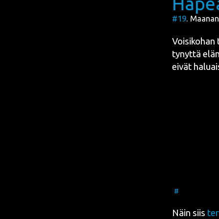
Häpeä
#19
. Maanant
Voi­si­ko­han 
ty­nyt­tä elä­
eivät haluai­s
#
Näin siis
te