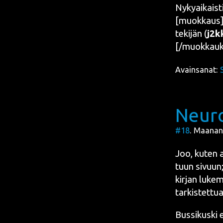
Nyky­ai­kais
[muokkaus][k
teki­jän (
j2k
[/muokkauk
Avainsanat:
Neuro
#18
. Maanant
Joo, kuten ar
tuun sivuun; k
kir­jan luke­
tar­kis­tet­tu
Bus­si­kus­ki