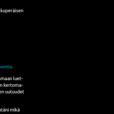
u­pe­räi­sen
enttia.
a­maan luet­
sen ker­to­ma­
­den uutuu­det
­tä­ni mikä