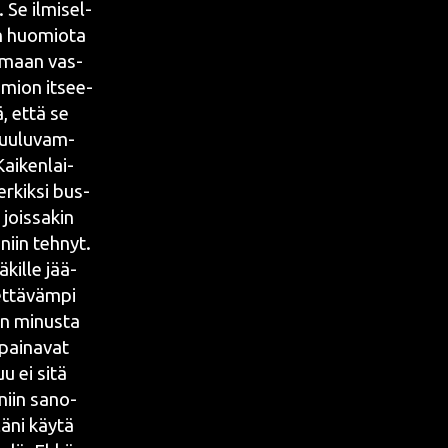
 Se ilmi­sel­
än huo­mio­ta
mi­maan vas­
o­mion itsee­
ä, että se
kuu­lu­vam­
ai­ken­lai­
r­kik­si bus­
jois­sa­kin
niin teh­nyt.
kil­le jää­
t­tä­väm­pi
kin minus­ta
 pai­na­vat
uu ei sitä
a niin sano­
lä­ni käy­tä