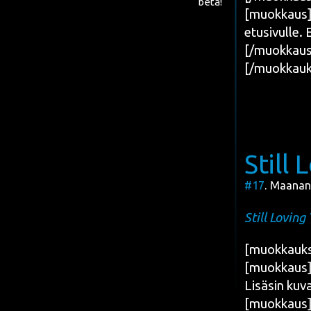
beta!
[muokkaus][
etusi­vul­le.
[/muokkaus
[/muokkauk
Still
#17
. Maanant
Still Loving
[muok­kauk­
[muokkaus][k
Lisä­sin ku
[muokkaus][k