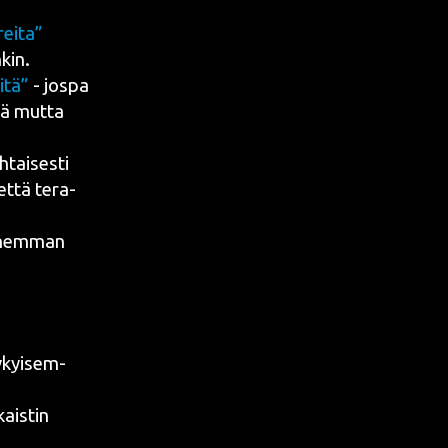
ireita”
kin.
­tä”
- jos­pa
nä mut­ta
tai­ses­ti
 että tera­
­hem­man
kyi­sem­
ais­tin