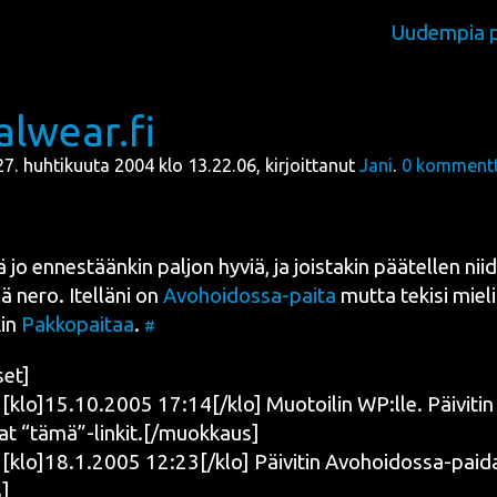
Uudempia p
lwear.fi
, 27. huhtikuuta 2004 klo 13.22.06, kirjoittanut
Jani
.
0
kommentt
 jo ennes­tään­kin pal­jon hyviä, ja jois­ta­kin pää­tel­len nii
­lä nero. Itel­lä­ni on
Avo­hoi­dos­sa-pai­ta
mut­ta teki­si mie­li 
kin
Pak­ko­pai­taa
.
#
set]
lo]15.10.2005 17:14[/klo] Muo­toi­lin WP:lle. Päi­vi­tin li
­hat “tämä”-linkit.[/muokkaus]
lo]18.1.2005 12:23[/klo] Päi­vi­tin Avo­hoi­dos­sa-pai­da
]