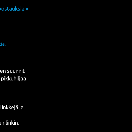
ostauksia »
ia.
­den suun­nit­
pik­ku­hil­jaa
nk­ke­jä ja
n linkin.