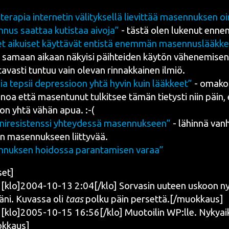
te­ra­pia inter­ne­tin väli­tyk­sel­lä lie­vit­tää masen­nuk­sen o
nus saat­taa kutis­taa aivo­ja”
- täs­tä olen luke­nut ennen
t aikui­set käyt­tä­vät entis­tä enem­män masen­nus­lääk­kei
 samaan aikaan näkyi­si päih­tei­den käy­tön vähe­ne­mi­se­
­ta­vas­ti tun­tuu vain ole­van rin­nak­kai­nen ilmiö.
ia tep­sii depres­sioon yhtä hyvin kuin lääk­keet”
- oma­koh­
noa että masen­tu­nut tul­kit­see tämän tie­tys­ti niin päin,
 on yhtä vähän apua. :-(
i­ni­re­sis­tens­si yhtey­des­sä masen­nuk­seen”
- lähin­nä van
n masen­nuk­seen liittyvää.
nuk­sen hoi­dos­sa paran­ta­mi­sen varaa”
set]
klo]2004-10-13 2:04[/klo] Sor­va­sin uuteen uskoon ny
­lä­ni. Kuvas­sa oli
taas
pol­ku päin persettä.[/muokkaus]
klo]2005-10-15 16:56[/klo] Muo­toi­lin WP:lle. Nyky­ai­k
okkaus]