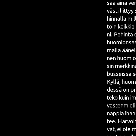
saa aina ver
väs­ti liit­ty
hin­nal­la mi
toin kaik­kia
ni. Pahin­ta 
huo­mion­saan
mal­la äänell
nen huo­mion­
sin merk­ki­na
bus­seis­sa s
Kyl­lä, huo­m
des­sä on pro
teko kuin imp
vas­ten­mie­li
nap­pia ihan 
tee. Har­voin
vat, ei ole mi