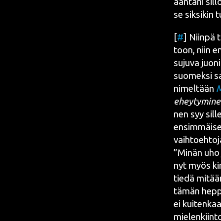
ään­tä­ni sil
se sik­si­kin 
[
#
] Niin­pä 
toon, niin en
suju­va juo­n
suo­mek­si sa
nimel­tään
M
ehey­ty­mi­n
nen syy sil­l
ensim­mäi­se­
vaihtoehtoja
Minän uho j
nyt myös kir
tie­dä mitää
tämän hep­pu
ei kui­ten­ka
mie­len­kiin­