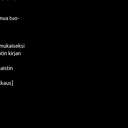
minua tuo­
mukai­sek­si
­tin kir­jan
is­tin
kkaus]