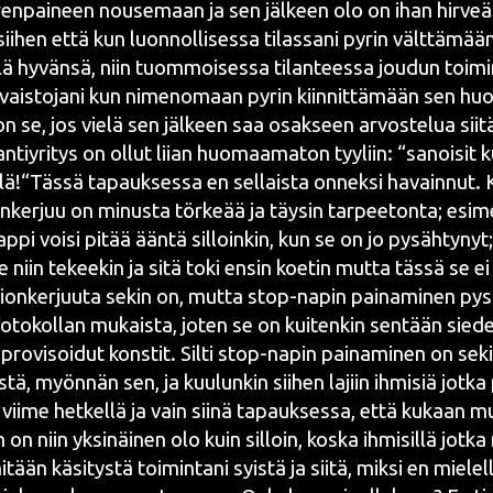
en­pai­neen nouse­maan ja sen jäl­keen olo on ihan hir­veä.
y sii­hen että kun luon­nol­li­ses­sa tilas­sa­ni pyrin vält­tä­mä
l­lä hyvän­sä, niin tuom­moi­ses­sa tilan­tees­sa jou­dun toi­
 vais­to­ja­ni kun nime­no­maan pyrin kiin­nit­tä­mään sen hu
on se, jos vie­lä sen jäl­keen saa osak­seen arvos­te­lua sii­t
­tiy­ri­tys on ollut lii­an huo­maa­ma­ton tyy­liin: “sanoi­sit 
ä!“Tässä tapauk­ses­sa en sel­lais­ta onnek­si havain­nut. K
ker­juu on minus­ta tör­ke­ää ja täy­sin tar­pee­ton­ta; esi­me
p­pi voi­si pitää ään­tä sil­loin­kin, kun se on jo pysäh­ty­nyt; 
e niin tekee­kin ja sitä toki ensin koe­tin mut­ta täs­sä se ei 
ion­ker­juu­ta sekin on, mut­ta stop-napin pai­na­mi­nen pysä­
­to­kol­lan mukais­ta, joten se on kui­ten­kin sen­tään sie­de
ro­vi­soi­dut kons­tit. Sil­ti stop-napin pai­na­mi­nen on se
s­tä, myön­nän sen, ja kuu­lun­kin sii­hen lajiin ihmi­siä jot­ka
vii­me het­kel­lä ja vain sii­nä tapauk­ses­sa, että kukaan m
 on niin yksi­näi­nen olo kuin sil­loin, kos­ka ihmi­sil­lä jot­k
tään käsi­tys­tä toi­min­ta­ni syis­tä ja sii­tä, mik­si en mie­lel­