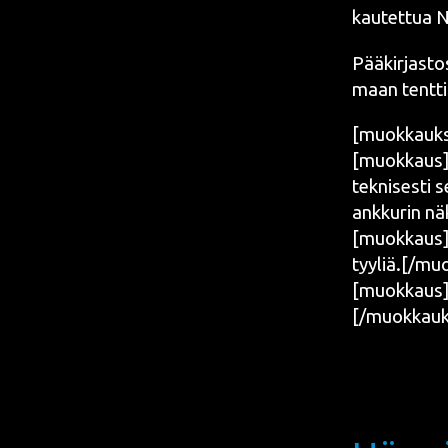
kau­tet­tua N
Pää­kir­jas­to
maan tent­ti­
[muok­kauk­
[muokkaus][k
tek­ni­ses­ti 
ank­ku­rin 
[muokkaus][k
tyyliä.[/mu
[muokkaus][
[/muokkauk