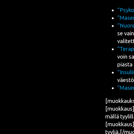
“Psy­ko­
“Masen­
“Nuo­re
se vain
vali­tet
“Tera­p
voin sa
pias­ta
“Insu­li
väes­tö
“Masen­
[muok­kauk­
[muokkaus][
mäl­lä tyy­lil
[muokkaus][
tyyliä.[/mu