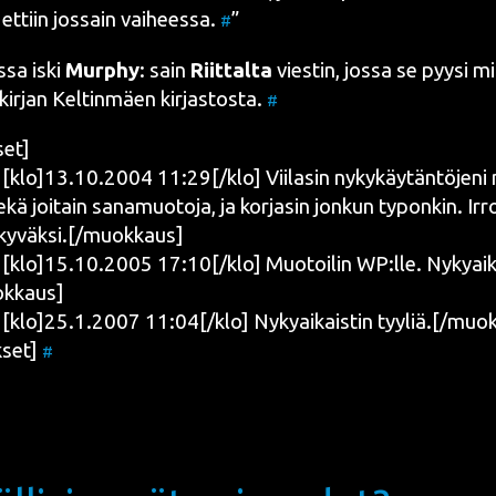
et­tiin jos­sain vai­hees­sa.
#
s­sa iski
Murp­hy
: sain
Riit­tal­ta
vies­tin, jos­sa se pyy­si 
kir­jan Kel­tin­mäen kir­jas­tos­ta.
#
set]
lo]13.10.2004 11:29[/klo] Vii­la­sin nyky­käy­tän­tö­je­ni 
sekä joi­tain sana­muo­to­ja, ja kor­ja­sin jon­kun typon­kin. Irro
näkyväksi.[/muokkaus]
lo]15.10.2005 17:10[/klo] Muo­toi­lin WP:lle. Nyky­ai­ka
okkaus]
klo]25.1.2007 11:04[/klo] Nyky­ai­kais­tin tyyliä.[/muo
set]
#