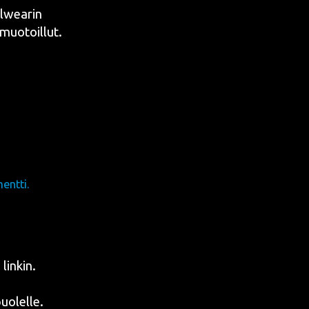
lwea­rin
n muotoillut.
entti.
in­kin.
o­lel­le.