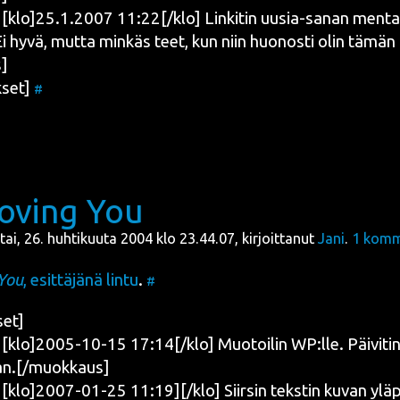
klo]25.1.2007 11:22[/klo] Lin­ki­tin uusia-sanan men­ta
 Ei hyvä, mut­ta min­käs teet, kun niin huo­nos­ti olin tämä
]
set]
#
 Loving You
ai, 26. huhtikuuta 2004 klo 23.44.07, kirjoittanut
Jani
.
1
komm
 You
, esit­tä­jä­nä lin­tu
.
#
set]
lo]2005-10-15 17:14[/klo] Muo­toi­lin WP:lle. Päi­vi­tin l
van.[/muokkaus]
lo]2007-01-25 11:19][/klo] Siir­sin teks­tin kuvan ylä­pu