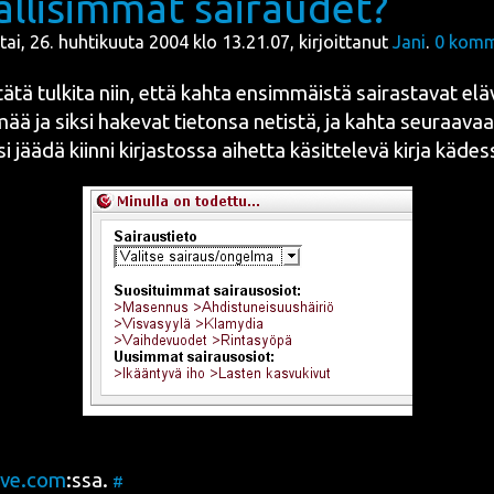
llisimmät sairaudet?
ai, 26. huhtikuuta 2004 klo 13.21.07, kirjoittanut
Jani
.
0
komm
tätä tul­ki­ta niin, että kah­ta ensim­mäis­tä sai­ras­ta­vat elä
mää ja sik­si hake­vat tie­ton­sa netis­tä, ja kah­ta seu­raa­vaa
i jää­dä kiin­ni kir­jas­tos­sa aihet­ta käsit­te­le­vä kir­ja käde
rve.com
:ssa.
#