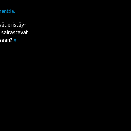
enttia.
­vät eris­täy­
 sai­ras­ta­vat
s­sään?
#