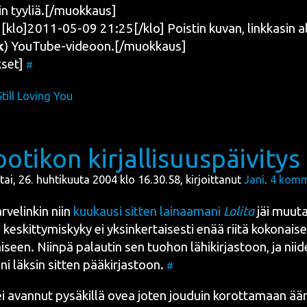
­tin tyyliä.[/muokkaus]
lo]2011-05-09 21:25[/klo] Pois­tin kuvan, link­ka­sin alk
k
) YouTube-videoon.[/muokkaus]
set]
#
Still Loving You
otikon kirjallisuuspäivitys
ai, 26. huhtikuuta 2004 klo 16.30.58, kirjoittanut
Jani
.
4
komm
ve­lin­kin niin
kuu­kausi sit­ten lai­naa­ma­ni
Loli­ta
jäi muu­t
es­kit­ty­mis­ky­ky ei yksin­ker­tai­ses­ti enää rii­tä koko­nai­
mi­seen. Niin­pä palau­tin sen tuo­hon lähi­kir­jas­toon, ja nii
a­ni läk­sin sit­ten pää­kir­jas­toon.
#
 ei avan­nut pysä­kil­lä ovea joten jou­duin korot­ta­maan ään