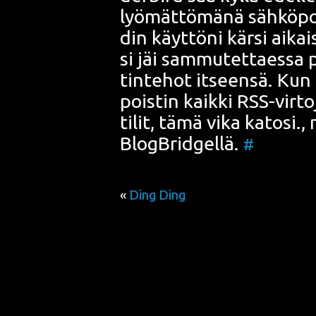
lyö­mät­tö­mä­nä säh­kö­pos
din käyt­tö­ni kär­si aika
si jäi sam­mu­tet­taes­sa
tin­te­hot itseen­sä
. Kun 
pois­tin kaik­ki RSS-vir­t
tilit, tämä vika kato­si.,
Blog­Brid­gel­lä.
#
«
Ding Ding