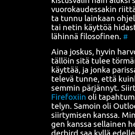
vuo­ro­kau­des­sa­kin riit­t
ta tun­nu lain­kaan ohje
tai netin käyt­töä hidas
lähin­nä filo­so­fi­nen.
#
Aina jos­kus, hyvin har­vo
täl­löin sitä tulee tör­m
käyt­tää, ja jon­ka paris
te­le­vä tun­ne, että kui
sem­min pär­jän­nyt. Siir­
Fire­foxiin
oli tapah­tu­ma
te­lyn. Samoin oli Out­lo
siir­ty­mi­sen kans­sa. Mi
gen kans­sa sel­lai­nen he
der­bird saa kyl­lä edel­l