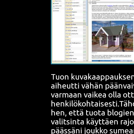
Tuon kuva­kaap­pauk­sen 
aiheut­ti vähän pään­vai­v
var­maan vai­kea olla ott
henkilökohtaisesti.Tähd
hen, että tuo­ta blo­gien 
valit­sin­ta käyt­täen raj
pääs­sä­ni jouk­ko sumean