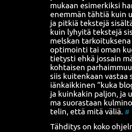
mukaan esi­mer­kik­si har­
enem­män täh­tiä kuin usea
ja pit­kiä teks­te­jä sisä
kuin lyhyi­tä teks­te­jä s
mels­kan tar­koi­tuk­se­n
opti­moin­ti tai oman kuor
tie­tys­ti ehkä jos­sain mä
koh­tai­sen par­haim­muus­
siis kui­ten­kaan vas­taa s
iän­kaik­ki­nen “kuka blo­
ja kuin­ka­kin pal­jon, ja
ma suo­ras­taan kul­mi­noi
te­lin, että mitä väliä.
#
Täh­di­tys on koko ohjel­