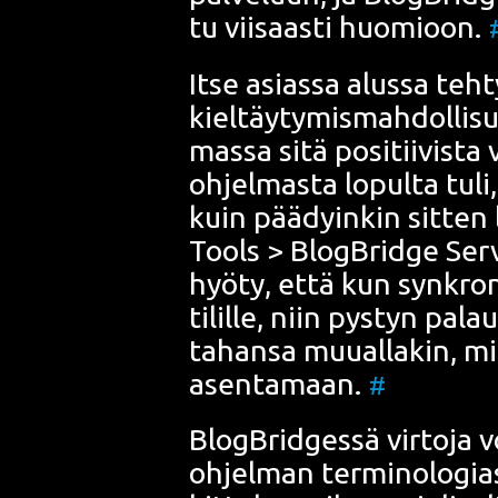
tu vii­saas­ti huo­mioon.
Itse asias­sa alus­sa teh­t
kiel­täy­ty­mis­mah­dol­li­
mas­sa sitä posi­tii­vis­ta
ohjel­mas­ta lopul­ta tuli
kuin pää­dyin­kin sit­ten
Tools > Blog­Brid­ge Ser­v
hyö­ty, että kun synk­ro­n
tilil­le, niin pys­tyn pal
tahan­sa muu­al­la­kin, m
asen­ta­maan.
#
Blog­Brid­ges­sä vir­to­ja v
ohjel­man ter­mi­no­lo­gia