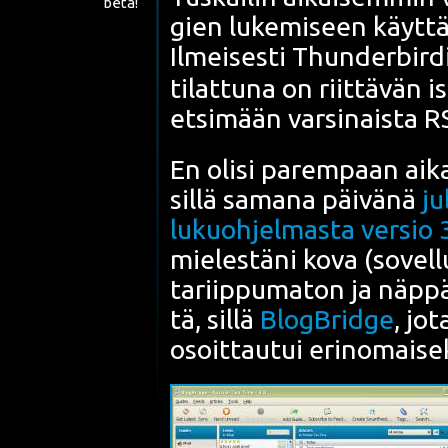
beta!
gien luke­mi­seen käyt­t
Ilmei­ses­ti Thun­der­bir­
tilat­tu­na on riit­tä­vän i
etsi­mään var­si­nais­ta R
En oli­si parem­paan aikaa
sil­lä sama­na päi­vä­nä
ju
lukuoh­jel­mas­ta ver­sio 
mie­les­tä­ni kova (sovel­
ta­riip­pu­ma­ton
ja näp­pä­
tä, sil­lä
Blog­Brid­ge
, jot
osoit­tau­tui erin­omai­sek