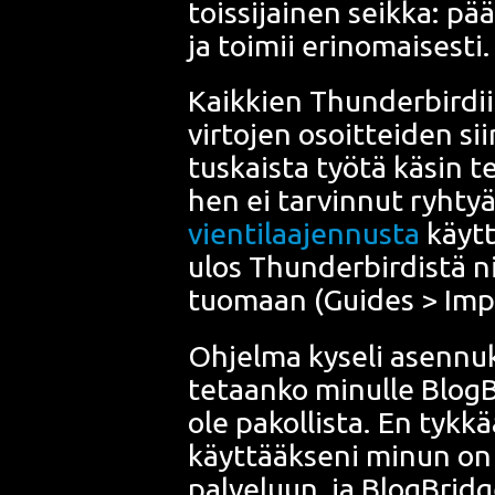
tois­si­jai­nen seik­ka: p
ja toi­mii erin­omai­ses­ti
Kaik­kien Thun­der­bir­dii
vir­to­jen osoit­tei­den sii
tus­kais­ta työ­tä käsin te
hen ei tar­vin­nut ryh­ty
vien­ti­laa­jen­nus­ta
käyt­t
ulos Thun­der­bir­dis­tä n
tuo­maan (Gui­des > Im
Ohjel­ma kyse­li asen­nu
te­taan­ko minul­le Blog­B
ole pakol­lis­ta. En tyk­k
käyt­tääk­se­ni minun on a
pal­ve­luun, ja Blog­Brid