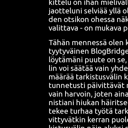
kit­te­lu on ihan mie­li­v
jaot­te­lu­ni sel­vi­ää yllä
den otsi­kon ohes­sa näk
valit­ta­va - on muka­va pi
Tähän men­nes­sä olen kyl
tyy­ty­väi­nen Blog­Brid
löy­tä­mä­ni puu­te on se, 
lin voi sää­tää vain yhdes
mää­rää tar­kis­tus­vä­lin 
tun­ne­tus­ti päi­vit­tä­vä
vain har­voin, joten aina
nis­tia­ni hiu­kan häi­rit­s
tekee tur­haa työ­tä tar­k
vit­ty­vät­kin ker­ran puo
kis­tus­vä­lin näin aluk­si 