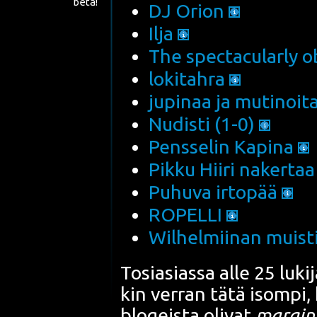
beta!
DJ Orion
Ilja
The spec­tacu­lar­ly 
loki­tah­ra
jupi­naa ja muti­noi­t
Nudis­ti (1-0)
Pens­se­lin Kapi­na
Pik­ku Hii­ri naker­ta
Puhu­va irto­pää
ROPELLI
Wil­hel­mii­nan muis­t
Tosia­sias­sa alle 25 luki
kin ver­ran tätä isom­pi,
blo­geis­ta oli­vat
mar­gi­n