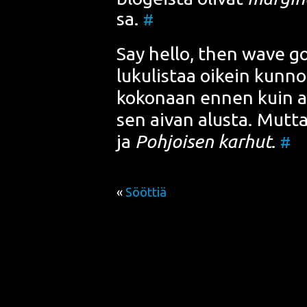
sa.
#
Say hel­lo, then wave go
luku­lis­taa oikein kun­no
koko­naan ennen kuin al
sen aivan alus­ta. Mut­t
ja
Poh­joi­sen kar­hut
.
#
«
Sööttiä