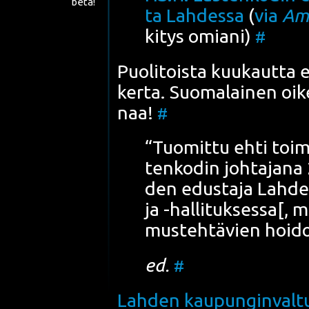
beta!
ta Lah­des­sa
(
via
Amp
ki­tys omia­ni)
#
Puo­li­tois­ta kuu­kaut­ta 
ker­ta. Suo­ma­lai­nen oik
naa!
#
“Tuo­mit­tu ehti toi
ten­ko­din joh­ta­ja­n
den edus­ta­ja Lah­den
ja -hal­li­tuk­ses­sa[, 
mus­teh­tä­vien hoi­do
ed.
#
Lah­den kau­pun­gin­val­t