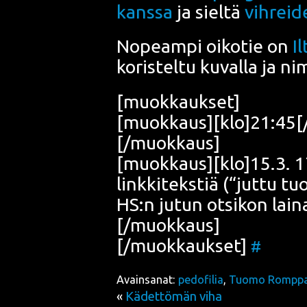
kans­sa
ja siel­tä
vih­rei­
Nopeam­pi oiko­tie on
I
koris­tel­tu kuval­la ja ni
[muok­kauk­set]
[muokkaus][klo]21:45[/kl
[/muokkaus]
[muokkaus][klo]15.3. 17:0
link­ki­teks­tiä (“jut­tu t
HS:n jutun otsi­kon lai
[/muokkaus]
[/muokkaukset]
#
Avainsanat:
pedofilia
,
Tuomo Rompp
«
Kädettömän viha