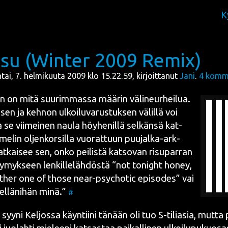
K
su (Winter 2009 Remix)
ntai, 7. helmikuuta 2009 klo 15.22.59, kirjoittanut
Jani
.
4
komme
n on mitä suu­rim­mas­sa mää­rin väli­neur­hei­lua.
­sen ja keh­non ulkoi­lu­va­rus­tuk­sen välil­lä voi
a se vii­mei­nen nau­la höy­he­nil­lä sel­kän­sä kat­
e­lin oljen­kor­sil­la vuo­rat­tuun puu­jal­ka-ark­
t­kai­see sen, onko pei­lis­tä kat­so­van risu­par­ran
y­myk­seen len­kil­le­läh­dös­tä “not tonight honey,
t­her one of tho­se near-psyc­ho­tic epi­so­des” vai
lel­lä­ni­hän minä.”
#
n syy­ni Kel­jos­sa käyn­tii­ni tänään oli tuo
S-tilia­sia
, mut­ta 