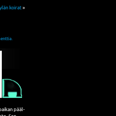
ylän koirat
»
nttia.
pai­kan pääl­