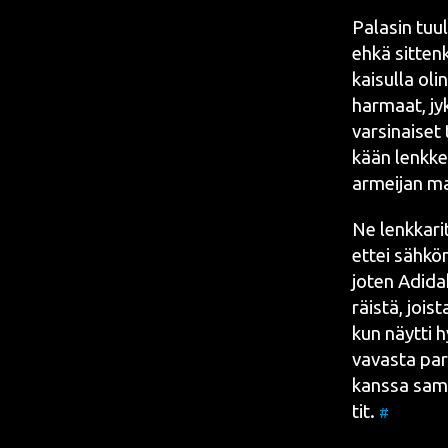
Pala­sin tuu­
ehkä sit­ten­
kai­sul­la oli
har­maat, jyk
var­si­nai­set
kään lenk­kei
armei­jan ma
Ne lenk­ka­ri
ettei säh­kön­
joten Adi­dak
räis­tä, jois­
kun näyt­ti hy
va­vas­ta par
kans­sa saman
tit.
#