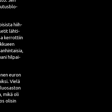
as­to. Sen
lu­tus­blo­
­sis­ta hiih­
etit läh­ti­
a ker­rot­tiin
uk­ku­een
n­hin­tai­sia,
a­ni hil­pai­
me­nen euron
k­si. Vie­lä
i­luo­sas­ton
na, mikä oli
jos oli­sin