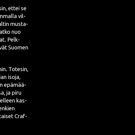
sin, ettei se
­mal­la vil­
al­tin mus­ta­
vat­ko nuo
­vat. Pelk­
 eivät Suo­men
min. Tote­sin,
­an iso­ja,
tain epä­mää­
sa, ja piru
edel­leen kas­
en­kien
tai­set Craf­