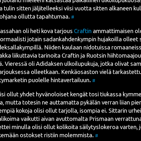
 juo­lah­ti mie­lee­ni kat­sas­taa pai­kal­li­nen ulkoi­lu­pu­kuo­s
tulin sit­ten jäl­ji­tel­leek­si
vii­si vuot­ta sit­ten alka­neen ku
h­ja­na ollut­ta tapah­tu­maa.
#
mas­sa­han oli heti kova tar­jous
Craf­tin
ammat­ti­mai­sen oloi
nor­maa­lis­ti jotain sadan­kah­den­kym­pin huja­koil­la olleet s
ek­sal­la­kym­pil­lä. Nii­den kau­laan nido­tuis­sa romaa­neis­s
ak­ka lii­kut­ta­via tari­noi­ta Craf­tin ja Ruot­sin hiih­to­maa­jo
. Vie­res­sä oli Adi­dak­sen ulkoi­lu­pu­ku­ja, jot­ka oli­vat sama
ar­jouk­ses­sa olleet­kaan. Ken­kä­osas­ton vie­lä tar­kas­tet­tu
ty­mar­ke­tin puo­lel­le hin­ta­ver­tai­luun.
#
li­si ollut yhdet hyvä­no­loi­set ken­gät tosi tiu­kas­sa kym­
a, mut­ta tote­sin ne aut­ta­mat­ta pykä­län ver­ran lii­an pie­ni
em­piä koko­ja oli­si ollut tar­jol­la, isom­pia ei. Sit­ta­rin urhe
va­li­koi­ma vai­kut­ti aivan avut­to­mal­ta Pris­maan ver­rat­tu­
ettei minul­la oli­si ollut koli­koi­ta säi­ly­tys­lo­ke­roa var­ten, 
eke­mään ostok­set ris­tiin molem­mis­ta.
#