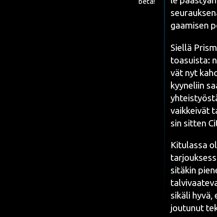
le pääs­tyä­ni
beta!
seu­rauk­se­na 
gaa­mi­sen
po
Siel­lä Pris­
toa­suis­ta: 
vät nyt kah­d
kyy­ne­liin sa
yhteis­työs­tä
vaik­kei­vät t
sin sit­ten Ci
Kitu­las­sa o
tar­jouk­ses­s
sitä­kin pie­n
tal­vi­vaa­te­
sikä­li hyvä, 
jou­tu­nut t