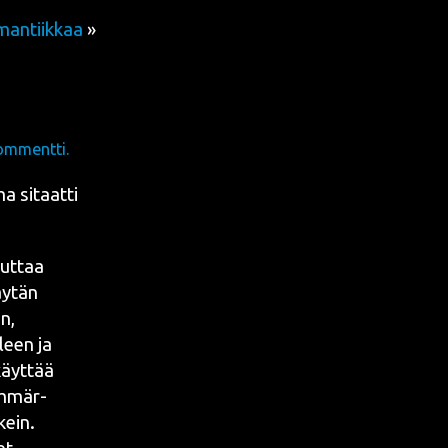
mantiikkaa
»
ommentti.
a sitaat­ti
aut­taa
äy­tän
an,
­leen ja
käyt­tää
 ymmär­
ikein.