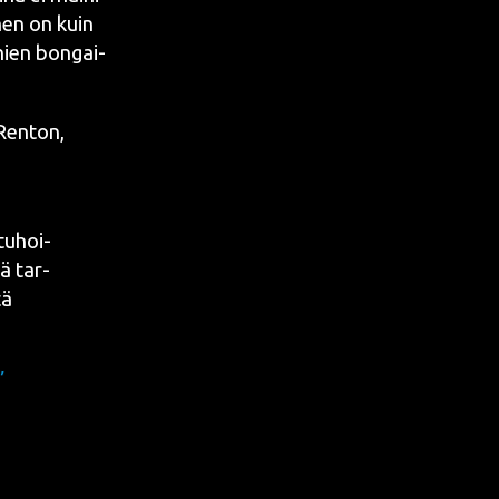
­nen on kuin
junien bon­gai­
 Ren­ton
,
­tu­hoi­
lä tar­
tä
”