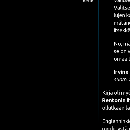
Valit­s
beta!
Valit­se
lu­jen k
mätä­ne
itsek­kä
No, mä 
se on v
omaa ti
Irvi­n
suom.
Kir­ja oli my
Ren­to­nin
ih
ollut­kaan l
Englan­nin­kie
mer­ki­tys­tä