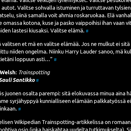
e elä­mä. Valit­se vel­ko­jen lyhen­nyk­set. Valit­se pesu­ko­ne
 autot. Valit­se soh­val­la istu­mi­nen ja tur­rut­ta­van tyl­sien
at­se­lu, sii­nä samal­la voit ahmia ros­ka­ruo­kaa. Elä van­hak
 omas­sa koto­na, kuse ja pas­ko vaip­poi­hi­si ihan vaan vi
i­den las­te­si kiusak­si. Valit­se elä­mä.
#
valit­sen et mä en valit­se elä­mää. Jos ne mul­kut ei sitä 
it­tu nii­den ongel­ma. Niin­ku Har­ry Lau­der sanoo, mä kul
e­tä­ni lop­puun asti…”
#
e Welsh
:
Trains­pot­ting
Sau­li San­tik­ko
#
ös juo­nen osal­ta parem­pi: sitä elo­ku­vas­sa minua aina häi
me syr­jä­hyp­pyä kun­nial­li­seen elä­mään palk­ka­työs­sä ei
ain­kaan.
#
­li­sen Wiki­pe­dian Trains­pot­ting-artik­ke­lis­sa
on
romaa­n
 poh­ti­va osio
(joka hais­kah­taa
uudel­ta tut­ki­muk­sel­ta
). S