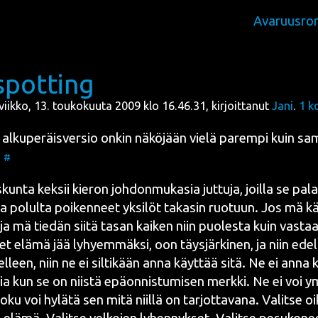
Avaruusro
spotting
iviikko, 13. toukokuuta 2009 klo 16.46.31, kirjoittanut
Jani
.
1
k
alku­pe­räis­ver­sio onkin näkö­jään vie­lä parem­pi kuin
sam
.
#
kun­ta kek­sii kie­ron joh­don­mu­ka­sia jut­tu­ja, joil­la se pal
­ta polul­ta poi­ken­neet yksi­löt taka­sin ruo­tuun. Jos mä k
a mä tie­dän sii­tä tasan kai­ken niin puo­les­ta kuin vas­ta
et elä­mä jää lyhyem­mäk­si, oon täys­jär­ki­nen, ja niin edel
el­leen, niin ne ei sil­ti­kään anna käyt­tää sitä. Ne ei anna 
nia kun se on niis­tä epä­on­nis­tu­mi­sen merk­ki. Ne ei voi
oku voi hylä­tä sen mitä niil­lä on tar­jot­ta­va­na. Valit­se o