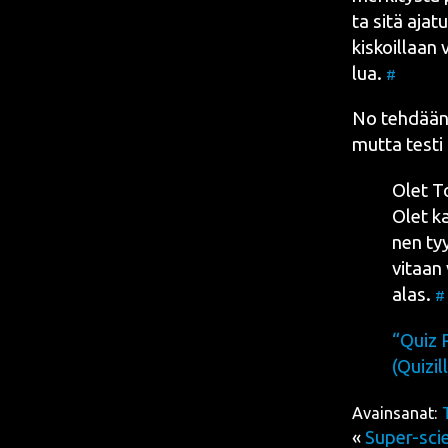
ta sitä aja­t
kis­koil­laan 
lua.
#
No teh­dään­p
mut­ta tes­ti
Olet T
Olet kav
nen tyyp
vi­taan 
alas.
#
“Quiz R
(
Quizil­
Avainsanat:
«
Super-sci