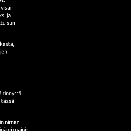
et.
 visai­
­si ja
t­tu sun
kes­tä,
­jen
­rin­nyt­tä
 täs­sä
in nimen
ii­nä ei mai­ni­