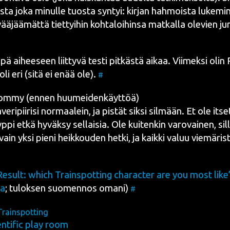
us­ta joka minul­le tuos­ta syn­tyi: kir­jan hah­mois­ta luke­mi
vää­jää­mät­tä tiet­tyi­hin koh­ta­loi­hin­sa mat­kal­la ole­vien 
ä aihee­seen liit­ty­vä tes­ti pit­käs­tä aikaa.
Vii­mek­si olin
 oli eri (sitä ei enää ole).
#
om­my (ennen huumeidenkäyttöä)
e­ri­pii­ri­si nor­maa­lein, ja pis­tät sik­si sil­mään. Et ole itse
­pi etkä hyväk­sy sel­lai­sia. Ole kui­ten­kin varo­vai­nen, sil­
vain yksi pie­ni heik­kou­den het­ki, ja kaik­ki valuu vie­mä­ris­
esult: which Trains­pot­ting cha­rac­ter are you most like
la
; tulok­sen suo­men­nos oma­ni)
#
Trainspotting
entific play room