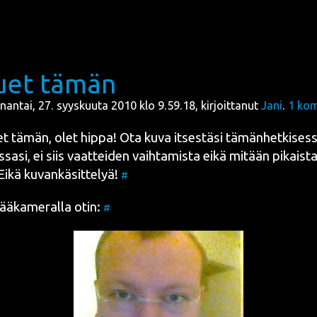
uet tämän
nantai, 27. syyskuuta 2010 klo 9.59.18, kirjoittanut
Jani
.
1
kom
t tämän, olet hip­pa! Ota kuva itses­tä­si tämän­het­ki­ses­
­sa­si, ei siis vaat­tei­den vaih­ta­mis­ta eikä mitään pikais­
Eikä kuvan­kä­sit­te­lyä!
#
ä­ka­me­ral­la otin:
#