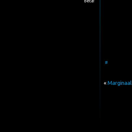
beta!
#
«
Marginaal