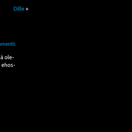
Dille
»
mentti.
sä ole­
ta ehos­