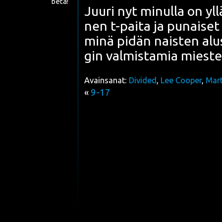
beta!
Juu­ri nyt minul­la on yll
nen t-pai­ta ja punai­se
minä pidän nais­ten alus
gin val­mis­ta­mia mies­t
Avainsanat:
Divided
,
Lee Cooper
,
Mart
«
9-17