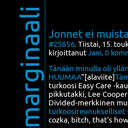
marginaali
Jonnet ei muist
#25856
. Tiistai, 15. t
kirjoittanut
Jani
.
0
komm
Tänään minul­la oli yllä­
HUUMAA
”[ala­vii­te]
Täm
tur­koo­si Easy Care -kau­l
pik­ku­tak­ki,
Lee Coo­per
Divi­ded-merk­ki­nen mu
tur­koo­si­reu­nuk­sel­li­set
coz­ka, bitch, that’s how 