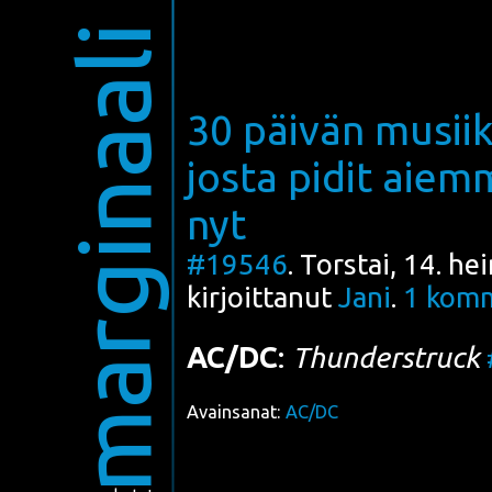
marginaali
30 päivän musiik
josta pidit aiem
nyt
#19546
. Torstai, 14. h
kirjoittanut
Jani
.
1
komm
AC/DC
:
Thun­der­struck
Avainsanat:
AC/DC