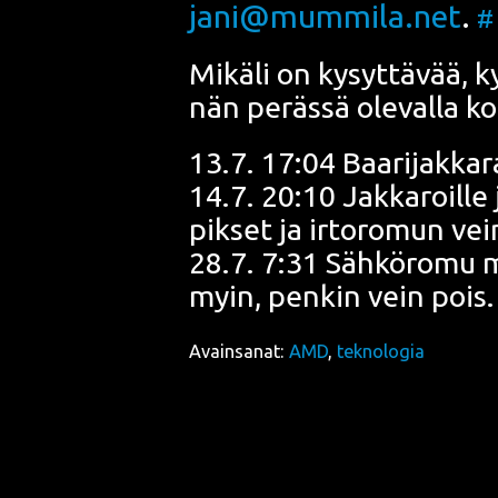
jani@mummila.net
.
#
Mikä­li on kysyt­tä­vää,
nän peräs­sä ole­val­la ko
13.7. 17:04 Baa­ri­jak­ka­
14.7. 20:10 Jak­ka­roil­le j
pik­set ja irto­ro­mun ve
28.7. 7:31 Säh­kö­ro­mu m
myin, pen­kin vein pois
Avainsanat:
AMD
,
teknologia