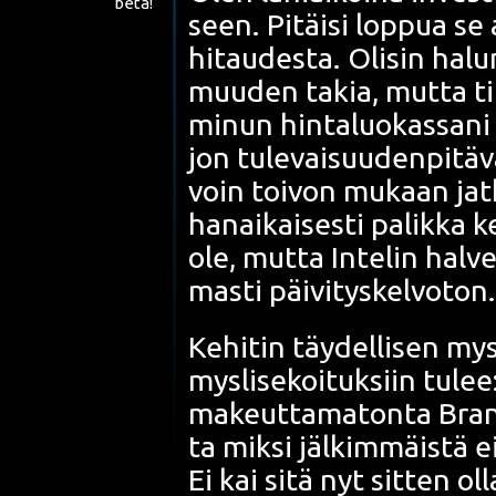
beta!
seen. Pitäi­si lop­pua se 
hitau­des­ta. Oli­sin hal
muu­den takia, mut­ta tila
minun hin­ta­luo­kas­sa­ni
jon tule­vai­suu­den­pi­tä­
voin toi­von mukaan jat­k
han­ai­kai­ses­ti palik­ka k
ole, mut­ta Inte­lin hal­vem
mas­ti päi­vi­tys­kel­vo­ton
Kehi­tin täy­del­li­sen mys­
mys­li­se­koi­tuk­siin tule
makeut­ta­ma­ton­ta Bran
ta mik­si jäl­kim­mäis­tä ei
Ei kai sitä nyt sit­ten ol