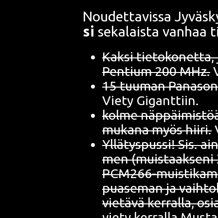
Nou­det­ta­vis­sa Jyväs­k
si
seka­lais­ta van­haa ti
Kak­si tie­to­ko­net­ta
Pen­tium 200 MHz.
V
15 tuu­man Pana­so­ni
Vie­ty Giganttiin.
kol­me näp­päi­mis­töä,
muka­na myös hii­ri.
Yllä­tys­pus­si! Sis. a
men (muis­taak­se­ni
PCM266-muis­ti­kam
pua­se­man ja vaih­to­
vie­tä­vä ker­ral­la, os
vie­ty ker­ral­la Mus