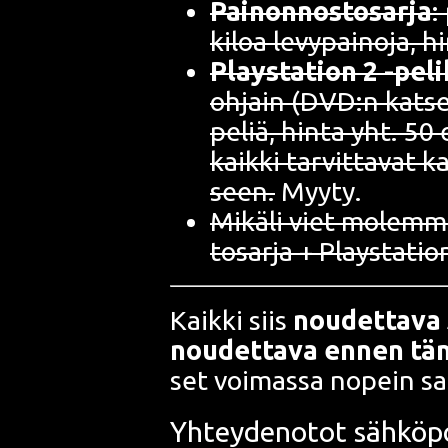
Pai­non­nos­to­sar­ja
:
kiloa levy­pai­no­ja, h
Plays­ta­tion 2 -peli­
ohjain (DVD:n kat­se­l
peliä, hin­ta yht. 50
kaik­ki tar­vit­ta­vat 
seen.
Myyty.
Mikä­li viet molem­ma
to­sar­ja + Plays­ta­ti
Kaik­ki siis
nou­det­ta­va
nou­det­ta­va ennen tä
set voi­mas­sa nopein saa
Yhtey­de­no­tot säh­kö­po