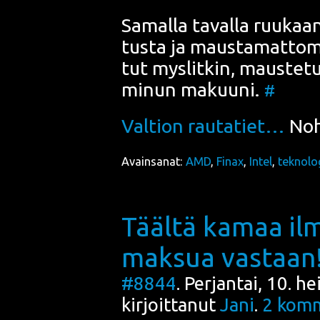
Samal­la taval­la ruu­kaan
tus­ta ja maus­ta­mat­to
tut mys­lit­kin, maus­te­tu
minun makuu­ni.
#
Val­tion rau­ta­tiet…
Noh
Avainsanat:
AMD
,
Finax
,
Intel
,
teknolo
Täältä kamaa ilm
maksua vastaan
#8844
. Perjantai, 10. 
kirjoittanut
Jani
.
2
komm