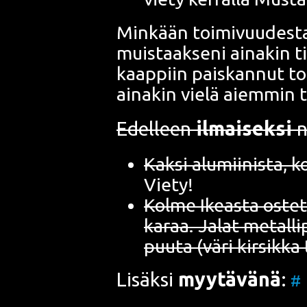
Min­kään toi­mi­vuu­des­t
muis­taak­se­ni aina­kin t
kaap­piin pais­kan­nut toi
aina­kin vie­lä aiem­min
Edel­leen
ilmai­sek­si
no
Kak­si alu­mii­nis­ta, 
Viety!
Kol­me Ikeas­ta ostet­
ka­raa. Jalat metal­li­
puu­ta (väri kir­sik­ka
Lisäk­si
myy­tä­vä­nä
:
#