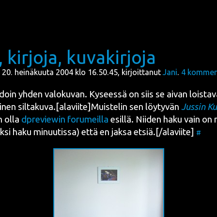
 kirjoja, kuvakirjoja
i, 20. heinäkuuta 2004 klo 16.50.45, kirjoittanut
Jani
.
4
komment
h­doin yhden valo­ku­van. Kysees­sä on siis se aivan lois­ta­
li­nen siltakuva.[alaviite]Muistelin sen löy­ty­vän
Jus­sin Ku
in olla
dpre­viewin foru­meil­la
esil­lä. Nii­den haku vain on n
(yksi haku minuu­tis­sa) että en jak­sa etsiä.[/alaviite]
#