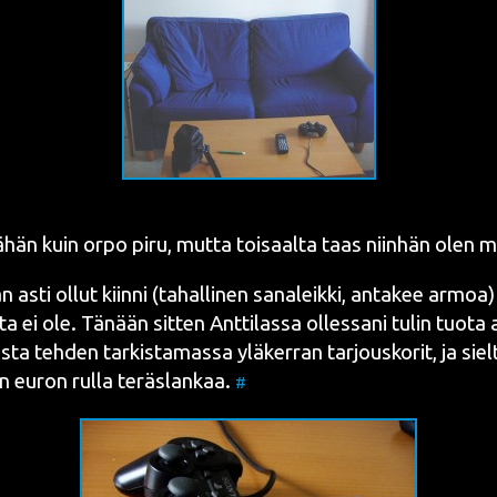
än kuin orpo piru, mut­ta toi­saal­ta taas niin­hän olen m
asti ollut kiin­ni (tahal­li­nen sana­leik­ki, anta­kee armoa)
s­ta ei ole. Tänään sit­ten Ant­ti­las­sa olles­sa­ni tulin tuo­ta aj
­ta teh­den tar­kis­ta­mas­sa ylä­ker­ran tar­jous­ko­rit, ja siel­
kin euron rul­la teräs­lan­kaa.
#