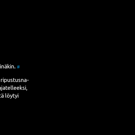
inä­kin.
#
 ripus­tus­na­
a­tel­leek­si,
tä löy­tyi