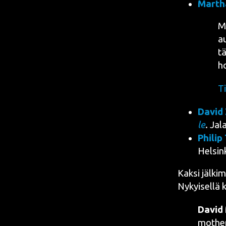
Mart­h
Ma
au
tä
h
Ti
David 
le
.
Jala
Phi­lip
Hel­sin
Kak­si jäl­kim
Nykyi­sel­lä k
David 
mot­her