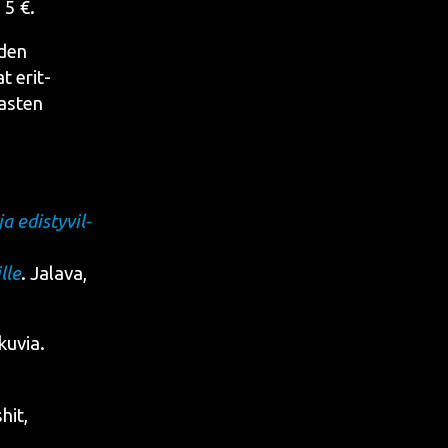
 5 €.
­den
at erit­
as­ten
a edis­ty­vil­
l­le
.
Jala­va
,
ku­via.
hit,