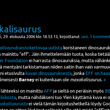
alisaurus
ai, 29. elokuuta 2006 klo 18.53.13, kirjoittanut
Jani
.
3
kommentt
li­sau­ruk­ses­ta
ker­to­vaa uutis­ta
koris­ta­neen din­osau­ru
n mai­nit­tu “eff”. Jäin ihmet­te­le­mään tuo­ta, kos­ka tie­tää
ier Foun­da­tion
ei har­ras­ta din­osau­ruk­sia, mut­ta vähän­
ä men­tyä­ni tar­kis­ta­maan nii­den sai­tin ihan vain var­muu
­ni etusi­vul­ta
kuvan din­osau­ruk­ses­ta
, jon­ka
EFF on haas­
Ilmei­ses­ti
Bar­ney
ei kui­ten­kaan ole
maxa­ka­li­sau­rus
.
#
 läh­teek­si on mai­nit­tu
AFP
ja siel­tä on peräi­sin myös
BB
lis­kos­ta
, mut­ta näh­däk­se­ni tuo Ylen käyt­tä­mä kuva ei ol
­ka­li­sau­rus­ta
ei vie­lä tämän kir­joi­tus­het­kel­lä löy­dy Go