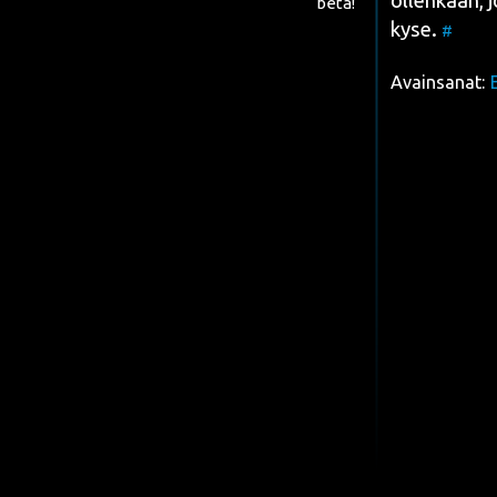
ollen­kaan, j
beta!
kyse.
#
Avainsanat: