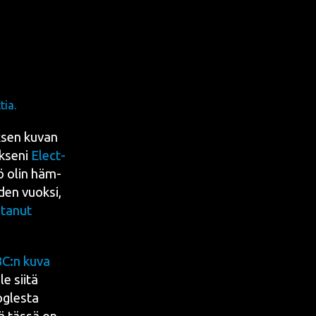
ia.
k­sen kuvan
k­se­ni
Elect­
kö olin häm­
­den vuok­si,
ta­nut
C:n kuva
e sii­tä
ogles­ta