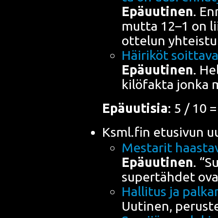
Epä­uu­ti­nen
. Enn
mut­ta 12–1 on lii­
otte­lun yhteist
Häi­ri­köt soit­ta­
Epä­uu­ti­nen
. Hel
ki­lö­fak­ta jon­ka
Epä­uu­ti­sia
: 5 / 10 
Ksml.fin etusi­vun uu
Mes­ta­rit haas­ta
Epä­uu­ti­nen
. “S
super­täh­det ov
Hal­li­tus ja pal­
Uuti­nen, perus­t