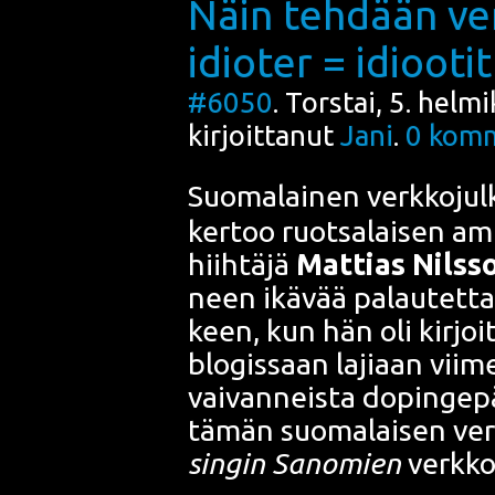
Näin tehdään ve
idioter = idiootit
#6050
. Torstai, 5. hel
kirjoittanut
Jani
.
0
komm
Suo­ma­lai­nen verk­ko­jul­
ker­too ruot­sa­lai­sen a
hiih­tä­jä
Mat­tias Nils­s
neen ikä­vää palau­tet­ta
keen, kun hän oli kir­joit
blo­gis­saan laji­aan vii­m
vai­van­neis­ta dopin­ge­p
tämän suo­ma­lai­sen verk
sin­gin Sano­mien
verk­ko­