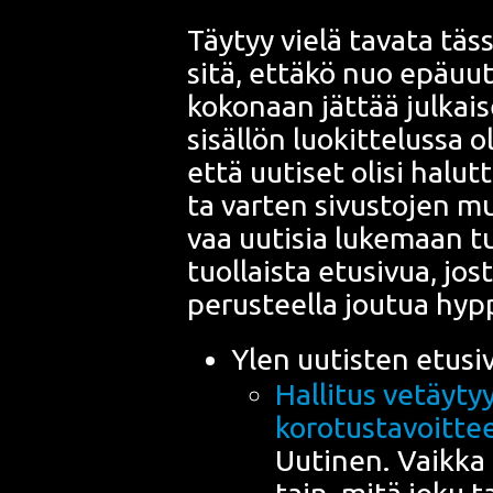
Täy­tyy vie­lä tava­ta tä
sitä, että­kö nuo epä­uu­ti
koko­naan jät­tää jul­kai­
sisäl­lön luo­kit­te­lus­sa 
että uuti­set oli­si halut
ta var­ten sivus­to­jen mu
vaa uuti­sia luke­maan tu
tuol­lais­ta etusi­vua, jos
perus­teel­la jou­tua hyp
Ylen uutis­ten etusi­
Hal­li­tus vetäy­ty
korotustavoitte
Uuti­nen. Vaik­ka