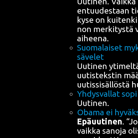
Uuti­nen. Vaik­ka p
entuu­des­taan tie­
kyse on kui­ten­kin
non mer­ki­tys­tä 
aiheena.
Suo­ma­lai­set myk
sävelet
Uuti­nen yti­mel­tä
uutis­teks­tin mä
uutis­si­säl­lös­tä
Yhdys­val­lat sop
Uutinen.
Oba­ma ei hyväk­sy
Epä­uu­ti­nen
. “J
vaik­ka sano­ja oli