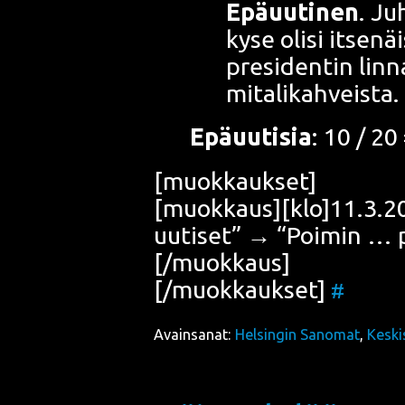
Epä­uu­ti­nen
. Ju
kyse oli­si itse­näi
pre­si­den­tin lin­n
mitalikahveista.
Epä­uu­ti­sia
: 10 / 20
[muok­kauk­set]
[muokkaus][klo]11.3.20
uuti­set” → “Poi­min … 
[/muokkaus]
[/muokkaukset]
#
Avainsanat:
Helsingin Sanomat
,
Keski