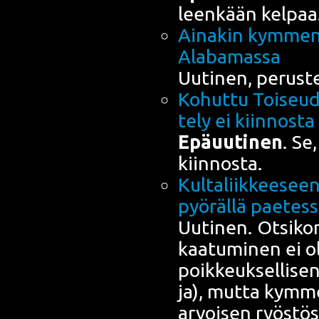
leen­kään kelpaa
Aina­kin kym­me­n
Alabamassa
Uuti­nen, perus­t
Kohut­tu Toi­seu­d
te­ly ei kiin­nos­
Epä­uu­ti­nen
. Se,
kiinnosta.
Kul­ta­liik­kee­see
pyö­räl­lä paetes
Uuti­nen. Otsi­kon
kaa­tu­mi­nen ei ol
poik­keuk­sel­li­sen
ja), mut­ta kym­m
arvoi­sen ryös­tö­