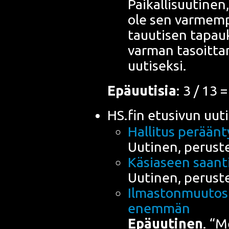
Pai­kal­li­suu­ti­ne
ole sen var­mem­p
ta­uu­ti­sen tapau
var­man tasoit­ta­
uutiseksi.
Epä­uu­ti­sia
: 3 / 13 
HS.fin etusi­vun uuti
Hal­li­tus perään­
Uuti­nen, perus­t
Käsia­seen saan­t
Uuti­nen, perus­t
Ilmas­ton­muu­tos
enemmän
Epä­uu­ti­nen
. “Me