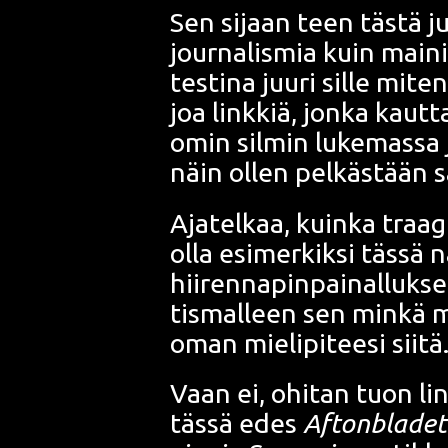
Sen sijaan teen täs­tä ju
jour­na­lis­mia kuin mai­nit
tes­ti­na juu­ri sil­le mite
joa link­kiä, jon­ka kaut­t
omin sil­min luke­mas­sa 
näin ollen pel­käs­tään san
Aja­tel­kaa, kuin­ka traa­g
olla esi­mer­kik­si täs­sä 
hii­ren­na­pin­pai­nal­luk­
tis­mal­leen sen min­kä 
oman mie­li­pi­tee­si sii­tä
Vaan ei, ohi­tan tuon lin­
täs­sä edes
Aftonbla­det