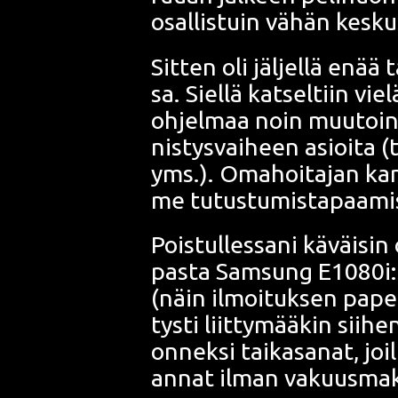
osal­lis­tuin vähän kes­ku
Sit­ten oli jäl­jel­lä enä
sa. Siel­lä kat­sel­tiin vi
ohjel­maa noin muu­toin­k
nis­tys­vai­heen asioi­ta
yms.). Oma­hoi­ta­jan kans­
me tutus­tu­mis­ta­paa­mi
Pois­tul­les­sa­ni käväi­s
pas­ta
Sam­sung E1080i
(näin ilmoi­tuk­sen pape­
tys­ti liit­ty­mää­kin sii­h
onnek­si tai­ka­sa­nat, joil­
annat ilman vakuus­mak