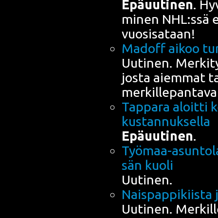
Epä­uu­ti­nen
. Hy
mi­nen NHL:ssä ei
vuosisataan!
Madoff aikoo tun
Uuti­nen. Mer­ki­ty
jos­ta aiem­mat t
merkillepantava
Tap­pa­ra aloit­ti
kustannuksella
Epä­uu­ti­nen
.
Työ­maa-asun­to­la
sän kuoli
Uutinen.
Nais­pap­pi­kiis­ta 
Uuti­nen. Mer­kil­