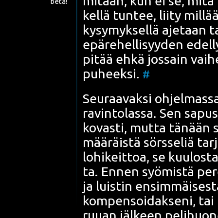
mitään, kun ei se, mitä tod
beta!
kel­lä tun­tee, lii­ty mil­l
kysy­myk­sel­lä aje­taan 
epä­re­hel­li­syy­den edel
pitää ehkä jos­sain vai­h
puheek­si.
#
Seu­raa­vak­si ohjel­mas­
ra­vin­to­las­sa. Sen sapu
kovas­ti, mut­ta tänään si
mää­räis­tä sörs­se­liä tar­
lohi­keit­toa, se kuu­los­
ta. Ennen syö­mis­tä per
ja luis­tin ensim­mäi­ses­t
kom­pen­soi­dak­se­ni, tai
ruu­an jäl­keen peli­huo­