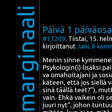
marginaali
Päivä 1 päiväosa
#17209
. Tiistai, 15. h
kirjoittanut
Jani
.
0
komm
Menin sin­ne kym­me­nek­
Psykologin(i) lisäk­si pai­k
va oma­hoi­ta­ja­ni ja sosi­
kä­teen, että jos siel­lä 
sinä tääl­lä teet?”), mut­
vain. Ehkä vai­kein oli s
juu­ri nyt”, johon tun­tuu