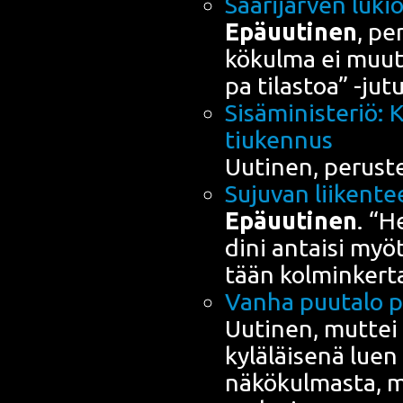
Saa­ri­jär­ven luki
Epä­uu­ti­nen
, per
kö­kul­ma ei muu­
pa tilas­toa” -jut
Sisä­mi­nis­te­riö:
tiukennus
Uuti­nen, perus­t
Suju­van lii­ken­t
Epä­uu­ti­nen
. “H
di­ni antai­si my
tään kol­min­ker­t
Van­ha puu­ta­lo
Uuti­nen, mut­tei t
ky­lä­läi­se­nä luen
näkö­kul­mas­ta, 