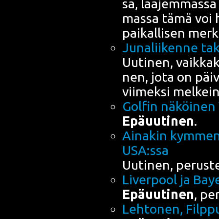
sa, laa­jem­mas­sa 
mas­sa tämä voi hy
pai­kal­li­sen mer­k
Juna­lii­ken­ne ta
Uuti­nen, vaik­ka
nen, jota on päi­vi
vii­mek­si mel­kein
Gol­fin näköi­ne
Epä­uu­ti­nen
.
Aina­kin kym­me­n
USA:ssa
Uuti­nen, perus­t
Liver­pool ja Baye
Epä­uu­ti­nen
, pe
Leh­to­nen, Filp­p