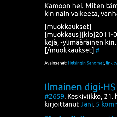
Kamoon hei. Miten täm
kin näin vai­kee­ta, van
[muok­kauk­set]
[muokkaus][klo]2011-05-0
ke­jä, -yli­mää­räi­nen kin.
[/muokkaukset]
#
Avainsanat:
Helsingin Sanomat
,
linkit
Ilmainen digi-HS
#2659
. Keskiviikko, 21
kirjoittanut
Jani
.
5
komm