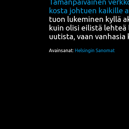
Tämän­päi­väi­nen verk­k
kos­ta joh­tuen kai­kil­le 
tuon luke­mi­nen kyl­lä akti
kuin oli­si eilis­tä leh­t
uutis­ta, vaan van­ha­sia 
Avainsanat:
Helsingin Sanomat