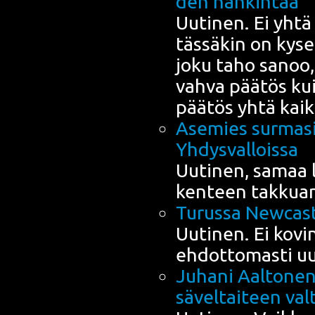
den hankintaa
Uuti­nen. Ei yhtä v
täs­sä­kin on kyse
joku taho sanoo,
vah­va pää­tös kui
pää­tös yhtä kaik
Ase­mies sur­ma­s
Yhdysvalloissa
Uuti­nen, samaa lu
ken­teen tak­kua­
Turus­sa Newcast­
Uuti­nen. Ei kovin
ehdot­to­mas­ti uu
Juha­ni Aal­to­nen 
sävel­tai­teen va