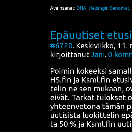
Avainsanat:
DNA
,
Helsingin Sanomat
,
Epäuutiset etusi
#6720
. Keskiviikko, 11
kirjoittanut
Jani
.
0
komm
Poi­min kokeek­si samal­l
HS.fin ja Ksml.fin etusi­vu
te­lin ne sen mukaan, ova
eivät. Tar­kat tulok­set 
yhteen­ve­to­na tämän po
uuti­sis­ta luo­kit­te­lin ep
ta 50 % ja Ksml.fin uuti