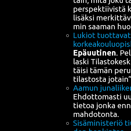
tain, mitä joku ta
pers­pek­tii­vis­tä
lisäk­si mer­kit­t
min saa­man huo­
Lukiot tuot­ta­vat 
korkeakouluopisk
Epä­uu­ti­nen
. Pe
las­ki Tilas­to­kes­
täi­si tämän perus
tilas­tos­ta jotai
Aamun juna­lii­k
Ehdot­to­mas­ti uut
tie­toa jon­ka ennu
mahdotonta.
Sisä­mi­nis­te­riö t