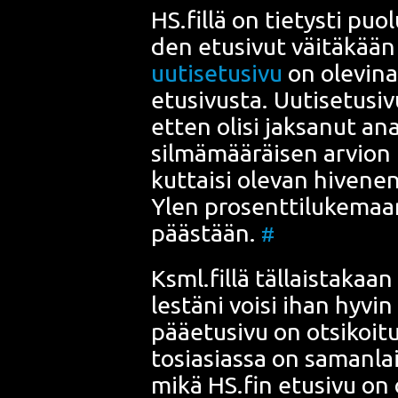
HS.fillä on tie­tys­ti puo­
den etusi­vut väi­tä­kään 
uuti­se­tusi­vu
on ole­vi­naa
etusi­vus­ta. Uuti­se­tusi­v
etten oli­si jak­sa­nut ana­
sil­mä­mää­räi­sen arvion p
kut­tai­si ole­van hive­ne
Ylen pro­sent­ti­lu­ke­maa
pääs­tään.
#
Ksml.fillä täl­lais­ta­kaan
les­tä­ni voi­si ihan hyvin
pää­e­tusi­vu on otsi­koi­t
tosia­sias­sa on saman­lai­n
mikä HS.fin etusi­vu on 