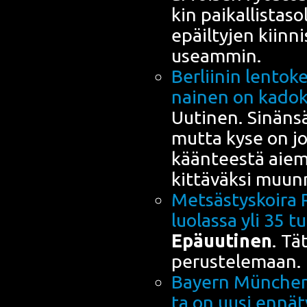
kin pai­kal­lis­ta­s
epäil­ty­jen kiin­n
useammin.
Ber­lii­nin len­to­k
nai­nen on kadok
Uuti­nen. Sinän­sä
mut­ta kyse on jos
kään­tees­tä aiem­
kit­tä­väk­si muun­
Met­säs­tys­koi­ra 
luo­las­sa yli 35 t
Epä­uu­ti­nen
. Tä
perustelemaan.
Bayern Münc­he­ni
ta on uusi ennät