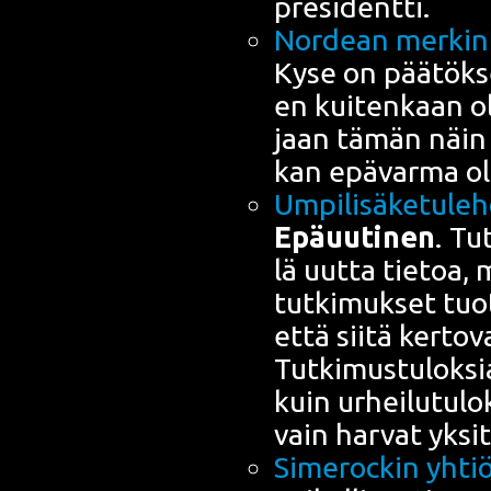
presidentti.
Nor­dean mer­kin­
Kyse on pää­tök­se
en kui­ten­kaan o
jaan tämän näin ol
kan epä­var­ma o
Umpi­li­sä­ke­tu­le
Epä­uu­ti­nen
. Tu
lä uut­ta tie­toa, 
tut­ki­muk­set tuot­
että sii­tä ker­to­v
Tut­ki­mus­tu­lok­
kuin urhei­lu­tu­l
vain har­vat yksit­
Sime­roc­kin yhti