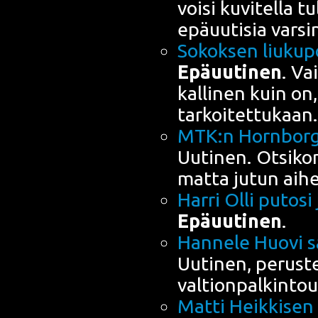
voi­si kuvi­tel­la t
epä­uu­ti­sia var­s
Sokok­sen liu­ku­
Epä­uu­ti­nen
. Vai
kal­li­nen kuin on,
tarkoitettukaan.
MTK:n Horn­borg l
Uuti­nen. Otsi­kon
mat­ta jutun aih
Har­ri Olli puto­si
Epä­uu­ti­nen
.
Han­ne­le Huo­vi 
Uuti­nen, perus­te
val­tion­pal­kin­to
Mat­ti Heik­ki­sen 