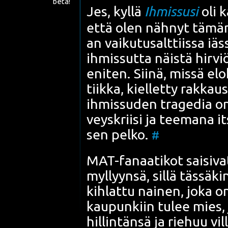
beta!
Jes, kyl­lä
Ihmis­susi
oli k
että olen näh­nyt tämän­k
an vai­ku­tusalt­tiis­sa iä
ihmis­sut­ta näis­tä hir­viö
eni­ten. Sii­nä, mis­sä e
tiik­ka, kiel­let­ty rak­ka
ihmis­su­den tra­ge­dia o
veys­krii­si ja tee­ma­na i
sen pel­ko.
#
MAT-fanaa­ti­kot sai­si­vat
myl­lyyn­sä, sil­lä täs­sä­k
kih­lat­tu nai­nen, joka
kau­pun­kiin tulee mies, 
hil­lin­tän­sä ja rie­huu vi