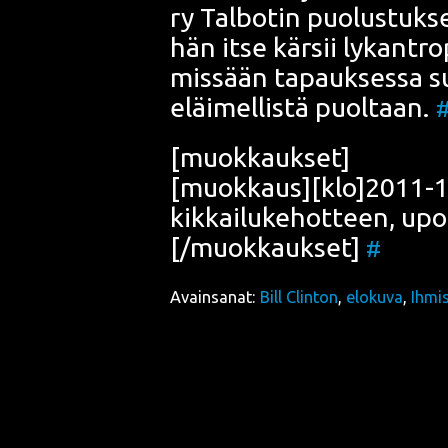
ry Tal­bo­tin puo­lus­tuk­s
hän itse kär­sii lykant­ro
mis­sään tapauk­ses­sa su
eläi­mel­lis­tä puol­taan.
[muok­kauk­set]
[muokkaus][klo]2011-10-0
kik­kai­lu­ke­hot­teen, u
[/muokkaukset]
#
Avainsanat:
Bill Clinton
,
elokuva
,
Ihmi