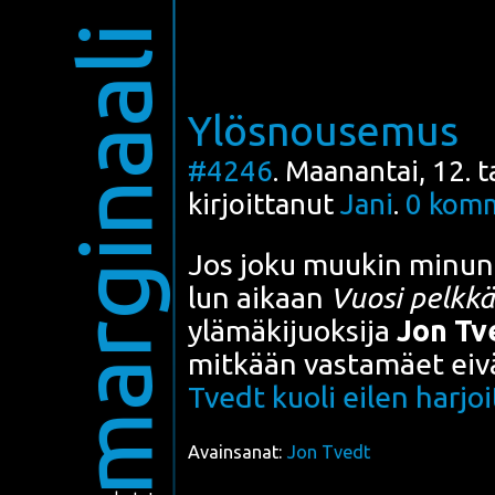
marginaali
Ylösnousemus
#4246
. Maanantai, 12.
kirjoittanut
Jani
.
0
komm
Jos joku muu­kin minun l
lun aikaan
Vuo­si pelk­k
ylä­mä­ki­juok­si­ja
Jon Tv
mit­kään vas­ta­mäet eivä
Tvedt kuo­li eilen har­joi
Avainsanat:
Jon Tvedt