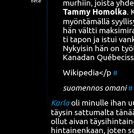
beta!
mur­hiin, jois­ta yhde
Tam­my Homol­ka
. 
myön­tä­mäl­lä syyl­li­
hän vält­ti mak­si­mi­
ti
tapon
ja istui van­k
Nykyi­sin hän on työ
Kana­dan
Qué­bec
is
Wiki­pe­dia
</p
#
suo­men­nos oma­ni
#
Kar­la
oli minul­le ihan u
täy­sin sat­tu­mal­ta tänä
ollut aivan täy­si­hin­tai­
hin­tai­nen­kaan, joten se