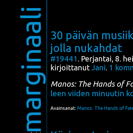
marginaali
30 päivän musiik
jolla nukahdat
#19441
. Perjantai, 8. 
kirjoittanut
Jani
.
1
komm
Manos: The Hands of F
leen vii­den minuu­tin ko
Avainsanat:
Manos: The Hands of Fat