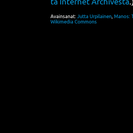
ta Inter­net Arc­hi­ves­ta
.
Avainsanat:
Jutta Urpilainen
,
Manos: 
Wikimedia Commons