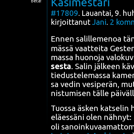
Käsimestari
beta!
#17809
. Lauantai, 9. h
kirjoittanut
Jani
.
2
komm
Ennen salil­le­me­noa tä
mäs­sä vaat­tei­ta Ges­ter
mas­sa
huo­no­ja valo­ku­
ses­ta
. Salin jäl­keen kä
tie­dus­te­le­mas­sa kame­
sa vedin vesi­pe­rän, mut­
nis­tu­mi­sen täl­le päi­väl­
Tuos­sa äsken kat­se­lin 
eläes­sä­ni olen näh­nyt:
oli sanoin­ku­vaa­mat­to­