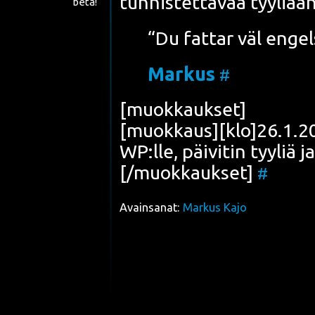
tun­nis­tet­ta­vaa tyy­li­ää
beta!
“Du fat­tar väl enge
Mar­kus
#
[muok­kauk­set]
[muokkaus][klo]26.1.200
WP:lle, päi­vi­tin tyy­liä
[/muokkaukset]
#
Avainsanat:
Markus Kajo