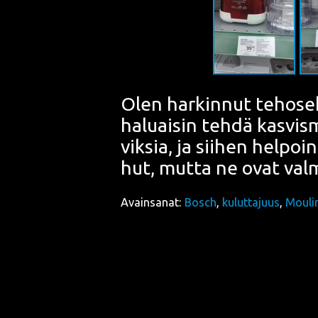
Olen har­kin­nut teho­se­k
haluai­sin teh­dä kas­vis­
vik­sia, ja sii­hen hel­poin
hut, mut­ta ne ovat val­mii
Avainsanat:
Bosch
,
kuluttajuus
,
Mouli