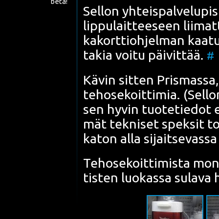
beta!
Sel­lon yhteis­pal­ve­lu­pi
lip­pu­lait­tee­seen lii­mat
ka­kort­tioh­jel­man kaa­t
takia voi­tu päi­vit­tää.
#
Kävin sit­ten
Pris­mas­sa
teho­se­koit­ti­mia. (
Sel­lo
sen hyvin tuo­te­tie­dot es
mät tek­ni­set spek­sit t
katon alla sijait­se­vas­sa
Teho­se­koit­ti­mis­ta mon
tis­ten luo­kas­sa sula­va 